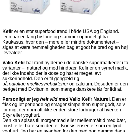
Kefir
er en stor superfood trend i både USA og England.
Den har en lang historie og stammer oprindeligt fra
Kaukasus, hvor den – mere eller mindre dokumenteret –
siges at være hemmeligheden bag et godt helbred og en høj
levealder.
Valio Kefir
har ramt hylderne i de danske supermarkeder i to
varianter – naturel og med hindbær. Kefir er en syrnet mælk,
der ikke indeholder laktose og har et meget lavt
sukkerindhold. Den er til gengæld rig
på
natulige
mælkesyrebakterier
og calcium. Desuden er den
beriget med D-vitamin, som mange danskere får for lidt af.
Personligt er jeg
helt vild med
Valio Kefir Naturel.
Den er
frisk og let perlende og smager simpelthen super godt, selv
for mig, der normalt ikke er den store forbruger af hverken
Skyr eller yoghurt.
Den kan spises til morgenmad eller mellemmåltid med bær,
müsli eller bare som den er. Konsistensen er som en tynd
yoghurt. Jeg har en svaghed for den med god gammeldags