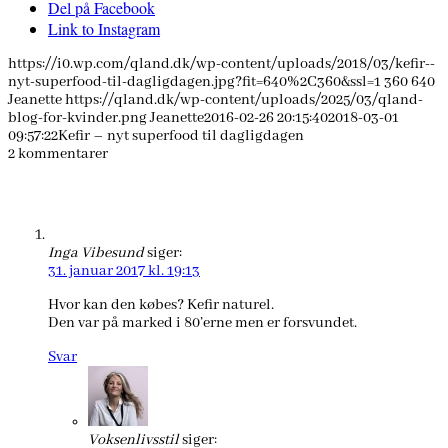
Del på Facebook
Link to Instagram
https://i0.wp.com/qland.dk/wp-content/uploads/2018/03/kefir--
nyt-superfood-til-dagligdagen.jpg?fit=640%2C360&ssl=1
360
640
Jeanette
https://qland.dk/wp-content/uploads/2025/03/qland-
blog-for-kvinder.png
Jeanette
2016-02-26 20:15:40
2018-03-01
09:57:22
Kefir – nyt superfood til dagligdagen
2
kommentarer
Inga Vibesund
siger:
31. januar 2017 kl. 19:13
Hvor kan den købes? Kefir naturel.
Den var på marked i 80’erne men er forsvundet.
Svar
Voksenlivsstil
siger: