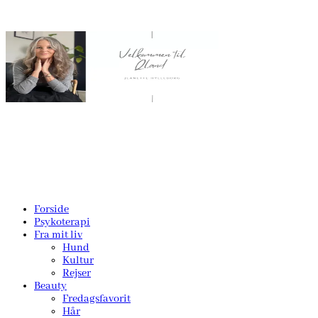
Forside
Psykoterapi
Fra mit liv
Hund
Kultur
Rejser
Beauty
Fredagsfavorit
Hår