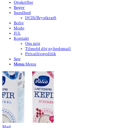
Opskrifter
Bøger
Sundhed
DCIS/Brystkræft
Bolig
Mode
JUL
Kontakt
Om mig
Tilmeld dig nyhedsmail
Privatlivspolitik
Søg
Menu
Menu
Mad