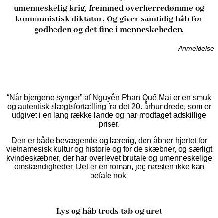
umenneskelig krig, fremmed overherredømme og
kommunistisk diktatur. Og giver samtidig håb for
godheden og det fine i menneskeheden.
Anmeldelse
“Når bjergene synger” af Nguyễn Phan Quế Mai er en smuk
og autentisk slægtsfortælling fra det 20. århundrede, som er
udgivet i en lang række lande og har modtaget adskillige
priser.
Den er både bevægende og lærerig, den åbner hjertet for
vietnamesisk kultur og historie og for de skæbner, og særligt
kvindeskæbner, der har overlevet brutale og umenneskelige
omstændigheder. Det er en roman, jeg næsten ikke kan
befale nok.
Lys og håb trods tab og uret