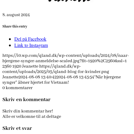
8. august 2024
Share this entry
Del på Facebook
Link to Instagram
https://i0.wp.com/qland.dk/wp-content/uploads/2024/08/naar-
bjergene-synger-anmeldelse-scaled.jpg?fit=1920%2C2560&ssl=1
2560
1920
Jeanette
https://qland.dk/wp-
content/uploads/2025/03/qland-blog-for-kvinder.png
Jeanette
2024-08-08 13:40:42
2024-08-08 13:45:54
“Når bjergene
synger” åbner hjertet for Vietnam!
0
kommentarer
Skriv en kommentar
Skriv din kommentar her!
Alle er velkomne til at deltage
Skriv et svar