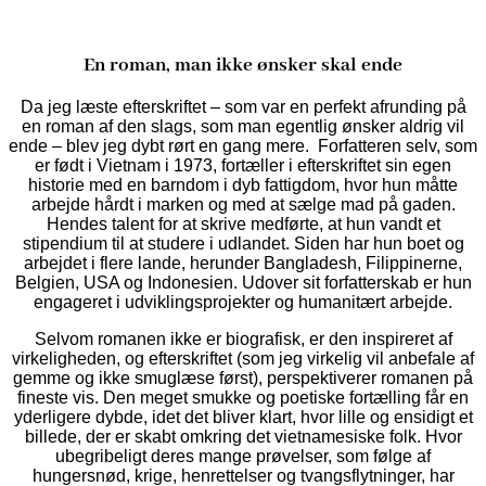
En roman, man ikke ønsker skal ende
Da jeg læste efterskriftet – som var en perfekt afrunding på
en roman af den slags, som man egentlig ønsker aldrig vil
ende – blev jeg dybt rørt en gang mere. Forfatteren selv, som
er født i Vietnam i 1973, fortæller i efterskriftet sin egen
historie med en barndom i dyb fattigdom, hvor hun måtte
arbejde hårdt i marken og med at sælge mad på gaden.
Hendes talent for at skrive medførte, at hun vandt et
stipendium til at studere i udlandet. Siden har hun boet og
arbejdet i flere lande, herunder Bangladesh, Filippinerne,
Belgien, USA og Indonesien. Udover sit forfatterskab er hun
engageret i udviklingsprojekter og humanitært arbejde.
Selvom romanen ikke er biografisk, er den inspireret af
virkeligheden, og efterskriftet (som jeg virkelig vil anbefale af
gemme og ikke smuglæse først), perspektiverer romanen på
fineste vis. Den meget smukke og poetiske fortælling får en
yderligere dybde, idet det bliver klart, hvor lille og ensidigt et
billede, der er skabt omkring det vietnamesiske folk. Hvor
ubegribeligt deres mange prøvelser, som følge af
hungersnød, krige, henrettelser og tvangsflytninger, har