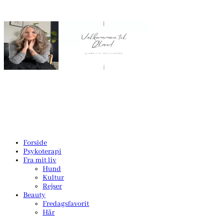
Forside
Psykoterapi
Fra mit liv
Hund
Kultur
Rejser
Beauty
Fredagsfavorit
Hår