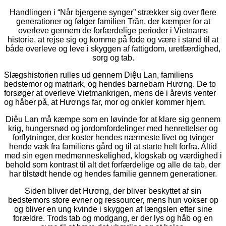
Handlingen i “Når bjergene synger” strækker sig over flere
generationer og følger familien Trần, der kæmper for at
overleve gennem de forfærdelige perioder i Vietnams
historie, at rejse sig og komme på fode og være i stand til at
både overleve og leve i skyggen af fattigdom, uretfærdighed,
sorg og tab.
Slægshistorien rulles ud gennem Diệu Lan, familiens
bedstemor og matriark, og hendes barnebarn Hương. De to
forsøger at overleve Vietmankrigen, mens de i årevis venter
og håber på, at Hươngs far, mor og onkler kommer hjem.
Diệu Lan må kæmpe som en løvinde for at klare sig gennem
krig, hungersnød og jordomfordelinger med henrettelser og
forflytninger, der koster hendes nærmeste livet og tvinger
hende væk fra familiens gård og til at starte helt forfra. Altid
med sin egen medmenneskelighed, klogskab og værdighed i
behold som kontrast til alt det forfærdelige og alle de tab, der
har tilstødt hende og hendes familie gennem generationer.
Siden bliver det Hương, der bliver beskyttet af sin
bedstemors store evner og ressourcer, mens hun vokser op
og bliver en ung kvinde i skyggen af længslen efter sine
forældre. Trods tab og modgang, er der lys og håb og en