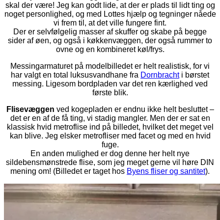
skal der være! Jeg kan godt lide, at der er plads til lidt ting og
noget personlighed, og med Lottes hjælp og tegninger nåede
vi frem til, at det ville fungere fint.
Der er selvfølgelig masser af skuffer og skabe på begge
sider af øen, og også i køkkenvæggen, der også rummer to
ovne og en kombineret køl/frys.
Messingarmaturet på modelbilledet er helt realistisk, for vi
har valgt en total luksusvandhane fra
Dornbracht
i børstet
messing. Ligesom bordpladen var det ren kærlighed ved
første blik.
Flisevæggen
ved kogepladen er endnu ikke helt besluttet –
det er en af de få ting, vi stadig mangler. Men der er sat en
klassisk hvid metroflise ind på billedet, hvilket det meget vel
kan blive. Jeg elsker metrofliser med facet og med en hvid
fuge.
En anden mulighed er dog denne her helt nye
sildebensmønstrede flise, som jeg meget gerne vil høre DIN
mening om! (Billedet er taget hos
Byens fliser og santitet
).