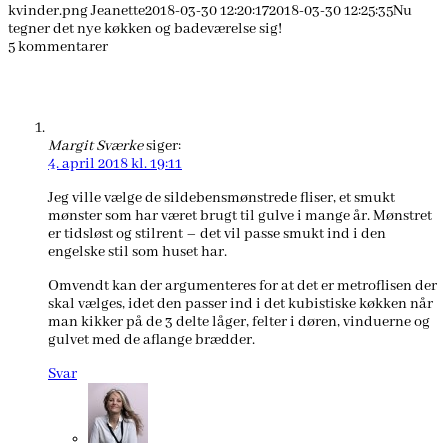
kvinder.png
Jeanette
2018-03-30 12:20:17
2018-03-30 12:25:35
Nu
tegner det nye køkken og badeværelse sig!
5
kommentarer
Margit Sværke
siger:
4. april 2018 kl. 19:11
Jeg ville vælge de sildebensmønstrede fliser, et smukt
mønster som har været brugt til gulve i mange år. Mønstret
er tidsløst og stilrent – det vil passe smukt ind i den
engelske stil som huset har.
Omvendt kan der argumenteres for at det er metroflisen der
skal vælges, idet den passer ind i det kubistiske køkken når
man kikker på de 3 delte låger, felter i døren, vinduerne og
gulvet med de aflange brædder.
Svar