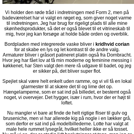
Vi holder den røde tråd i indretningen med Form 2, men på
badeværelset har vi valgt en røget eg, som giver noget varme
til indretningen. Jeg har brug for rigeligt plads til alle mine
skønhedsprodukter, så det er også blevet til et vitrineskab til
mig, hvor jeg kan forsøge at holde både orden og overblik.
Bordpladen med integrerede vaske bliver i
kridhvid corian
for at skabe en lys og let kontrast til de andre valg.
Armaturer bliver i gråsort patineret platin også fra Dornbracht.
Hvor jeg har fået lov at få min moderne og feminine messing i
køkkenet, har Sten valgt den mere rå udgave til badet, og jeg
er sikker på, det bliver super flot.
Spejlet skal være helt enkelt uden ramme, og vi vil få en lokal
glarmester til at skære det til og lime det op.
Hængelamperne, som er sat ind på billedet, er bestemt også
noget, vi overvejer. Det hygger, især i rum, hvor der er højt til
loftet.
Nu mangler vi bare at finde de helt rigtige fliser til gulv og
bruseniche, men vi har allerede kig på nogle i en lækker grå,
som derfor er sat ind på modelbillederne. Lotte har valgt at
male hele rummet lysegråt, hvilket heller ikke er så tosset.