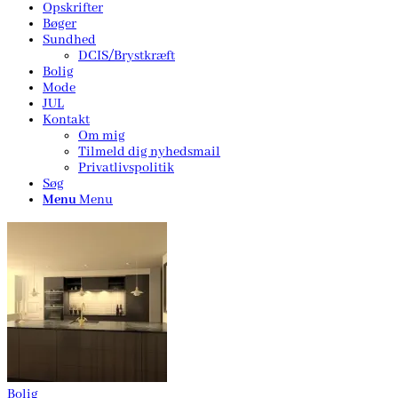
Opskrifter
Bøger
Sundhed
DCIS/Brystkræft
Bolig
Mode
JUL
Kontakt
Om mig
Tilmeld dig nyhedsmail
Privatlivspolitik
Søg
Menu
Menu
Bolig