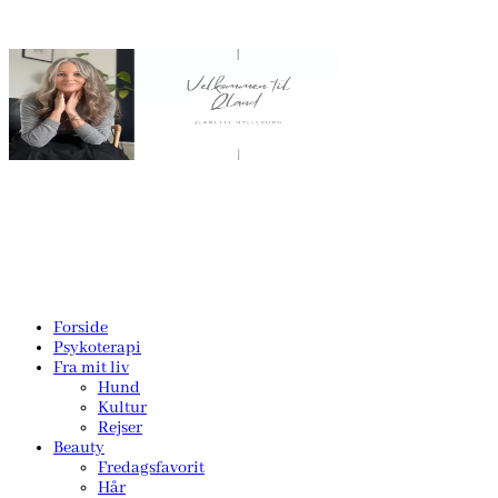
Forside
Psykoterapi
Fra mit liv
Hund
Kultur
Rejser
Beauty
Fredagsfavorit
Hår