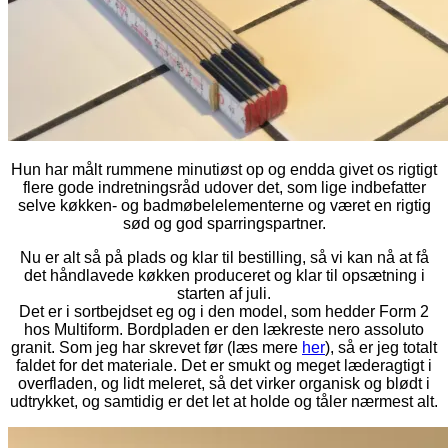
Hun har målt rummene minutiøst op og endda givet os rigtigt
flere gode indretningsråd udover det, som lige indbefatter
selve køkken- og badmøbelelementerne og været en rigtig
sød og god sparringspartner.
Nu er alt så på plads og klar til bestilling, så vi kan nå at få
det håndlavede køkken produceret og klar til opsætning i
starten af juli.
Det er i sortbejdset eg og i den model, som hedder Form 2
hos Multiform. Bordpladen er den lækreste nero assoluto
granit. Som jeg har skrevet før (læs mere
her
), så er jeg totalt
faldet for det materiale. Det er smukt og meget læderagtigt i
overfladen, og lidt meleret, så det virker organisk og blødt i
udtrykket, og samtidig er det let at holde og tåler nærmest alt.