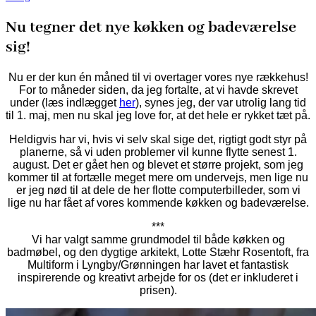
Nu tegner det nye køkken og badeværelse
sig!
Nu er der kun én måned til vi overtager vores nye rækkehus!
For to måneder siden, da jeg fortalte, at vi havde skrevet
under (læs indlægget
her
), synes jeg, der var utrolig lang tid
til 1. maj, men nu skal jeg love for, at det hele er rykket tæt på.
Heldigvis har vi, hvis vi selv skal sige det, rigtigt godt styr på
planerne, så vi uden problemer vil kunne flytte senest 1.
august. Det er gået hen og blevet et større projekt, som jeg
kommer til at fortælle meget mere om undervejs, men lige nu
er jeg nød til at dele de her flotte computerbilleder, som vi
lige nu har fået af vores kommende køkken og badeværelse.
***
Vi har valgt samme grundmodel til både køkken og
badmøbel, og den dygtige arkitekt, Lotte Stæhr Rosentoft, fra
Multiform i Lyngby/Grønningen har lavet et fantastisk
inspirerende og kreativt arbejde for os (det er inkluderet i
prisen).