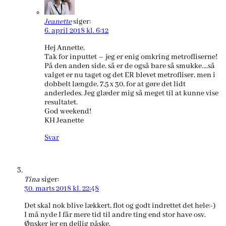
Jeanette
siger:
6. april 2018 kl. 6:12
Hej Annette,
Tak for inputtet – jeg er enig omkring metrofliserne!
På den anden side, så er de også bare så smukke….så
valget er nu taget og det ER blevet metrofliser, men i
dobbelt længde, 7,5 x 30, for at gøre det lidt
anderledes. Jeg glæder mig så meget til at kunne vise
resultatet.
God weekend!
KH Jeanette
Svar
Tina
siger:
30. marts 2018 kl. 22:48
Det skal nok blive lækkert, flot og godt indrettet det hele:-)
I må nyde I får mere tid til andre ting end stor have osv.
Ønsker jer en dejlig påske.