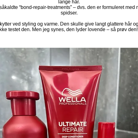
lange hår.
 såkaldte
“bond-repair-treatments” – dvs. den er formuleret med m
spidser.
kytter ved styling og varme. Den skulle give langt glattere hår
ikke testet den. Men jeg synes, den lyder lovende – så prøv den!!