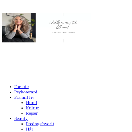
Forside
Psykoterapi
Fra mit liv
Hund
Kultur
Rejser
Beauty
Fredagsfavorit
Hår