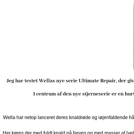
Jeg har testet Wellas nye serie Ultimate Repair, der gi
I centrum af den nye stjerneserie er en hur
Wella har netop lanceret deres knaldrøde og iøjenfaldende hår
Her køres der med fuldt knald på farven og med masser af (velb