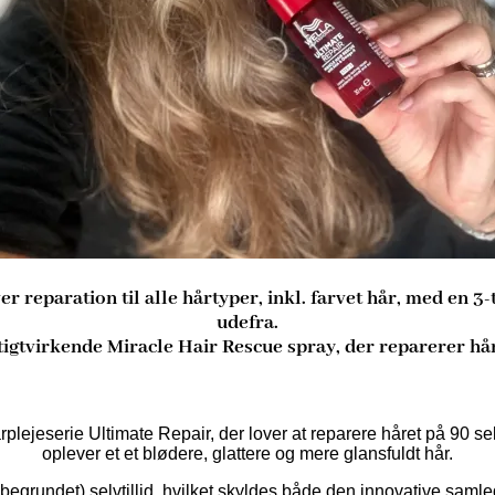
ver reparation til alle hårtyper, inkl. farvet hår, med en 
udefra.
tigtvirkende Miracle Hair Rescue spray, der reparerer hår
plejeserie Ultimate Repair, der lover at reparere håret på 90 s
oplever et et blødere, glattere og mere glansfuldt hår.
egrundet) selvtillid, hvilket skyldes både den innovative samled