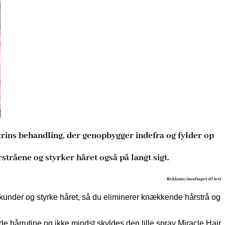
3-trins behandling, der genopbygger indefra og fylder op
stråene og styrker håret også på langt sigt.
Reklame/modtaget til test
ekunder og styrke håret, så du eliminerer knækkende hårstrå og
e hårrutine og ikke mindst skyldes den lille spray Miracle Hair