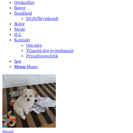
Opskrifter
Bøger
Sundhed
DCIS/Brystkræft
Bolig
Mode
JUL
Kontakt
Om mig
Tilmeld dig nyhedsmail
Privatlivspolitik
Søg
Menu
Menu
Hund