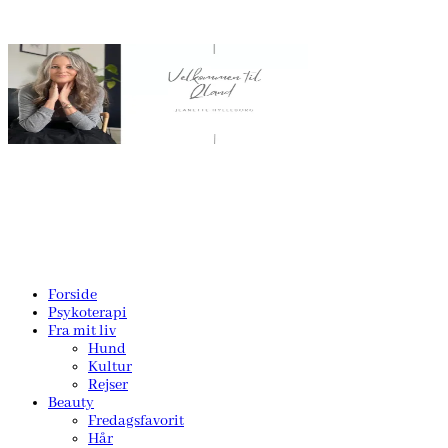
Forside
Psykoterapi
Fra mit liv
Hund
Kultur
Rejser
Beauty
Fredagsfavorit
Hår