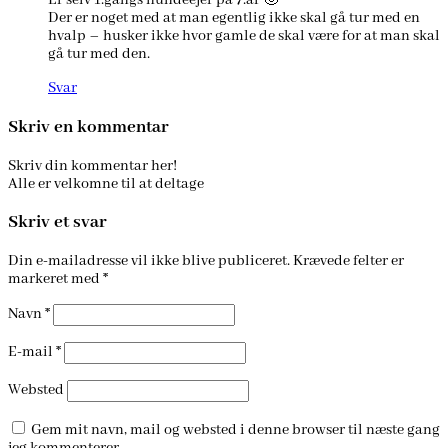
Er selv 1.gangs hundeejer på 7.år 🙂
Der er noget med at man egentlig ikke skal gå tur med en
hvalp – husker ikke hvor gamle de skal være for at man skal
gå tur med den.
Svar
Skriv en kommentar
Skriv din kommentar her!
Alle er velkomne til at deltage
Skriv et svar
Din e-mailadresse vil ikke blive publiceret.
Krævede felter er
markeret med
*
Navn
*
E-mail
*
Websted
Gem mit navn, mail og websted i denne browser til næste gang