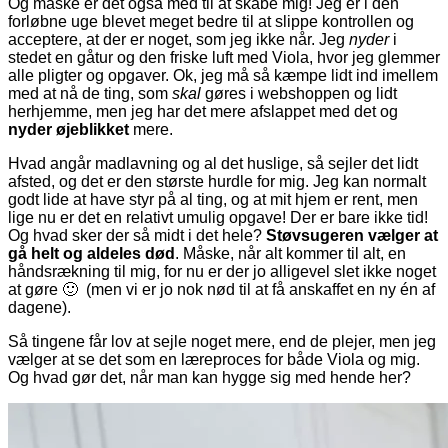
Og måske er det også med til at skabe mig! Jeg er i den
forløbne uge blevet meget bedre til at slippe kontrollen og
acceptere, at der er noget, som jeg ikke når. Jeg
nyder
i
stedet en gåtur og den friske luft med Viola, hvor jeg glemmer
alle pligter og opgaver. Ok, jeg må så kæmpe lidt ind imellem
med at nå de ting, som
skal
gøres i webshoppen og lidt
herhjemme, men jeg har det mere afslappet med det og
nyder øjeblikket
mere.
Hvad angår madlavning og al det huslige, så sejler det lidt
afsted, og det er den største hurdle for mig. Jeg kan normalt
godt lide at have styr på al ting, og at mit hjem er rent, men
lige nu er det en relativt umulig opgave! Der er bare ikke tid!
Og hvad sker der så midt i det hele?
Støvsugeren vælger at
gå helt og aldeles død
. Måske, når alt kommer til alt, en
håndsrækning til mig, for nu er der jo alligevel slet ikke noget
at gøre 🙂 (men vi er jo nok nød til at få anskaffet en ny én af
dagene).
Så tingene får lov at sejle noget mere, end de plejer, men jeg
vælger at se det som en læreproces for både Viola og mig.
Og hvad gør det, når man kan hygge sig med hende her?