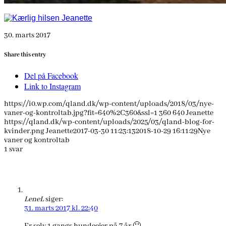
30. marts 2017
Share this entry
Del på Facebook
Link to Instagram
https://i0.wp.com/qland.dk/wp-content/uploads/2018/03/nye-
vaner-og-kontroltab.jpg?fit=640%2C360&ssl=1
360
640
Jeanette
https://qland.dk/wp-content/uploads/2025/03/qland-blog-for-
kvinder.png
Jeanette
2017-03-30 11:23:13
2018-10-29 16:11:29
Nye
vaner og kontroltab
1
svar
LeneL
siger:
31. marts 2017 kl. 22:40