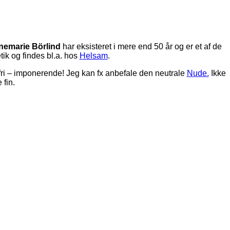
nemarie Börlind
har eksisteret i mere end 50 år og er et af de
ik og findes bl.a. hos
Helsam
.
tenfri – imponerende! Jeg kan fx anbefale den neutrale
Nude.
Ikke
 fin.