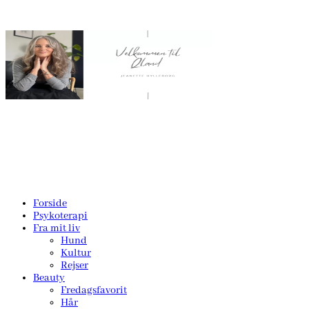
Forside
Psykoterapi
Fra mit liv
Hund
Kultur
Rejser
Beauty
Fredagsfavorit
Hår