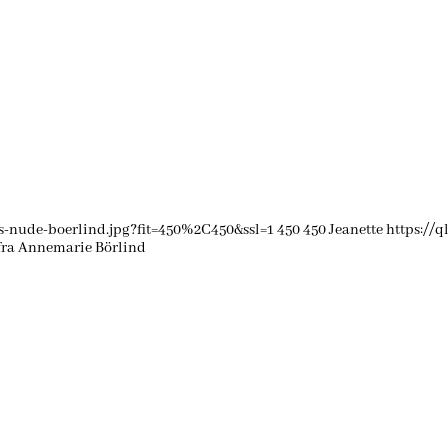
s-nude-boerlind.jpg?fit=450%2C450&ssl=1
450
450
Jeanette
https://
fra Annemarie Börlind