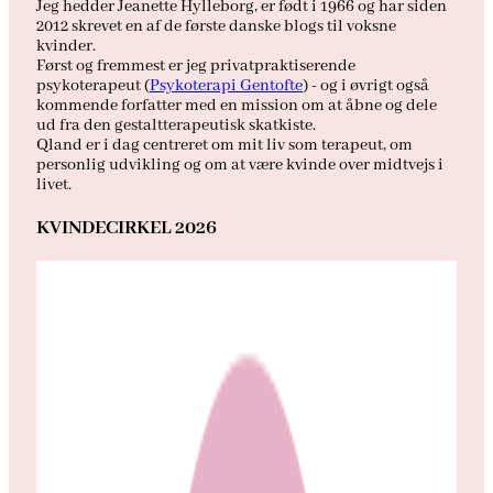
Jeg hedder Jeanette Hylleborg, er født i 1966 og har siden
2012 skrevet en af de første danske blogs til voksne
kvinder.
Først og fremmest er jeg privatpraktiserende
psykoterapeut (
Psykoterapi Gentofte
) - og i øvrigt også
kommende forfatter med en mission om at åbne og dele
ud fra den gestaltterapeutisk skatkiste.
Qland er i dag centreret om mit liv som terapeut, om
personlig udvikling og om at være kvinde over midtvejs i
livet.
KVINDECIRKEL 2026