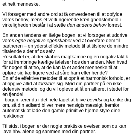
et helt menneske.
Vi forsøger med andre ord at få omverdenen til at opfylde
vores behov, mens et velfungerende kærlighedsforhold i
virkeligheden består i at sætte
den andens behov
forrest.
En anden tendens er, ifølge bogen, at vi forsøger at uddrive
vores
egne negative egenskaber
ved at overføre dem til
partneren – en yderst effektiv metode til at tilsløre de mindre
tiltalende sider af os selv.
Resultatet er, at der skabes magtkampe og en negativ taktik
for at frembringe kærlige følelser hos den anden. Men hvad
får nogen til at tro, at de kan få et andet menneske til at
opføre sig kærligere ved at såre ham eller hende?
En af de effektive metoder til at opnå et harmonisk forhold, er
at opgive altid at
forsvare
sig. Mød din partner på en ikke-
defensiv metode, og du vil opleve at få en allieret i stedet for
en fjende!
I bogen lærer du i det hele taget at blive
bevidst
og tænke dig
om, så din adfærd bliver mere hensigtsmæssigt, fremfor
automatisk at lade den gamle primitive hjerne styre dine
reaktioner.
Til sidst i bogen er der nogle praktiske øvelser, som du kan
lave hhv. alene og sammen med din partner.