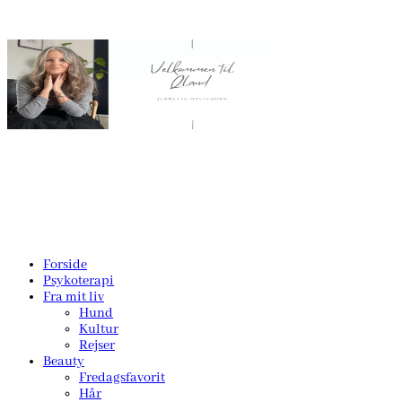
Forside
Psykoterapi
Fra mit liv
Hund
Kultur
Rejser
Beauty
Fredagsfavorit
Hår