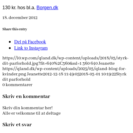
130 kr. hos bl.a.
Borgen.dk
18. december 2012
Share this entry
Del på Facebook
Link to Instagram
https://i0.wp.com/qland.dk/wp-content/uploads/2018/03/styrk-
dit-parforhold.jpg?fit=640%2C360&ssl=1
360
640
Jeanette
https://qland.dk/wp-content/uploads/2025/03/qland-blog-for-
kvinder.png
Jeanette
2012-12-18 11:49:05
2018-03-01 10:19:22
Styrk
dit parforhold
0
kommentarer
Skriv en kommentar
Skriv din kommentar her!
Alle er velkomne til at deltage
Skriv et svar