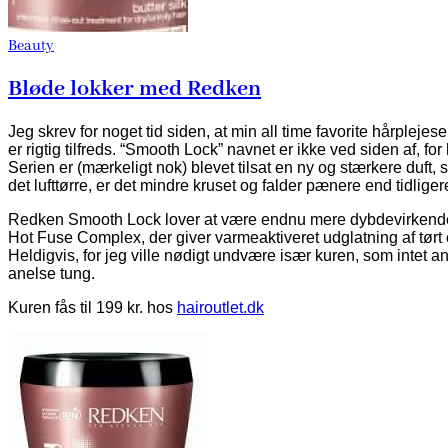
Beauty
Bløde lokker med Redken
Jeg skrev for noget tid siden, at min all time favorite hårpl
er rigtig tilfreds. “Smooth Lock” navnet er ikke ved siden af, for
Serien er (mærkeligt nok) blevet tilsat en ny og stærkere duft, s
det lufttørre, er det mindre kruset og falder pænere end tidliger
Redken Smooth Lock lover at være endnu mere dybdevirkende og 
Hot Fuse Complex, der giver varmeaktiveret udglatning af tørt o
Heldigvis, for jeg ville nødigt undvære især kuren, som intet an
anelse tung.
Kuren fås til 199 kr. hos
hairoutlet.dk