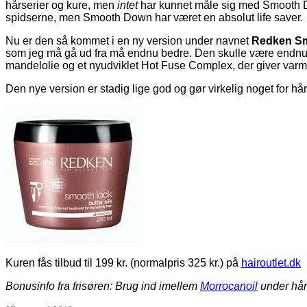
hårserier og kure, men
intet
har kunnet måle sig med Smooth Down. 
spidserne, men Smooth Down har været en absolut life saver.
Nu er den så kommet i en ny version under navnet
Redken S
som jeg må gå ud fra må endnu bedre. Den skulle være endnu m
mandelolie og et nyudviklet Hot Fuse Complex, der giver varme
Den nye version er stadig lige god og gør virkelig noget for hår
Kuren fås tilbud til 199 kr. (normalpris 325 kr.) på
hairoutlet.dk
Bonusinfo fra frisøren: Brug ind imellem
Morrocanoil
under hår