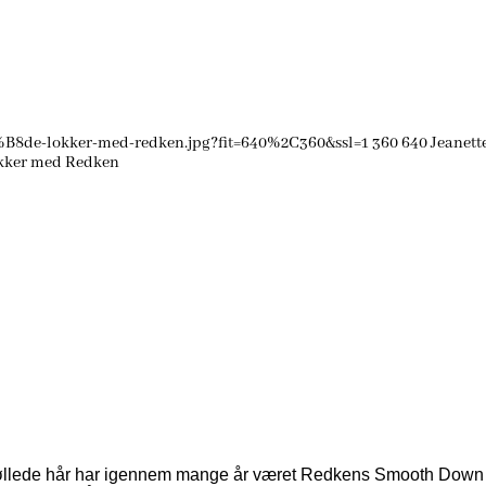
%B8de-lokker-med-redken.jpg?fit=640%2C360&ssl=1
360
640
Jeanett
okker med Redken
røllede hår har igennem mange år været Redkens Smooth Down hårku