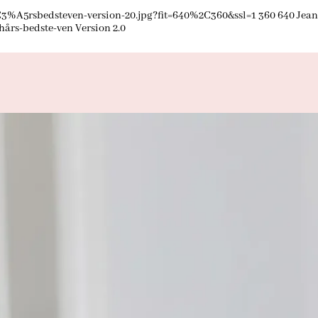
3%A5rsbedsteven-version-20.jpg?fit=640%2C360&ssl=1
360
640
Jean
hårs-bedste-ven Version 2.0