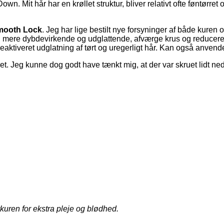
Mit hår har en krøllet struktur, bliver relativt ofte føntørret og 
mooth Lock
. Jeg har lige bestilt nye forsyninger af både kure
ere dybdevirkende og udglattende, afværge krus og reducere styl
aktiveret udglatning af tørt og uregerligt hår. Kan også anvend
et. Jeg kunne dog godt have tænkt mig, at der var skruet lidt ned
kuren for ekstra pleje og blødhed.