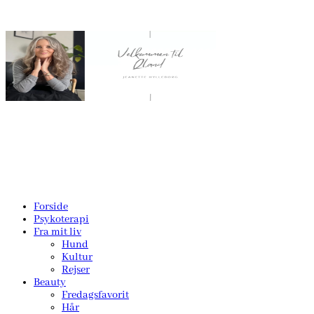
Forside
Psykoterapi
Fra mit liv
Hund
Kultur
Rejser
Beauty
Fredagsfavorit
Hår