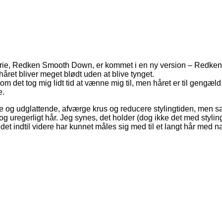
ejeserie, Redken Smooth Down, er kommet i en ny version – Redke
 håret bliver meget blødt uden at blive tynget.
om det tog mig lidt tid at vænne mig til, men håret er til gengæld
e.
udglattende, afværge krus og reducere stylingtiden, men samtid
g uregerligt hår. Jeg synes, det holder (dog ikke det med styling
det indtil videre har kunnet måles sig med til et langt hår med na