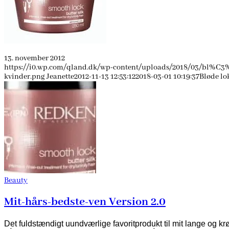
13. november 2012
https://i0.wp.com/qland.dk/wp-content/uploads/2018/03/bl%C3
kvinder.png
Jeanette
2012-11-13 12:53:12
2018-03-01 10:19:37
Bløde l
Beauty
Mit-hårs-bedste-ven Version 2.0
Det fuldstændigt uundværlige favoritprodukt til mit lange og k