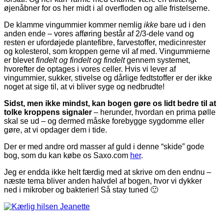
øjenåbner for os her midt i al overfloden og alle fristelserne.
De klamme vingummier kommer nemlig
ikke
bare ud i den
anden ende – vores afføring består af 2/3-dele vand og
resten er ufordøjede plantefibre, farvestoffer, medicinrester
og kolesterol, som kroppen gerne vil af med. Vingummierne
er blevet
findelt og findelt og findelt
gennem systemet,
hvorefter de optages i vores celler. Hvis vi lever af
vingummier, sukker, stivelse og dårlige fedtstoffer er der ikke
noget at sige til, at vi bliver syge og nedbrudte!
Sidst, men ikke mindst, kan bogen gøre os lidt bedre til at
tolke kroppens signaler
– herunder, hvordan en prima pølle
skal se ud – og dermed måske forebygge sygdomme eller
gøre, at vi opdager dem i tide.
Der er med andre ord masser af guld i denne “skide” gode
bog, som du kan købe os Saxo.com
her
.
Jeg er endda ikke helt færdig med at skrive om den endnu –
næste tema bliver anden halvdel af bogen, hvor vi dykker
ned i mikrober og bakterier! Så stay tuned 🙂