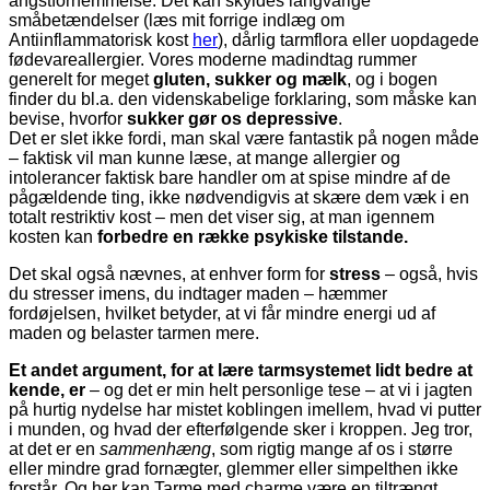
angstfornemmelse. Det kan skyldes langvarige
småbetændelser (læs mit forrige indlæg om
Antiinflammatorisk kost
her
), dårlig tarmflora eller uopdagede
fødevareallergier. Vores moderne madindtag rummer
generelt for meget
gluten, sukker og mælk
, og i bogen
finder du bl.a. den videnskabelige forklaring, som måske kan
bevise, hvorfor
sukker gør os depressive
.
Det er slet ikke fordi, man skal være fantastik på nogen måde
– faktisk vil man kunne læse, at mange allergier og
intolerancer faktisk bare handler om at spise mindre af de
pågældende ting, ikke nødvendigvis at skære dem væk i en
totalt restriktiv kost – men det viser sig, at man igennem
kosten kan
forbedre en række psykiske tilstande.
Det skal også nævnes, at enhver form for
stress
– også, hvis
du stresser imens, du indtager maden – hæmmer
fordøjelsen, hvilket betyder, at vi får mindre energi ud af
maden og belaster tarmen mere.
Et andet argument, for at lære tarmsystemet lidt bedre at
kende, er
– og det er min helt personlige tese – at vi i jagten
på hurtig nydelse har mistet koblingen imellem, hvad vi putter
i munden, og hvad der efterfølgende sker i kroppen. Jeg tror,
at det er en
sammenhæng
, som rigtig mange af os i større
eller mindre grad fornægter, glemmer eller simpelthen ikke
forstår. Og her kan Tarme med charme være en tiltrængt