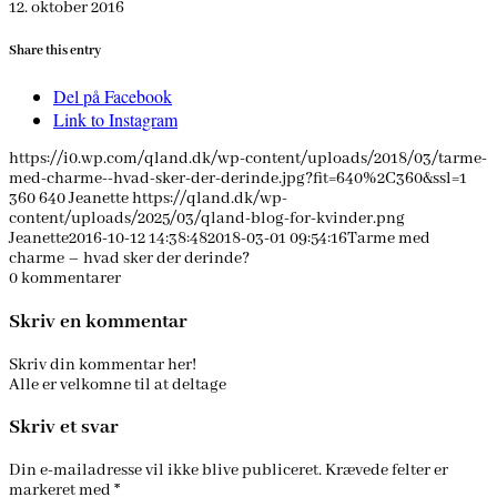
12. oktober 2016
Share this entry
Del på Facebook
Link to Instagram
https://i0.wp.com/qland.dk/wp-content/uploads/2018/03/tarme-
med-charme--hvad-sker-der-derinde.jpg?fit=640%2C360&ssl=1
360
640
Jeanette
https://qland.dk/wp-
content/uploads/2025/03/qland-blog-for-kvinder.png
Jeanette
2016-10-12 14:38:48
2018-03-01 09:54:16
Tarme med
charme – hvad sker der derinde?
0
kommentarer
Skriv en kommentar
Skriv din kommentar her!
Alle er velkomne til at deltage
Skriv et svar
Din e-mailadresse vil ikke blive publiceret.
Krævede felter er
markeret med
*