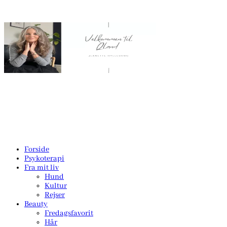
Forside
Psykoterapi
Fra mit liv
Hund
Kultur
Rejser
Beauty
Fredagsfavorit
Hår