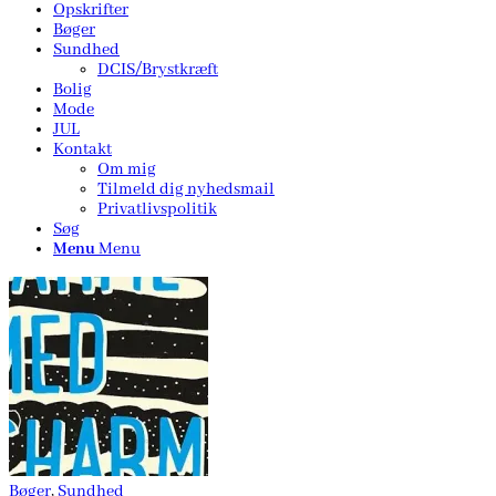
Opskrifter
Bøger
Sundhed
DCIS/Brystkræft
Bolig
Mode
JUL
Kontakt
Om mig
Tilmeld dig nyhedsmail
Privatlivspolitik
Søg
Menu
Menu
Bøger
,
Sundhed