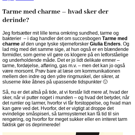
Tarme med charme – hvad sker der
derinde?
Jeg fortsætter mit lille tema omkring sundhed, tarme og
bakterier – i dag handler det om succesbogen
Tarme med
charme
af den unge tyske stjerneforsker
Giulia Enders
. Og
lad mig med det samme sige, at hun også er en blændende
formidler, som gerne vil gøre os klogere på en letforståelige
og underholdende måde. Det er jo lidt delikate emner –
tarme, fordøjelse, afføring, gas m.v. – men det kan jo også
være morsomt. Prøv bare at læse om kommunikationen
mellem den indre og den ydre ringmuskel, der sikrer, at
sluserne ikke åbnes på upassende tidspunkter 🙂
Så, nu er det altså på tide, at vi forstår lidt mere af, hvad der
sker, når vi putter noget i munden – og hvad det betyder, når
det rumler og larmer, hvorfor vi får forstoppelse, og hvad man
kan gøre ved det. Hvorfor, det er vigtigt at droppe det
evindelige småspiseri, så tarmsystemet kan få tid til sin
rengøring, og hvorfor for meget sukker eller en irriteret tarm
faktisk gør os deprimerede!