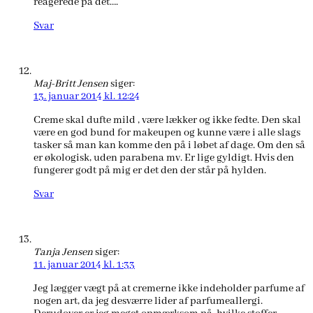
reagerede på det….
Svar
Maj-Britt Jensen
siger:
13. januar 2014 kl. 12:24
Creme skal dufte mild , være lækker og ikke fedte. Den skal
være en god bund for makeupen og kunne være i alle slags
tasker så man kan komme den på i løbet af dage. Om den så
er økologisk, uden parabena mv. Er lige gyldigt. Hvis den
fungerer godt på mig er det den der står på hylden.
Svar
Tanja Jensen
siger:
11. januar 2014 kl. 1:33
Jeg lægger vægt på at cremerne ikke indeholder parfume af
nogen art, da jeg desværre lider af parfumeallergi.