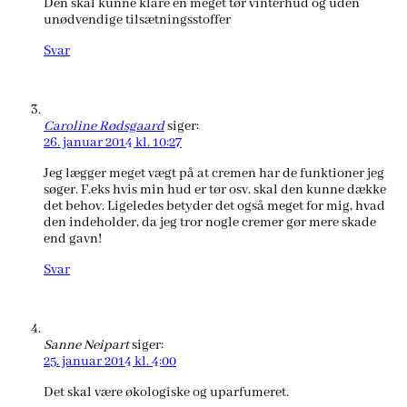
Den skal kunne klare en meget tør vinterhud og uden
unødvendige tilsætningsstoffer
Svar
Caroline Rødsgaard
siger:
26. januar 2014 kl. 10:27
Jeg lægger meget vægt på at cremen har de funktioner jeg
søger. F.eks hvis min hud er tør osv. skal den kunne dække
det behov. Ligeledes betyder det også meget for mig, hvad
den indeholder, da jeg tror nogle cremer gør mere skade
end gavn!
Svar
Sanne Neipart
siger:
25. januar 2014 kl. 4:00
Det skal være økologiske og uparfumeret.