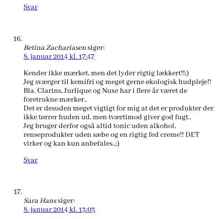
Svar
Betina Zachariasen
siger:
8. januar 2014 kl. 17:47
Kender ikke mærket, men det lyder rigtig lækkert!!;)
Jeg sværger til kemifri og meget gerne økologisk hudpleje!!
Bla. Clarins, Jurlique og Nuxe har i flere år været de
foretrukne mærker..
Det er desuden meget vigtigt for mig at det er produkter der
ikke tørrer huden ud, men tværtimod giver god fugt..
Jeg bruger derfor også altid tonic uden alkohol,
renseprodukter uden sæbe og en rigtig fed creme!! DET
virker og kan kun anbefales..;)
Svar
Sara Hans
siger:
8. januar 2014 kl. 13:03