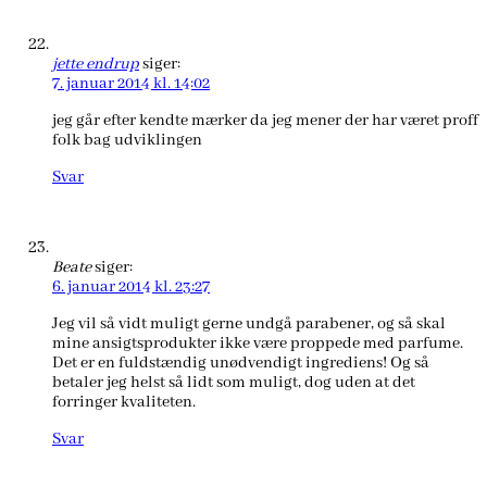
jette endrup
siger:
7. januar 2014 kl. 14:02
jeg går efter kendte mærker da jeg mener der har været proff
folk bag udviklingen
Svar
Beate
siger:
6. januar 2014 kl. 23:27
Jeg vil så vidt muligt gerne undgå parabener, og så skal
mine ansigtsprodukter ikke være proppede med parfume.
Det er en fuldstændig unødvendigt ingrediens! Og så
betaler jeg helst så lidt som muligt, dog uden at det
forringer kvaliteten.
Svar