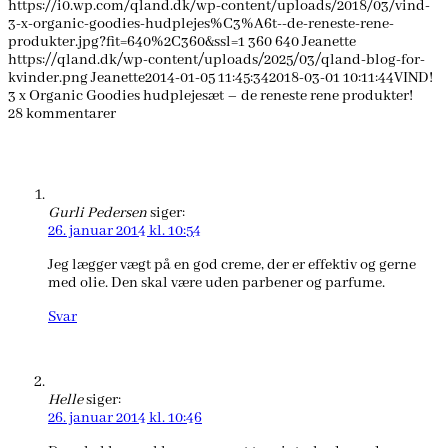
https://i0.wp.com/qland.dk/wp-content/uploads/2018/03/vind-
3-x-organic-goodies-hudplejes%C3%A6t--de-reneste-rene-
produkter.jpg?fit=640%2C360&ssl=1
360
640
Jeanette
https://qland.dk/wp-content/uploads/2025/03/qland-blog-for-
kvinder.png
Jeanette
2014-01-05 11:45:34
2018-03-01 10:11:44
VIND!
3 x Organic Goodies hudplejesæt – de reneste rene produkter!
28
kommentarer
Gurli Pedersen
siger:
26. januar 2014 kl. 10:54
Jeg lægger vægt på en god creme, der er effektiv og gerne
med olie. Den skal være uden parbener og parfume.
Svar
Helle
siger:
26. januar 2014 kl. 10:46