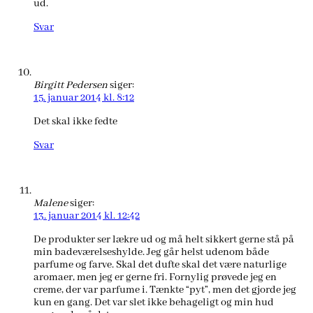
ud.
Svar
Birgitt Pedersen
siger:
15. januar 2014 kl. 8:12
Det skal ikke fedte
Svar
Malene
siger:
13. januar 2014 kl. 12:42
De produkter ser lækre ud og må helt sikkert gerne stå på
min badeværelseshylde. Jeg går helst udenom både
parfume og farve. Skal det dufte skal det være naturlige
aromaer, men jeg er gerne fri. Fornylig prøvede jeg en
creme, der var parfume i. Tænkte “pyt”, men det gjorde jeg
kun en gang. Det var slet ikke behageligt og min hud