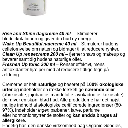
Rise and Shine dagcreme 40 ml
– Stimulerer
blodcirkulationen og giver din hud ny energi.
Wake Up Beautiful natcreme
40 ml
– Stimulerer hudens
cellefornyelse om natten og bidrager til at reducere rynker.
Clean Up rensecreme 200 ml
– fjerner snavs og makeup og
bevarer samtidig hudens naturlige olier.
Freshen Up tonic 200 ml
– Renser effektivt, mens
antioxidanter hjælper med at reducere tidlige tegn på
ældning.
Cremerne er helt
naturlige
og baseret på
100% økologiske
urter
og indeholder en række forskellige
nærende olier
(abrikosolie, jojobaolie, mandelolie, avokadoolie, kokosolie),
der giver en skøn, blød hud. Alle produkterne har det højst
mulige indhold af økologiske certificerede ingredienser (80-
97%), indeholder
ingen
parbener, farve, parfume
eller hormonforstyrrende stoffer og
kan endda bruges af
allergikere
.
Endelig har den danske virksomhed bag Organic Goodies,