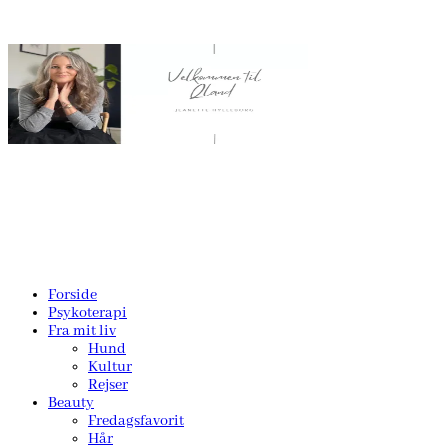
Forside
Psykoterapi
Fra mit liv
Hund
Kultur
Rejser
Beauty
Fredagsfavorit
Hår