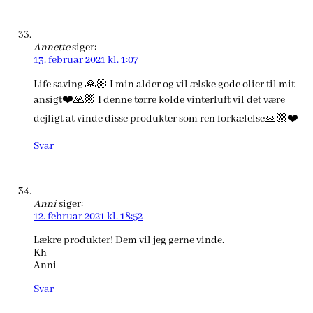
Annette
siger:
13. februar 2021 kl. 1:07
Life saving 🙏🏼 I min alder og vil ælske gode olier til mit
ansigt❤️🙏🏼 I denne tørre kolde vinterluft vil det være
dejligt at vinde disse produkter som ren forkælelse🙏🏼❤️
Svar
Anni
siger:
12. februar 2021 kl. 18:52
Lækre produkter! Dem vil jeg gerne vinde.
Kh
Anni
Svar