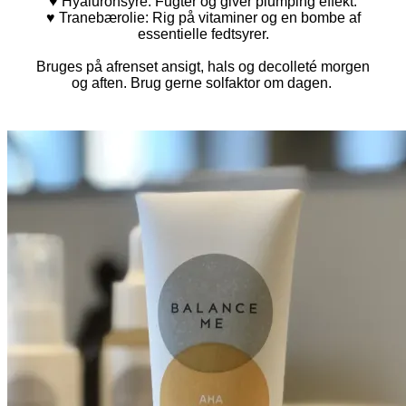
♥
Hyaluronsyre
:
Fugter og giver
plumping effekt.
♥ Tranebærolie
:
Rig på vitaminer og
en bombe af
essentielle fedtsyrer.
Bruges på afrenset ansigt, hals og
decolleté
morgen
og aften. Brug gerne solfaktor om dagen.