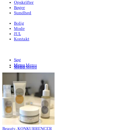
Opskrifter
Bøger
Sundhed
Bolig
Mode
JUL
Kontakt
Søg
Menu
Menu
Menu
Menu
Beauty
,
KONKURRENCER