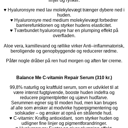
linjer og rynker:
♥ Hyaluronsyre
med lav
molekylevægt t
rænger dybere
ned i
huden.
♥ Hyaluronsyre
med medium
molekylevægt f
orbedrer
barrierefunktionen og styrker hudens elasticitet.
♥ Tværbundet
hyaluronsyre h
ar en
plumping effekt på
overfladen.
Aloe vera, kamillevand og røllike virker
Anti
–
inflammatorisk,
b
eroligende og
genopbyggende
og
reducerer
rødme
.
Påfør nogle dråber på ren hud morgen og aften før creme.
Balance Me C-vitamin Repair Serum (310 kr.)
99,8%
naturlig
og
kraftfuld
serum,
som er
udviklet
til at
være
intenst fugtgivende
,
booste
huden
indefra
og
reducere
pigmentpletter
og ujævn hudfarve
.
Serummen egner
sig
til
moden
hud
, men kan bruges
af alle
som ønsker
at
modvirke
hyperpigmentering og
solskader – og ønsker at opnå
en strålende
hud.
♥ C-
vitamin:
Kraftig antioxidant,
som
styrker
huden
og
udligner
fine linjer
og pigmentforandringer
.