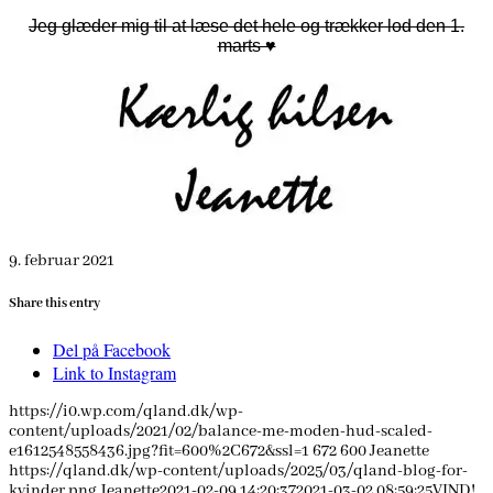
Jeg glæder mig til at læse det hele og trækker lod den 1.
marts ♥
9. februar 2021
Share this entry
Del på Facebook
Link to Instagram
https://i0.wp.com/qland.dk/wp-
content/uploads/2021/02/balance-me-moden-hud-scaled-
e1612548558436.jpg?fit=600%2C672&ssl=1
672
600
Jeanette
https://qland.dk/wp-content/uploads/2025/03/qland-blog-for-
kvinder.png
Jeanette
2021-02-09 14:20:37
2021-03-02 08:59:25
VIND!