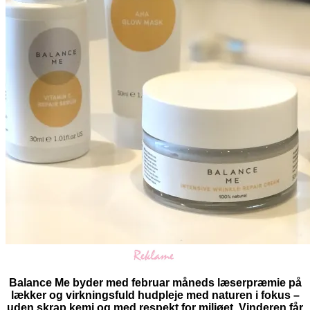
Balance Me byder med februar måneds læserpræmie på
lækker og virkningsfuld hudpleje med naturen i fokus –
uden skrap kemi og med respekt for miljøet. Vinderen får