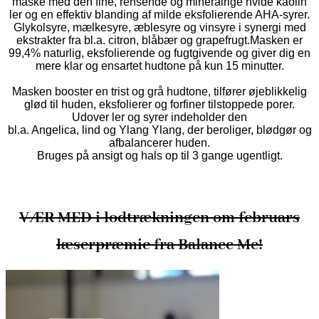
maske med den fine, rensende og mineralrige hvide kaolin
ler og en effektiv blanding af milde eksfolierende AHA-syrer.
Glykolsyre, mælkesyre, æblesyre og vinsyre i synergi med
ekstrakter fra bl.a. citron, blåbær og grapefrugt.Masken er
99,4% naturlig, eksfolierende og fugtgivende og giver dig en
mere klar og ensartet hudtone på kun 15 minutter.
Masken booster en trist og grå hudtone, tilfører øjeblikkelig
glød til huden, eksfolierer og forfiner tilstoppede porer.
Udover ler og syrer indeholder den
bl.a. Angelica, lind og Ylang Ylang, der beroliger, blødgør og
afbalancerer huden.
Bruges på ansigt og hals op til 3 gange ugentligt.
VÆR MED i lodtrækningen om februars
læserpræmie fra Balance Me!