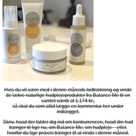
Hvis du vil være med i denne måneds lodtrækning og vinde
de lækre naturlige hudplejeprodukter fra Balance Me til en
samlet værdi af 1.174 kr.,
så skal du som altid lægge en kommentar her under
indlægget.
Skriv, hvad der falder dig ind om konkurrencen, hvad din hud
trænger til lige nu, om Balance Me, om hudpleje – eller,
hvorfor du lige præcis trænger til at vinde i denne måned.