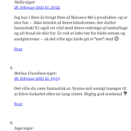
Helle
siger:
26. februar 2021 kl. 20:22
Jeg har i flere år brugt flere af Balance Me’s produkter, og er
stor fan – ikke mindst af deres håndcreme, der dufter
fantastisk! Er også ret vild med deres redesign af emballage
og alt hvad de står for. Er ved at løbe tør for både serum og
ansigtscreme – så det ville sgu falde på et *tørt* sted 😊
Svar
Betina Frandsen
siger:
26. februar 2021 kl. 19:14
Det ville da være fantastisk at. Syntes mit ansigt trænger til
at blive forkælet efter en lang vinter. Rigtig god weekend 💐
Svar
Inge
siger: