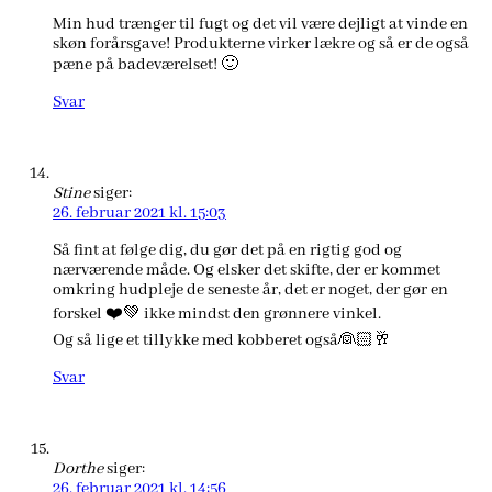
Min hud trænger til fugt og det vil være dejligt at vinde en
skøn forårsgave! Produkterne virker lækre og så er de også
pæne på badeværelset! 🙂
Svar
Stine
siger:
26. februar 2021 kl. 15:03
Så fint at følge dig, du gør det på en rigtig god og
nærværende måde. Og elsker det skifte, der er kommet
omkring hudpleje de seneste år, det er noget, der gør en
forskel ❤️💚 ikke mindst den grønnere vinkel.
Og så lige et tillykke med kobberet også👰🏻🥂
Svar
Dorthe
siger:
26. februar 2021 kl. 14:56