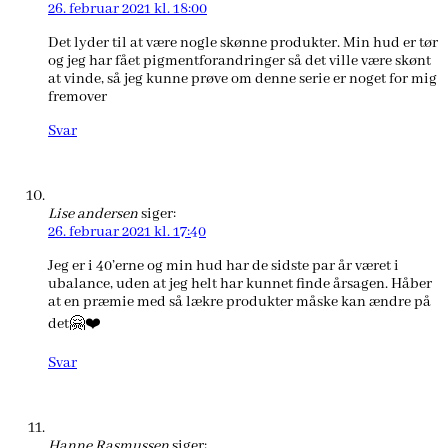
26. februar 2021 kl. 18:00
Det lyder til at være nogle skønne produkter. Min hud er tør
og jeg har fået pigmentforandringer så det ville være skønt
at vinde, så jeg kunne prøve om denne serie er noget for mig
fremover
Svar
Lise andersen
siger:
26. februar 2021 kl. 17:40
Jeg er i 40’erne og min hud har de sidste par år været i
ubalance, uden at jeg helt har kunnet finde årsagen. Håber
at en præmie med så lækre produkter måske kan ændre på
det🤗❤️
Svar
Hanne Rasmussen
siger: