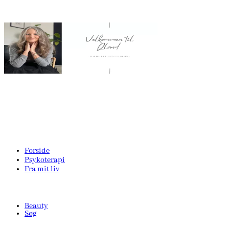
Forside
Psykoterapi
Fra mit liv
Beauty
Søg