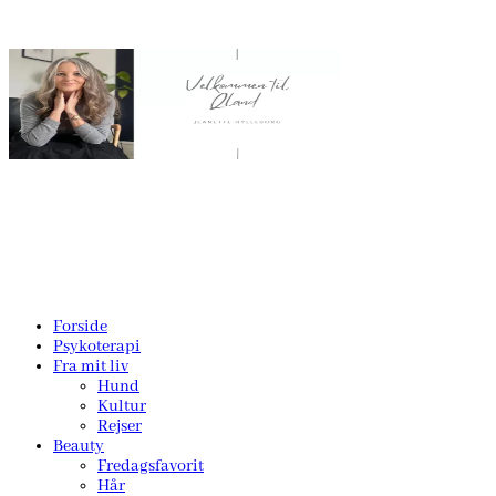
Forside
Psykoterapi
Fra mit liv
Hund
Kultur
Rejser
Beauty
Fredagsfavorit
Hår