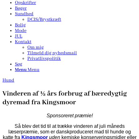
Opskrifter
Bøger
Sundhed
DCIS/Brystkræft
Bolig
Mode
JUL
Kontakt
Om mig
Tilmeld dig nyhedsmail
Privatlivspolitik
Søg
Menu
Menu
Hund
Vinderen af ½ års forbrug af bæredygtig
dyremad fra Kingsmoor
Sponsoreret præmie!
Så blev det tid til at trække vinderen af juli måneds
læserpræmie, som er danskproduceret mad til hunde og
katte fra
Kingsmoor
uden
kemiske konserveringsmidler eller