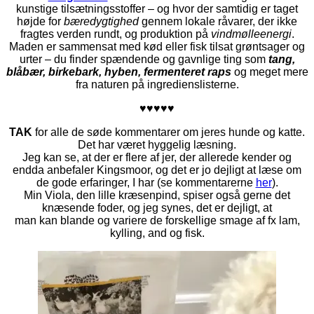
kunstige tilsætningsstoffer – og hvor der samtidig er taget
højde for
bæredygtighed
gennem lokale råvarer, der ikke
fragtes verden rundt, og produktion på
vindmølleenergi
.
Maden er sammensat med kød eller fisk
tilsat grøntsager og
urter – du finder spændende og gavnlige ting som
tang,
blåbær, birkebark, hyben, fermenteret raps
og meget mere
fra naturen på ingredienslisterne.
♥♥♥♥♥
TAK
for alle de søde kommentarer om jeres hunde og katte.
Det har været hyggelig læsning.
Jeg kan se, at der er flere af jer, der allerede kender og
endda anbefaler Kingsmoor, og det er jo dejligt at læse om
de gode erfaringer, I har (se kommentarerne
her
).
Min Viola, den lille kræsenpind, spiser også gerne det
knæsende foder, og jeg synes, det er dejligt, at
man kan blande og variere de forskellige smage af
fx lam,
kylling, and og fisk.