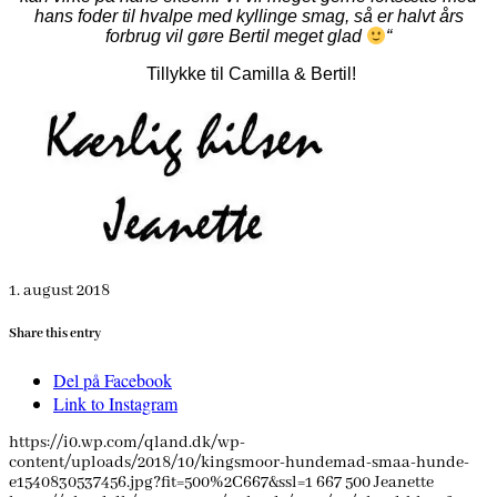
hans foder til hvalpe med kyllinge smag, så er halvt års
forbrug vil gøre Bertil meget glad
“
Tillykke til Camilla & Bertil!
1. august 2018
Share this entry
Del på Facebook
Link to Instagram
https://i0.wp.com/qland.dk/wp-
content/uploads/2018/10/kingsmoor-hundemad-smaa-hunde-
e1540830537456.jpg?fit=500%2C667&ssl=1
667
500
Jeanette