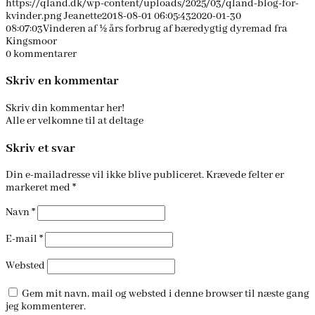
https://qland.dk/wp-content/uploads/2025/03/qland-blog-for-
kvinder.png
Jeanette
2018-08-01 06:05:43
2020-01-30
08:07:03
Vinderen af ½ års forbrug af bæredygtig dyremad fra
Kingsmoor
0
kommentarer
Skriv en kommentar
Skriv din kommentar her!
Alle er velkomne til at deltage
Skriv et svar
Din e-mailadresse vil ikke blive publiceret.
Krævede felter er
markeret med
*
Navn
*
E-mail
*
Websted
Gem mit navn, mail og websted i denne browser til næste gang
jeg kommenterer.