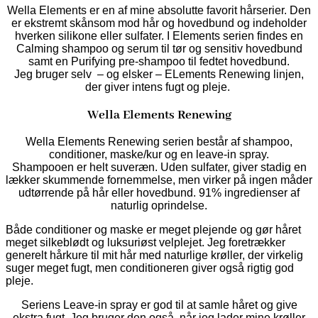
Wella Elements er en af mine absolutte favorit hårserier. Den
er ekstremt skånsom mod hår og hovedbund og indeholder
hverken silikone eller sulfater. I Elements serien findes en
Calming shampoo og serum til tør og sensitiv hovedbund
samt en Purifying pre-shampoo til fedtet hovedbund.
Jeg bruger selv – og elsker – ELements Renewing linjen,
der giver intens fugt og pleje.
Wella Elements Renewing
Wella Elements Renewing serien består af shampoo,
conditioner, maske/kur og en leave-in spray.
Shampooen er helt suveræn. Uden sulfater, giver stadig en
lækker skummende fornemmelse, men virker på ingen måder
udtørrende på hår eller hovedbund. 91% ingredienser af
naturlig oprindelse.
Både conditioner og maske er meget plejende og gør håret
meget silkeblødt og luksuriøst velplejet. Jeg foretrækker
generelt hårkure til mit hår med naturlige krøller, der virkelig
suger meget fugt, men conditioneren giver også rigtig god
pleje.
Seriens Leave-in spray er god til at samle håret og give
ekstra fugt. Jeg bruger den også, når jeg lader mine krøller