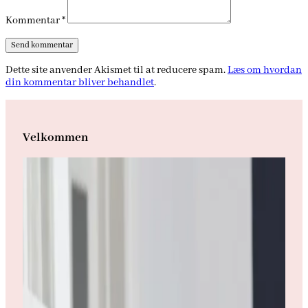
Kommentar
*
Dette site anvender Akismet til at reducere spam.
Læs om hvordan
din kommentar bliver behandlet
.
Velkommen