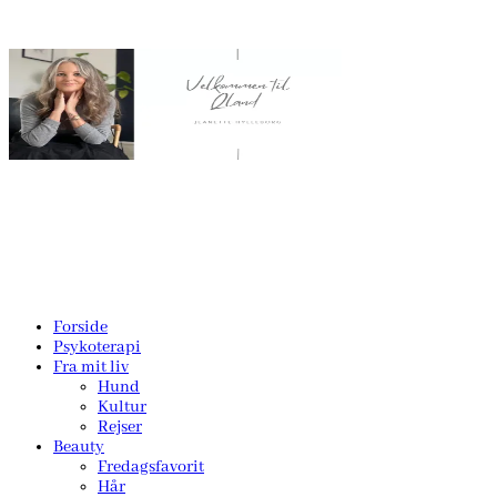
Forside
Psykoterapi
Fra mit liv
Hund
Kultur
Rejser
Beauty
Fredagsfavorit
Hår