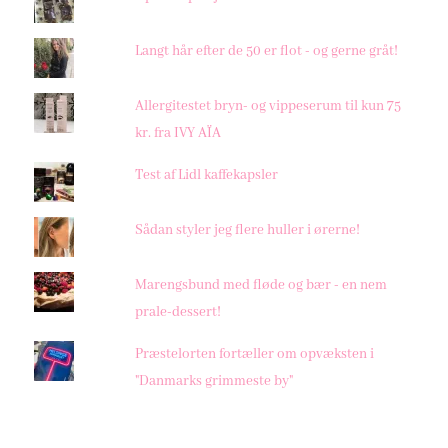
Langt hår efter de 50 er flot - og gerne gråt!
Allergitestet bryn- og vippeserum til kun 75
kr. fra IVY AÏA
Test af Lidl kaffekapsler
Sådan styler jeg flere huller i ørerne!
Marengsbund med fløde og bær - en nem
prale-dessert!
Præstelorten fortæller om opvæksten i
"Danmarks grimmeste by"