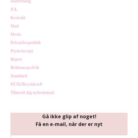
Indretning
JUL
Kontakt
Mad
Mode
Privatlivspolitik
Psykoterapi
Rejser
Reklamepolitik
Sundhed
DCIS/Brystkræft
Tilmeld dig nyhedsmail