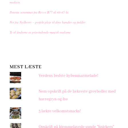
medicin
Potente serummer fra Revox B77 til 40-45 kr.
Nyt fra Nailberry – perfekt pleje til dine hænder og fødder
Te til ånderne er prisvindende magisk realisme
MEST LÆSTE
Verdens bedste hybenmarmelade!
Nem opskrift på de lækreste grovboller med
havregryn og frø
3 lækre velkomstsnacks!
Opskrift på hjemmelavede sunde "Snickers"