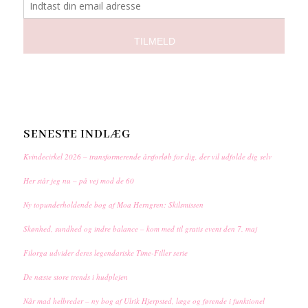
SENESTE INDLÆG
Kvindecirkel 2026 – transformerende årsforløb for dig, der vil udfolde dig selv
Her står jeg nu – på vej mod de 60
Ny topunderholdende bog af Moa Herngren: Skilsmissen
Skønhed, sundhed og indre balance – kom med til gratis event den 7. maj
Filorga udvider deres legendariske Time-Filler serie
De næste store trends i hudplejen
Når mad helbreder – ny bog af Ulrik Hjerpsted, læge og førende i funktionel