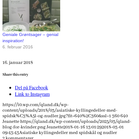
Geniale Grøntsager – genial
inspiration!
6. februar 2016
16. januar 2018
Share this entry
Del på Facebook
Link to Instagram
https://i0.wp.com/qland.dk/wp-
content/uploads/2018/03/asiatiske-kyllingedeller-med-
spidsk%C3%A5l-og-nudler.jpg?fit=640%2C360&ssl=1
360
640
Jeanette
https://qland.dk/wp-content/uploads/2025/03/qland-
blog-for-kvinder.png
Jeanette
2018-01-16 13:01:29
2018-03-01
09:43:43
Asiatiske kyllingedeller med spidskål og nudler
2
kommentarer