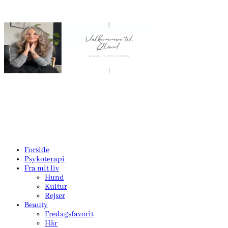
Forside
Psykoterapi
Fra mit liv
Hund
Kultur
Rejser
Beauty
Fredagsfavorit
Hår