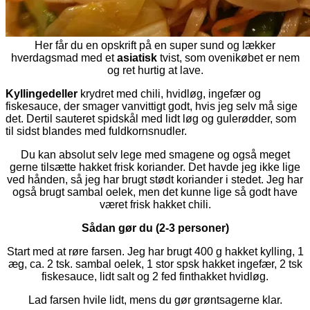
Her får du en opskrift på en super sund og lækker
hverdagsmad med et
asiatisk
tvist, som ovenikøbet er nem
og ret hurtig at lave.
Kyllingedeller
krydret med chili, hvidløg, ingefær og
fiskesauce, der smager vanvittigt godt, hvis jeg selv må sige
det. Dertil sauteret spidskål med lidt løg og gulerødder, som
til sidst blandes med fuldkornsnudler.
Du kan absolut selv lege med smagene og også meget
gerne tilsætte hakket frisk koriander. Det havde jeg ikke lige
ved hånden, så jeg har brugt stødt koriander i stedet. Jeg har
også brugt sambal oelek, men det kunne lige så godt have
været frisk hakket chili.
Sådan gør du (2-3 personer)
Start med at røre farsen. Jeg har brugt 400 g hakket kylling, 1
æg, ca. 2 tsk. sambal oelek, 1 stor spsk hakket ingefær, 2 tsk
fiskesauce, lidt salt og 2 fed finthakket hvidløg.
Lad farsen hvile lidt, mens du gør grøntsagerne klar.