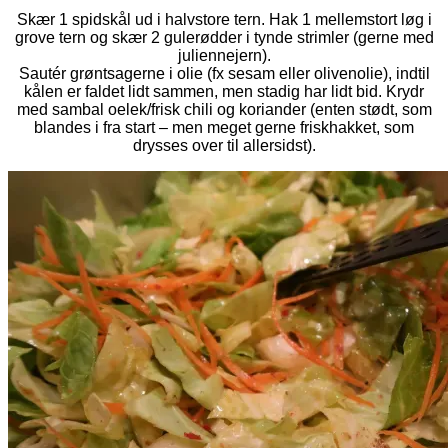
Skær 1 spidskål ud i halvstore tern. Hak 1 mellemstort løg i
grove tern og skær 2 gulerødder i tynde strimler (gerne med
juliennejern).
Sautér grøntsagerne i olie (fx sesam eller olivenolie), indtil
kålen er faldet lidt sammen, men stadig har lidt bid. Krydr
med sambal oelek/frisk chili og koriander (enten stødt, som
blandes i fra start – men meget gerne friskhakket, som
drysses over til allersidst).