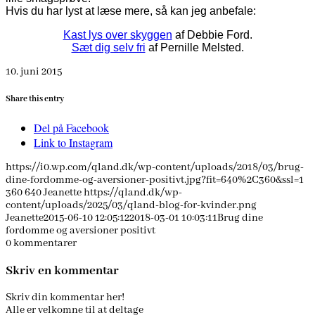
Hvis du har lyst at læse mere, så kan jeg anbefale:
Kast lys over skyggen
af Debbie Ford.
Sæt dig selv fri
af Pernille Melsted.
10. juni 2015
Share this entry
Del på Facebook
Link to Instagram
https://i0.wp.com/qland.dk/wp-content/uploads/2018/03/brug-
dine-fordomme-og-aversioner-positivt.jpg?fit=640%2C360&ssl=1
360
640
Jeanette
https://qland.dk/wp-
content/uploads/2025/03/qland-blog-for-kvinder.png
Jeanette
2015-06-10 12:05:12
2018-03-01 10:03:11
Brug dine
fordomme og aversioner positivt
0
kommentarer
Skriv en kommentar
Skriv din kommentar her!
Alle er velkomne til at deltage