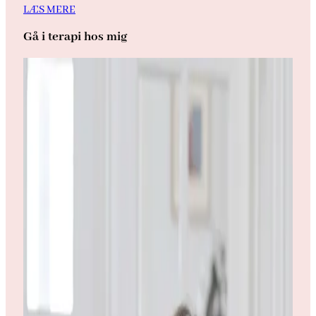
LÆS MERE
Gå i terapi hos mig