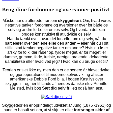
Brug dine fordomme og aversioner positivt
Måske har du allerede hørt om
skyggeteori
. Om, hvad vores
negative tanker, fordomme og aversioner over for både os
selv og andre fortæller om os selv. Og hvordan det kan
bruges konstruktivt til at udvikle os selv.
Har du tænkt over, hvad det fortæller om dig selv, når du
harcelerer over den ene eller den anden – eller når du i dit
stille sind tænker negative tanker om andre? Hvis du føler
afsky for folk, der råber op, fylder meget,
er
for meget, er
dumme, grimme, fede, frelste, nærige, pralende, dekadente,
uambitiøse eller hvad ved jeg? Hvad kan du bruge det til?
Teorien er slet ikke ny, men den er de senere år blevet dyrket
og gjort operationel til moderne selvudvikling af især
amerikanske Debbie Ford bl.a. i bogen Kast lys over
skyggen – og her til lands af hendes danske elev Pernille
Melsted, hvis bog
Sæt dig selv fri
jeg også har læst.
Skyggeteorien er oprindeligt udviklet af Jung (1875 -1961) og
handler basalt set om, at vi skjuler eller
fortrænger sider af