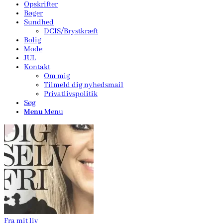
Opskrifter
Bøger
Sundhed
DCIS/Brystkræft
Bolig
Mode
JUL
Kontakt
Om mig
Tilmeld dig nyhedsmail
Privatlivspolitik
Søg
Menu
Menu
Fra mit liv