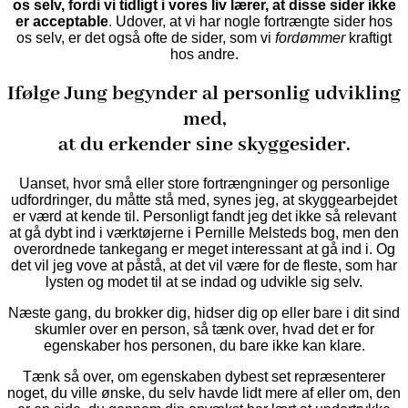
os selv, fordi vi tidligt i vores liv lærer, at disse sider ikke
er acceptable
. Udover, at vi har nogle fortrængte sider hos
os selv, er det også ofte de sider, som vi
fordømmer
kraftigt
hos andre.
Ifølge Jung begynder al personlig udvikling
med,
at du erkender sine skyggesider.
Uanset, hvor små eller store fortrængninger og personlige
udfordringer, du måtte stå med, synes jeg, at skyggearbejdet
er værd at kende til. Personligt fandt jeg det ikke så relevant
at gå dybt ind i værktøjerne i Pernille Melsteds bog, men den
overordnede tankegang er meget interessant at gå ind i. Og
det vil jeg vove at påstå, at det vil være for de fleste, som har
lysten og modet til at se indad og udvikle sig selv.
Næste gang, du brokker dig, hidser dig op eller bare i dit sind
skumler over en person, så tænk over, hvad det er for
egenskaber hos personen, du bare ikke kan klare.
Tænk så over, om egenskaben dybest set repræsenterer
noget, du ville ønske, du selv havde lidt mere af eller om, den