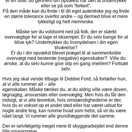
er en side, du gennem din opvækst har lært at undertrykke
eller se på som “forkert”.
På den måde kan du finde i til dit eget autentiske jeg og finde
en større tolerance overfor andre – og dermed blive et mere
lykkeligt og helt menneske.
Måske ser du voldsomt ned på folk, der er stærkt
overvægtige for at tage et eksempel. Er du selv bange for at
blive tyk? Undertrykker du livsnydelsen i din egen
tilværelse?
Er du i din opvækst blevet præget til at sammenkoble
overvægt med bestemte (negative) egenskaber? Ville du
ønske, at du selv kunne give slip en gang imellem? Fortsæt
selv.
Hvis jeg skal vende tilbage til Debbie Ford, så fortæller hun,
at vi alle rummer alt – alle
egenskaber. Måske tænker du, at du aldrig ville være doven,
løgnagtig, ansvarsløs eller overvægtig. Men hvis du får den
indsigt, at vi alle teoretisk, hvis omstændighederne er der,
hvis du er vokset op et andet sted eller har været udsat for
nogle andre ting, kan rumme hvad som helst, så vil du være
nået langt. Vi rummer alle grundlæggende det samme.
Der er selvfølgelig meget mere til skyggearbejdet end denne
lille smagsprøve.