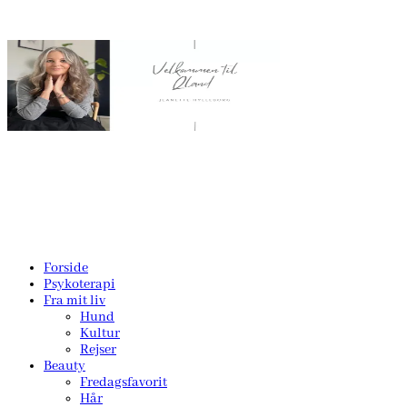
Forside
Psykoterapi
Fra mit liv
Hund
Kultur
Rejser
Beauty
Fredagsfavorit
Hår