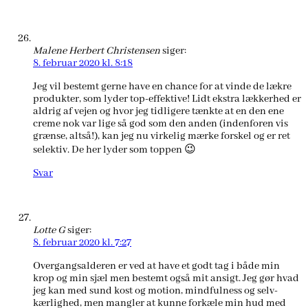
Malene Herbert Christensen
siger:
8. februar 2020 kl. 8:18
Jeg vil bestemt gerne have en chance for at vinde de lækre
produkter, som lyder top-effektive! Lidt ekstra lækkerhed er
aldrig af vejen og hvor jeg tidligere tænkte at en den ene
creme nok var lige så god som den anden (indenforen vis
grænse, altså!), kan jeg nu virkelig mærke forskel og er ret
selektiv. De her lyder som toppen 😉
Svar
Lotte G
siger:
8. februar 2020 kl. 7:27
Overgangsalderen er ved at have et godt tag i både min
krop og min sjæl men bestemt også mit ansigt. Jeg gør hvad
jeg kan med sund kost og motion, mindfulness og selv-
kærlighed, men mangler at kunne forkæle min hud med