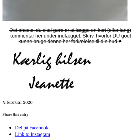
Det eneste, du skal gøre er at lægge en kort (eller lang)
kommentar her under indlægget. Skriv, hvorfor DU godt
kunne bruge denne her forkælelse til din hud ♥
5. februar 2020
Share this entry
Del på Facebook
Link to Instagram