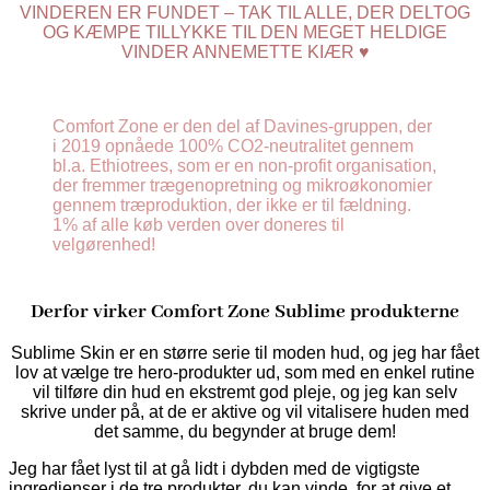
VINDEREN ER FUNDET – TAK TIL ALLE, DER DELTOG
OG KÆMPE TILLYKKE TIL DEN MEGET HELDIGE
VINDER ANNEMETTE KIÆR ♥
Comfort Zone er den del af Davines-gruppen, der
i 2019 opnåede 100% CO2-neutralitet gennem
bl.a. Ethiotrees, som er en non-profit organisation,
der fremmer trægenopretning og mikroøkonomier
gennem træproduktion, der ikke er til fældning.
1% af alle køb verden over doneres til
velgørenhed!
Derfor virker Comfort Zone Sublime produkterne
Sublime Skin er en større serie til moden hud, og jeg har fået
lov at vælge tre hero-produkter ud, som med en enkel rutine
vil tilføre din hud en ekstremt god pleje, og jeg kan selv
skrive under på, at de er aktive og vil vitalisere huden med
det samme, du begynder at bruge dem!
Jeg har fået lyst til at gå lidt i dybden med de vigtigste
ingredienser i de tre produkter, du kan vinde, for at give et