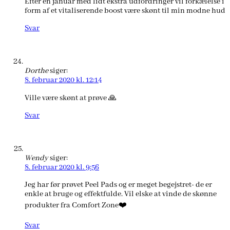
Efter en januar med lidt ekstra udfordringer vil forkælelse i
form af et vitaliserende boost være skønt til min modne hud
Svar
Dorthe
siger:
8. februar 2020 kl. 12:14
Ville være skønt at prøve 🙏
Svar
Wendy
siger:
8. februar 2020 kl. 9:56
Jeg har før prøvet Peel Pads og er meget begejstret- de er
enkle at bruge og effektfulde. Vil elske at vinde de skønne
produkter fra Comfort Zone❤️
Svar