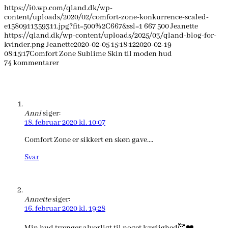
https://i0.wp.com/qland.dk/wp-
content/uploads/2020/02/comfort-zone-konkurrence-scaled-
e1580911359311.jpg?fit=500%2C667&ssl=1
667
500
Jeanette
https://qland.dk/wp-content/uploads/2025/03/qland-blog-for-
kvinder.png
Jeanette
2020-02-05 15:18:12
2020-02-19
08:15:17
Comfort Zone Sublime Skin til moden hud
74
kommentarer
Anni
siger:
18. februar 2020 kl. 10:07
Comfort Zone er sikkert en skøn gave….
Svar
Annette
siger:
16. februar 2020 kl. 19:28