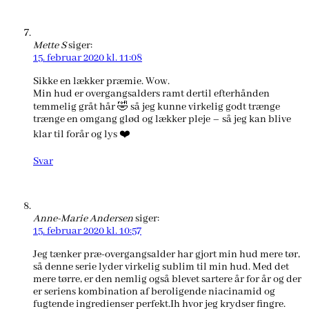
Mette S
siger:
15. februar 2020 kl. 11:08
Sikke en lækker præmie. Wow.
Min hud er overgangsalders ramt dertil efterhånden
temmelig gråt hår 🤣 så jeg kunne virkelig godt trænge
trænge en omgang glød og lækker pleje – så jeg kan blive
klar til forår og lys ❤️
Svar
Anne-Marie Andersen
siger:
15. februar 2020 kl. 10:57
Jeg tænker præ-overgangsalder har gjort min hud mere tør,
så denne serie lyder virkelig sublim til min hud. Med det
mere tørre, er den nemlig også blevet sartere år for år og der
er seriens kombination af beroligende niacinamid og
fugtende ingredienser perfekt.Ih hvor jeg krydser fingre.