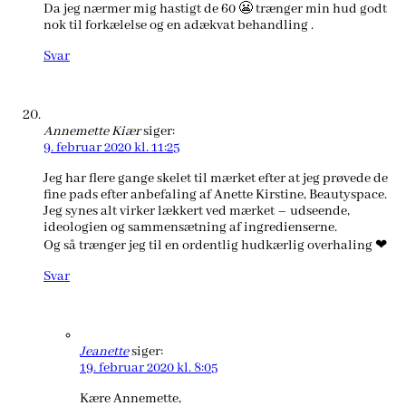
Da jeg nærmer mig hastigt de 60 😬 trænger min hud godt
nok til forkælelse og en adækvat behandling .
Svar
Annemette Kiær
siger:
9. februar 2020 kl. 11:25
Jeg har flere gange skelet til mærket efter at jeg prøvede de
fine pads efter anbefaling af Anette Kirstine, Beautyspace.
Jeg synes alt virker lækkert ved mærket – udseende,
ideologien og sammensætning af ingredienserne.
Og så trænger jeg til en ordentlig hudkærlig overhaling ❤
Svar
Jeanette
siger:
19. februar 2020 kl. 8:05
Kære Annemette,