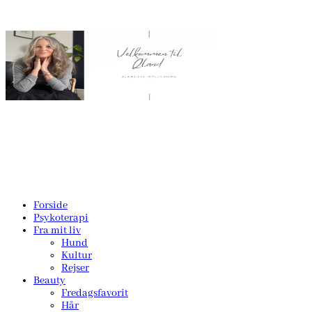
Forside
Psykoterapi
Fra mit liv
Hund
Kultur
Rejser
Beauty
Fredagsfavorit
Hår