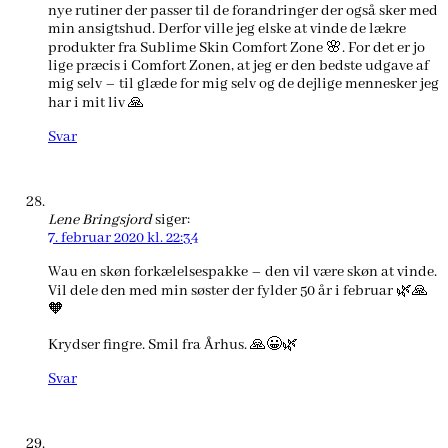
nye rutiner der passer til de forandringer der også sker med
min ansigtshud. Derfor ville jeg elske at vinde de lækre
produkter fra Sublime Skin Comfort Zone 🌸. For det er jo
lige præcis i Comfort Zonen, at jeg er den bedste udgave af
mig selv – til glæde for mig selv og de dejlige mennesker jeg
har i mit liv 🙏
Svar
Lene Bringsjord
siger:
7. februar 2020 kl. 22:34
Wau en skøn forkælelsespakke – den vil være skøn at vinde.
Vil dele den med min søster der fylder 50 år i februar 🌿🙏
🧡
Krydser fingre. Smil fra Århus. 🙏😀🌿
Svar