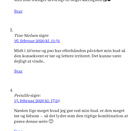
Min hud trænger alvorligt til noget kærlighed🥰❤️
Svar
Tine Nielsen
siger:
16. februar 2020 kl. 11:51
Midt i 40’erne og pso har efterhånden påvirket min hud så
den konsekvent er tør og lettere irriteret. Det kunne være
dejligt at vinde..
Svar
Pernille
siger:
15. februar 2020 kl. 17:24
Næsten lige meget hvad jeg gør ved min hud, er den meget
tør og følsom – så det lyder som den rigtige kombination at
prøve denne serie 🙂