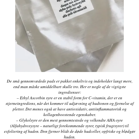
De små gennemvædede pads er pakket enkeltvis og indeholder langt mere,
end man måske umiddelbart skulle tro. Her er nogle af de vigtigste
ingredienser:
– Ethyl Ascorbin syre er en stabil form for C-vitamin, der er en
stjerneingrediens, når det kommer til udjævning af hudtonen og fjernelse af
pletter. Det menes også at have antioxidativ, antiinflammatorisk og
kollagenboostende egenskaber.
– Glykolsyre er den mest gennemtestede og velkendte AHA-syre
(Alfahydroxysyre – naturligt forekommende syrer, typisk frugtsyrer) til
exfoliering af huden. Den fjerner blidt de døde hudceller, opfriske og blødgør
huden.