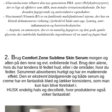
– Gluconolactone tilhører den nye generation PHA -syrer (Polyhydroxysyrer),
der er lige så effektive som AHA, men mindre irritationsskabende. De har
desuden fugtgivende og antioxidative egenskaber.
– Niacinamid (Vitamin B3) er en funklende multifunktionel stjerne, der har en
klinisk dokumenteret virkning i forhold til både anti-age, lysning, anti-
inflammation og barrierebeskyttelse.
– Arginin, en aminosyre, der er en naturlig fugtgiver, og den gode gamle
glycerin, der indeholde hudidentiske ingredienser til en sund og fugtet hud.
2. B
rug
Comfort Zone Sublime Skin Serum
morgen og
aften på den rene og evt. exfolierede hud. Brug den alene,
hvis du har tendens til fedtet hud, eller i de områder, hvor du
fedter. Serummet absorberes hurtigt og har en matterende
effekt. Den er
ekstremt blødgørende
og både serum og
creme har en fantastisk blød og lækker konsistens, som man
kun kan blive forelsket i.
HUSK endelig hals og decolleté, hvor produkterne også
virker fantastisk!