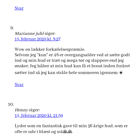
Svar
Marianne juhl
siger:
15. februar 2020 kl. 8:27
Wow en lækker forkælelsespræmie.
Selvom jeg “kun” er 48 er overgangsalder ved at sætte godt
ind og min hud er træt og mega tør og slappere end jeg
ønsker. Jeg håber at min hud kan få et boost inden foråret
sætter ind så jeg kan stråle hele sommeren igennem ☀️
Svar
Henny
siger:
14. februar 2020 kl. 21:59
Lyder som en fantastisk gave til min 56 årige hud, som er
ofte er ude i blæst og sol🙏🙏