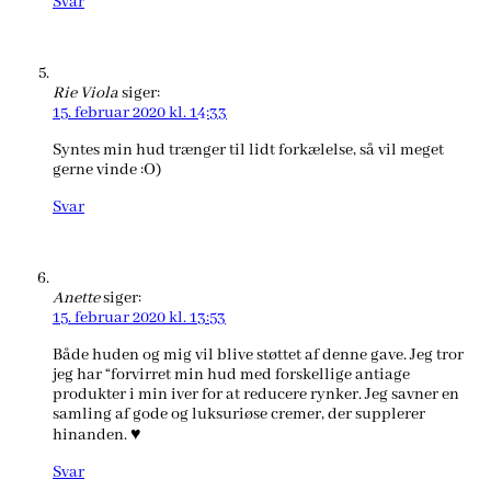
Svar
Rie Viola
siger:
15. februar 2020 kl. 14:33
Syntes min hud trænger til lidt forkælelse, så vil meget
gerne vinde :O)
Svar
Anette
siger:
15. februar 2020 kl. 13:53
Både huden og mig vil blive støttet af denne gave. Jeg tror
jeg har “forvirret min hud med forskellige antiage
produkter i min iver for at reducere rynker. Jeg savner en
samling af gode og luksuriøse cremer, der supplerer
hinanden. ♥️
Svar