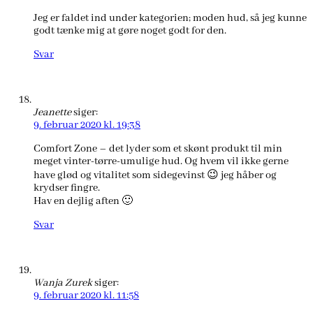
Jeg er faldet ind under kategorien; moden hud, så jeg kunne
godt tænke mig at gøre noget godt for den.
Svar
Jeanette
siger:
9. februar 2020 kl. 19:38
Comfort Zone – det lyder som et skønt produkt til min
meget vinter-tørre-umulige hud. Og hvem vil ikke gerne
have glød og vitalitet som sidegevinst 😉 jeg håber og
krydser fingre.
Hav en dejlig aften 🙂
Svar
Wanja Zurek
siger:
9. februar 2020 kl. 11:58