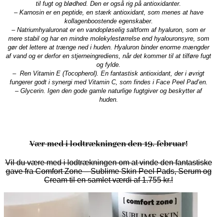
til fugt og blødhed. Den er også rig på antioxidanter.
– Karnosin er en peptide, en stærk antioxidant, som menes at have
kollagenboostende egenskaber.
– Natriumhyaluronat er en vandopløselig saltform af hyaluron, som er
mere stabil og har en mindre molekylestørrelse end hyalouronsyre, som
gør det lettere at trænge ned i huden. Hyaluron binder enorme mængder
af vand og er derfor en stjerneingrediens, når det kommer til at tilføre fugt
og fylde.
– Ren Vitamin E (Tocopherol). En fantastisk antioxidant, der i øvrigt
fungerer godt i synergi med Vitamin C, som findes i Face Peel Pad’en.
– Glycerin. Igen den gode gamle naturlige fugtgiver og beskytter af
huden.
Vær med i lodtrækningen den 19. februar!
Vil du være med i lodtrækningen om at vinde den fantastiske
gave fra Comfort Zone – Sublime Skin Peel Pads, Serum og
Cream til en samlet værdi af 1.755 kr.!