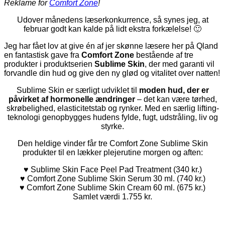
Reklame for
Comfort Zone
!
Udover månedens læserkonkurrence, så synes jeg, at
februar godt kan kalde på lidt ekstra forkælelse! 🙂
Jeg har fået lov at give én af jer skønne læsere her på Qland
en fantastisk gave fra
Comfort Zone
bestående af tre
produkter i produktserien
Sublime Skin
, der med garanti vil
forvandle din hud og give den ny glød og vitalitet over natten!
Sublime Skin er særligt udviklet til
moden hud, der er
påvirket af hormonelle ændringer
– det kan være tørhed,
skrøbelighed, elasticitetstab og rynker. Med en særlig lifting-
teknologi genopbygges hudens fylde, fugt, udstråling, liv og
styrke.
Den heldige vinder får tre Comfort Zone Sublime Skin
produkter til en lækker plejerutine morgen og aften:
♥ Sublime Skin Face Peel Pad Treatment (340 kr.)
♥
Comfort Zone Sublime Skin Serum 30 ml. (740 kr.)
♥
Comfort Zone Sublime Skin Cream 60 ml. (675 kr.)
Samlet værdi 1.755 kr.