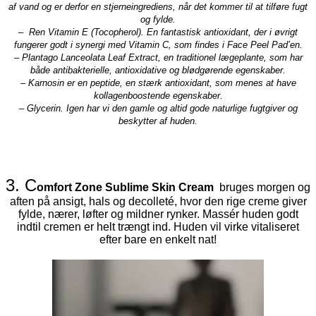
af vand og er derfor en stjerneingrediens, når det kommer til at tilføre fugt
og fylde.
– Ren Vitamin E (Tocopherol). En fantastisk antioxidant, der i øvrigt
fungerer godt i synergi med Vitamin C, som findes i Face Peel Pad’en.
– Plantago Lanceolata Leaf Extract, en traditionel lægeplante, som har
både antibakterielle, antioxidative og blødgørende egenskaber.
– Karnosin er en peptide, en stærk antioxidant, som menes at have
kollagenboostende egenskaber.
– Glycerin. Igen har vi den gamle og altid gode naturlige fugtgiver og
beskytter af huden.
3. C
omfort Zone Sublime Skin Cream
bruges morgen og
aften på ansigt, hals og decolleté, hvor den rige creme giver
fylde, nærer, løfter og mildner rynker. Massér huden godt
indtil cremen er helt trængt ind. Huden vil virke vitaliseret
efter bare en enkelt nat!