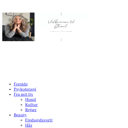
Forside
Psykoterapi
Fra mit liv
Hund
Kultur
Rejser
Beauty
Fredagsfavorit
Hår