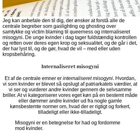
Jeg kan anbefale den til dig, der ønsker at forstå alle de
centrale begreber som gaslighting og ghosting over
samtykke og victim blaming til queerness og internaliseret
misogyni. De unge kvinder i dag tager fuldstændig kontrollen
og retten over deres egen krop og seksualitet, og de går i det,
der har lyst til, og de gør, hvad de vil – med eller uden
kropsbehåring.
Internaliseret misogyni
Et af de centrale emner er
internaliseret misogyni
. Hvordan,
vi som kvinder er blevet så opslugt af patriarkatets værdier, at
vi ser og vurderer
andre
kvinder gennem de selvsamme
briller. At vi kategoriserer vores eget køn på en bestemt måde
eller dømmer andre kvinder ud fra nogle gamle
kønsbestemte normer om, hvad der er rigtigt og forkert,
tilladeligt eller ikke-tilladeligt.
Misogyni er en betegnelse for had og fordomme
mod kvinder.