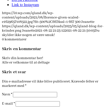
Link to Instagram
https://i0.wp.com/qland.dk/wp-
content/uploads/2021/08/florence-given-scaled-
e1629657108522.jpg?fit=500%2C667&ssl=1
667
500
Jeanette
https://qland.dk/wp-content/uploads/2025/03/qland-blog-for-
kvinder.png
Jeanette
2021-08-22 21:23:12
2021-08-22 21:30:05
Du
skylder ikke nogen at være smuk!
0
kommentarer
Skriv en kommentar
Skriv din kommentar her!
Alle er velkomne til at deltage
Skriv et svar
Din e-mailadresse vil ikke blive publiceret.
Krævede felter er
markeret med
*
Navn
*
E-mail
*