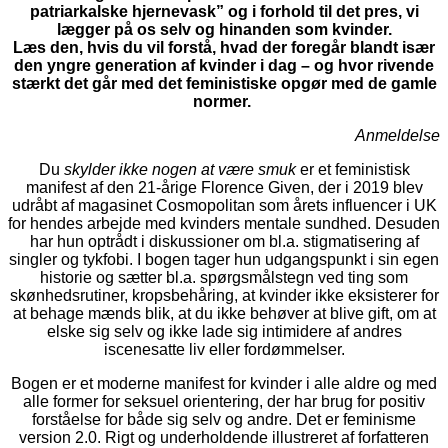
patriarkalske hjernevask” og i forhold til det pres, vi
lægger på os selv og hinanden som kvinder.
Læs den, hvis du vil forstå, hvad der foregår blandt især
den yngre generation af kvinder i dag – og hvor rivende
stærkt det går med det feministiske opgør med de gamle
normer.
Anmeldelse
Du
skylder ikke nogen at være smuk
er et feministisk
manifest af den 21-årige Florence Given, der i 2019 blev
udråbt af magasinet Cosmopolitan som årets influencer i UK
for hendes arbejde med kvinders mentale sundhed. Desuden
har hun optrådt i diskussioner om bl.a. stigmatisering af
singler og tykfobi. I bogen tager hun udgangspunkt i sin egen
historie og sætter bl.a. spørgsmålstegn ved ting som
skønhedsrutiner, kropsbehåring, at kvinder ikke eksisterer for
at behage mænds blik, at du ikke behøver at blive gift, om at
elske sig selv og ikke lade sig intimidere af andres
iscenesatte liv eller fordømmelser.
Bogen er et moderne manifest for kvinder i alle aldre og med
alle former for seksuel orientering, der har brug for positiv
forståelse for både sig selv og andre. Det er feminisme
version 2.0. Rigt og underholdende illustreret af forfatteren