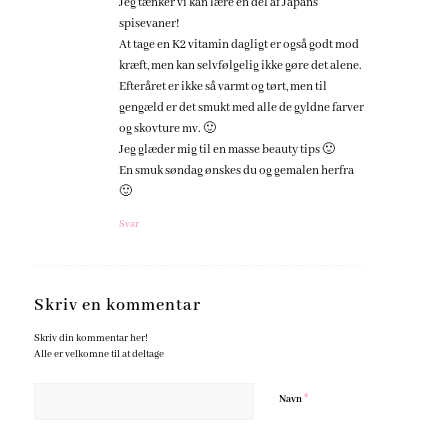
Jeg tænker vi kan lære en del af Japans
spisevaner!
At tage en K2 vitamin dagligt er også godt mod
kræft, men kan selvfølgelig ikke gøre det alene.
Efteråret er ikke så varmt og tørt, men til
gengæld er det smukt med alle de gyldne farver
og skovture mv. 🙂
Jeg glæder mig til en masse beauty tips 🙂
En smuk søndag ønskes du og gemalen herfra
🙂
Svar
Skriv en kommentar
Skriv din kommentar her!
Alle er velkomne til at deltage
*
Navn