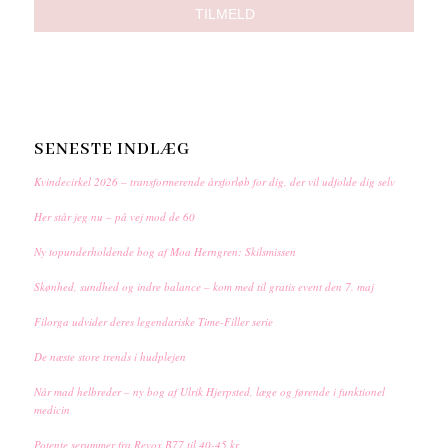
SENESTE INDLÆG
Kvindecirkel 2026 – transformerende årsforløb for dig, der vil udfolde dig selv
Her står jeg nu – på vej mod de 60
Ny topunderholdende bog af Moa Herngren: Skilsmissen
Skønhed, sundhed og indre balance – kom med til gratis event den 7. maj
Filorga udvider deres legendariske Time-Filler serie
De næste store trends i hudplejen
Når mad helbreder – ny bog af Ulrik Hjerpsted, læge og førende i funktionel
medicin
Potente serummer fra Revox B77 til 40-45 kr.