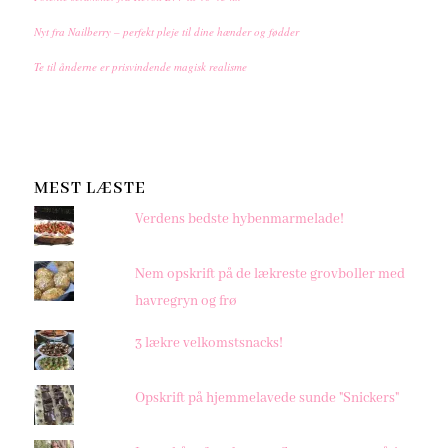
Nyt fra Nailberry – perfekt pleje til dine hænder og fødder
Te til ånderne er prisvindende magisk realisme
MEST LÆSTE
Verdens bedste hybenmarmelade!
Nem opskrift på de lækreste grovboller med
havregryn og frø
3 lækre velkomstsnacks!
Opskrift på hjemmelavede sunde "Snickers"