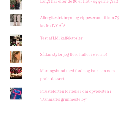
Langt hår efter de 50 er flot - og gerne gråt!
Allergitestet bryn- og vippeserum til kun 75
kr. fra IVY AÏA
Test af Lidl kaffekapsler
Sådan styler jeg flere huller i ørerne!
Marengsbund med fløde og bær - en nem
prale-dessert!
Præstelorten fortæller om opvæksten i
"Danmarks grimmeste by"