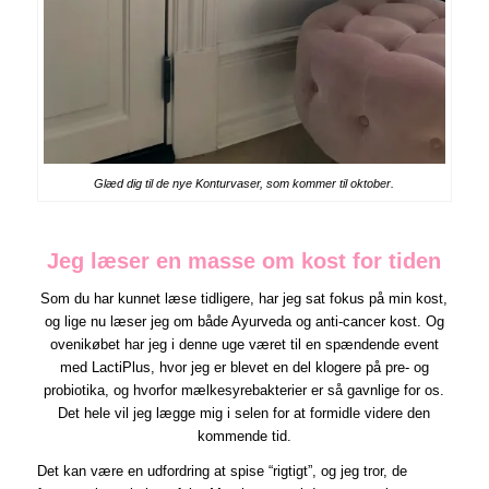
Glæd dig til de nye Konturvaser, som kommer til oktober.
Jeg læser en masse om kost for tiden
Som du har kunnet læse tidligere, har jeg sat fokus på min kost,
og lige nu læser jeg om både Ayurveda og anti-cancer kost. Og
ovenikøbet har jeg i denne uge været til en spændende event
med LactiPlus, hvor jeg er blevet en del klogere på pre- og
probiotika, og hvorfor mælkesyrebakterier er så gavnlige for os.
Det hele vil jeg lægge mig i selen for at formidle videre den
kommende tid.
Det kan være en udfordring at spise “rigtigt”, og jeg tror, de