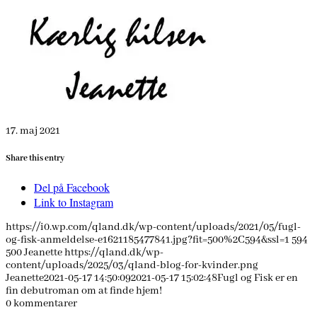
17. maj 2021
Share this entry
Del på Facebook
Link to Instagram
https://i0.wp.com/qland.dk/wp-content/uploads/2021/05/fugl-
og-fisk-anmeldelse-e1621185477841.jpg?fit=500%2C594&ssl=1
594
500
Jeanette
https://qland.dk/wp-
content/uploads/2025/03/qland-blog-for-kvinder.png
Jeanette
2021-05-17 14:50:09
2021-05-17 15:02:48
Fugl og Fisk er en
fin debutroman om at finde hjem!
0
kommentarer