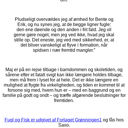
Pludseligt overvældes jeg af ømhed for Bente og
Erik, og nu synes jeg, at de begge ligner fugle:
den ene døende og den anden i frit fald. Jeg vil
gerne gøre noget, men jeg ved ikke, hvad jeg skal
stille op. Det eneste, jeg ved med sikkerhed, er, at
det bliver vanskeligt at flyve i formation, når
spidsen i nær fremtid mangler.”
Maj er på en rejse tilbage i barndommen og skoletiden, og
sårene efter et fatalt svigt kan ikke længere holdes tilbage,
men må frem i lyset for at hele. Det er ikke længere en
mulighed at flygte fra virkeligheden, og tiden er kommet til at
forsone sig med, hvem hun er – med en baggrund og en
familie på godt og ondt – og træffe afgørende beslutninger for
fremtiden.
Fugl og Fisk er udgivet af Forlaget Grønningen1
og fås hos
Saxo.