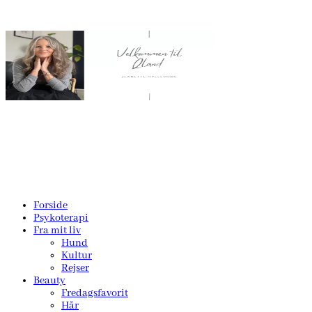
Forside
Psykoterapi
Fra mit liv
Hund
Kultur
Rejser
Beauty
Fredagsfavorit
Hår