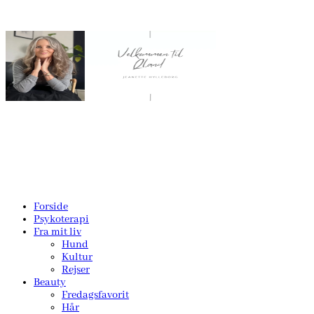
Forside
Psykoterapi
Fra mit liv
Hund
Kultur
Rejser
Beauty
Fredagsfavorit
Hår