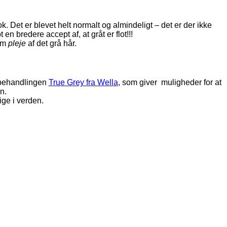
. Det er blevet helt normalt og almindeligt – det er der ikke
n bredere accept af, at gråt er flot!!!
 om
pleje
af det grå hår.
på behandlingen
True Grey fra Wella
, som giver muligheder for at
n.
ige i verden.