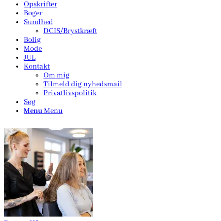
Opskrifter
Bøger
Sundhed
DCIS/Brystkræft
Bolig
Mode
JUL
Kontakt
Om mig
Tilmeld dig nyhedsmail
Privatlivspolitik
Søg
Menu
Menu