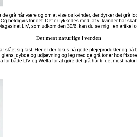
 de grå hår være og om at vise os kvinder, der dyrker det grå look
 heldigvis for det. Det er lykkedes med, at vi kvinder har skabt e
Magasinet LIV, som udkom den 30/6, kan du se mig i en artikel
Det mest naturlige i verden
r har slået sig fast. Her er der fokus på gode plejeprodukter og 
å glans, dybde og udjævning og leg med de grå toner hos frisøre
ra for både LIV og Wella for at gøre det grå hår til det mest naturl