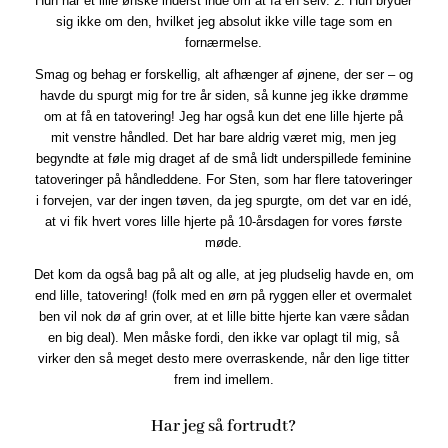
Hun har et lille ønske inderst inde om at få en selv. 2. Hun bryder
sig ikke om den, hvilket jeg absolut ikke ville tage som en
fornærmelse.
Smag og behag er forskellig, alt afhænger af øjnene, der ser – og
havde du spurgt mig for tre år siden, så kunne jeg ikke drømme
om at få en tatovering! Jeg har også kun det ene lille hjerte på
mit venstre håndled. Det har bare aldrig været mig, men jeg
begyndte at føle mig draget af de små lidt underspillede feminine
tatoveringer på håndleddene. For Sten, som har flere tatoveringer
i forvejen, var der ingen tøven, da jeg spurgte, om det var en idé,
at vi fik hvert vores lille hjerte på 10-årsdagen for vores første
møde.
Det kom da også bag på alt og alle, at jeg pludselig havde en, om
end lille, tatovering! (folk med en ørn på ryggen eller et overmalet
ben vil nok dø af grin over, at et lille bitte hjerte kan være sådan
en big deal). Men måske fordi, den ikke var oplagt til mig, så
virker den så meget desto mere overraskende, når den lige titter
frem ind imellem.
Har jeg så fortrudt?