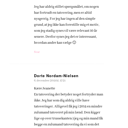
siger:
Jeg har aldrig stillet spørgsmålet, om nogen
har fortrudt en tatovering, men er altid
nysgerrig. For jeg har ingen af den simple
grund, at jeg ikke kan forestille mig et motiv,
som jeg stadig synes vil være relevant 10 år
senere. Derfor synes jeg det er interessant,
hvordan andre kan vælge 🙂
Svar
Dorte Nordam-Nielsen
6. december 2019 kl. 17:21
siger:
Kære Jeanette
En tatovering der betyder noget fortryder man
ikke. Jeg har som dig aldrig ville have
tatoveringer. Alligevel fik jeg i 2014 en mindre
zulumand tatoveret på min lænd. Den kigger
lige op over trussekanten:) jeg og min mand fik
begge en zulumand tatovering da vi som det