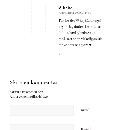
Vibeke
7. december 2019 kl. 14:07
siger:
Tak for det 💛 jeg håber også
jeg en dag finder den rette at
dele et kærlighedssymbol
med. Det er en virkelig smuk
tanke det I har gjort ❤
Svar
Skriv en kommentar
Skriv din kommentar her!
Alle er velkomne til at deltage
*
Navn
*
E-mail