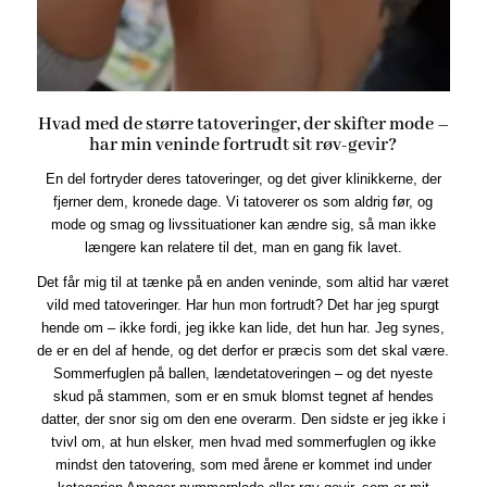
Hvad med de større tatoveringer, der skifter mode –
har min veninde fortrudt sit røv-gevir?
En del fortryder deres tatoveringer, og det giver klinikkerne, der
fjerner dem, kronede dage. Vi tatoverer os som aldrig før, og
mode og smag og livssituationer kan ændre sig, så man ikke
længere kan relatere til det, man en gang fik lavet.
Det får mig til at tænke på en anden veninde, som altid har været
vild med tatoveringer. Har hun mon fortrudt? Det har jeg spurgt
hende om – ikke fordi, jeg ikke kan lide, det hun har. Jeg synes,
de er en del af hende, og det derfor er præcis som det skal være.
Sommerfuglen på ballen, lændetatoveringen – og det nyeste
skud på stammen, som er en smuk blomst tegnet af hendes
datter, der snor sig om den ene overarm. Den sidste er jeg ikke i
tvivl om, at hun elsker, men hvad med sommerfuglen og ikke
mindst den tatovering, som med årene er kommet ind under