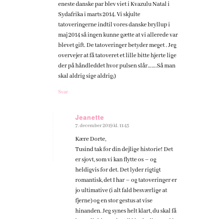
eneste danske par blev viet i Kvazulu Natal i
Sydafrika i marts 2014. Vi skjulte
tatoveringerne indtil vores danske bryllup i
maj 2014 så ingen kunne gætte at vi allerede var
blevet gift. De tatoveringer betyder meget . Jeg
overvejer at få tatoveret et lille bitte hjerte lige
der på håndleddet hvor pulsen slår…….Så man
skal aldrig sige aldrig;)
Svar
Jeanette
7. december 2019 kl. 11:45
siger:
Kære Dorte,
Tusind tak for din dejlige historie! Det
er sjovt, som vi kan flytte os – og
heldigvis for det. Det lyder rigtigt
romantisk, det I har – og tatoveringer er
jo ultimative (i alt fald besværlige at
fjerne) og en stor gestus at vise
hinanden. Jeg synes helt klart, du skal få