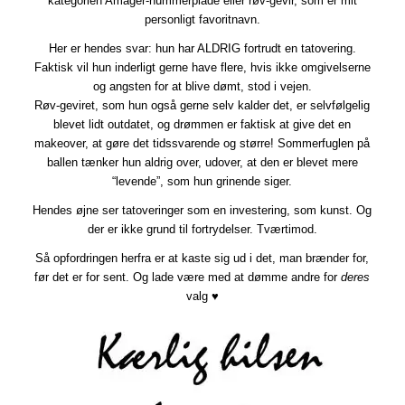
kategorien Amager-nummerplade eller røv-gevir, som er mit
personligt favoritnavn.
Her er hendes svar: hun har ALDRIG fortrudt en tatovering.
Faktisk vil hun inderligt gerne have flere, hvis ikke omgivelserne
og angsten for at blive dømt, stod i vejen.
Røv-geviret, som hun også gerne selv kalder det, er selvfølgelig
blevet lidt outdatet, og drømmen er faktisk at give det en
makeover, at gøre det tidssvarende og større! Sommerfuglen på
ballen tænker hun aldrig over, udover, at den er blevet mere
“levende”, som hun grinende siger.
Hendes øjne ser tatoveringer som en investering, som kunst. Og
der er ikke grund til fortrydelser. Tværtimod.
Så opfordringen herfra er at kaste sig ud i det, man brænder for,
før det er for sent. Og lade være med at dømme andre for
deres
valg ♥