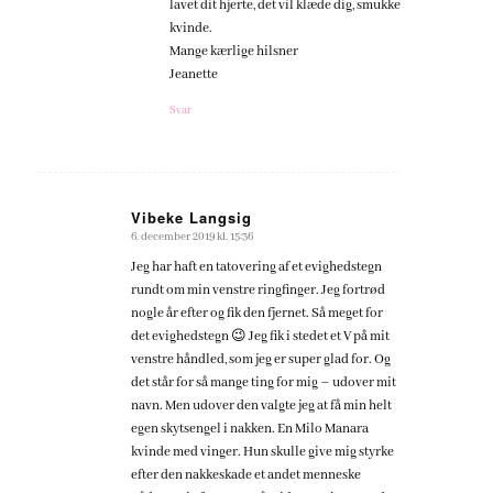
lavet dit hjerte, det vil klæde dig, smukke
kvinde.
Mange kærlige hilsner
Jeanette
Svar
Vibeke Langsig
6. december 2019 kl. 15:36
siger:
Jeg har haft en tatovering af et evighedstegn
rundt om min venstre ringfinger. Jeg fortrød
nogle år efter og fik den fjernet. Så meget for
det evighedstegn 😉 Jeg fik i stedet et V på mit
venstre håndled, som jeg er super glad for. Og
det står for så mange ting for mig – udover mit
navn. Men udover den valgte jeg at få min helt
egen skytsengel i nakken. En Milo Manara
kvinde med vinger. Hun skulle give mig styrke
efter den nakkeskade et andet menneske