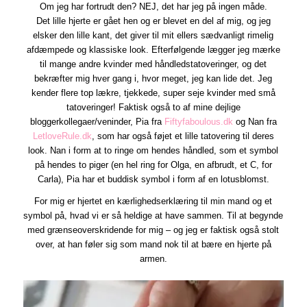
Om jeg har fortrudt den? NEJ, det har jeg på ingen måde.
Det lille hjerte er gået hen og er blevet en del af mig, og jeg
elsker den lille kant, det giver til mit ellers sædvanligt rimelig
afdæmpede og klassiske look. Efterfølgende lægger jeg mærke
til mange andre kvinder med håndledstatoveringer, og det
bekræfter mig hver gang i, hvor meget, jeg kan lide det. Jeg
kender flere top lækre, tjekkede, super seje kvinder med små
tatoveringer! Faktisk også to af mine dejlige
bloggerkollegaer/veninder, Pia fra
Fiftyfaboulous.dk
og Nan fra
LetloveRule.dk
, som har også føjet et lille tatovering til deres
look. Nan i form at to ringe om hendes håndled, som et symbol
på hendes to piger (en hel ring for Olga, en afbrudt, et C, for
Carla), Pia har et buddisk symbol i form af en lotusblomst.
For mig er hjertet en kærlighedserklæring til min mand og et
symbol på, hvad vi er så heldige at have sammen. Til at begynde
med grænseoverskridende for mig – og jeg er faktisk også stolt
over, at han føler sig som mand nok til at bære en hjerte på
armen.