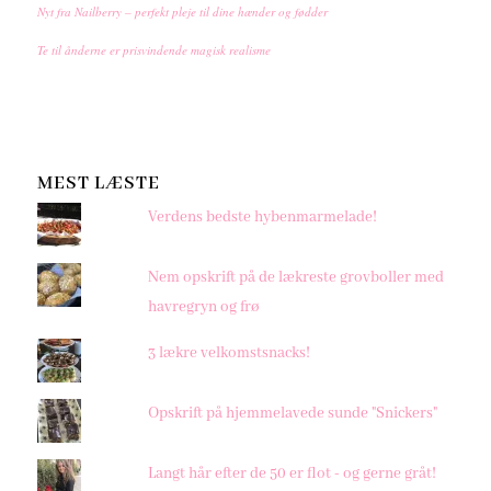
Nyt fra Nailberry – perfekt pleje til dine hænder og fødder
Te til ånderne er prisvindende magisk realisme
MEST LÆSTE
Verdens bedste hybenmarmelade!
Nem opskrift på de lækreste grovboller med
havregryn og frø
3 lækre velkomstsnacks!
Opskrift på hjemmelavede sunde "Snickers"
Langt hår efter de 50 er flot - og gerne gråt!