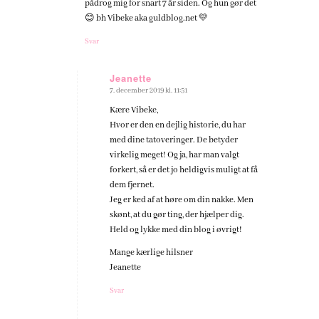
pådrog mig for snart 7 år siden. Og hun gør det
😊 bh Vibeke aka guldblog.net 💛
Svar
Jeanette
7. december 2019 kl. 11:51
siger:
Kære Vibeke,
Hvor er den en dejlig historie, du har
med dine tatoveringer. De betyder
virkelig meget! Og ja, har man valgt
forkert, så er det jo heldigvis muligt at få
dem fjernet.
Jeg er ked af at høre om din nakke. Men
skønt, at du gør ting, der hjælper dig.
Held og lykke med din blog i øvrigt!
Mange kærlige hilsner
Jeanette
Svar