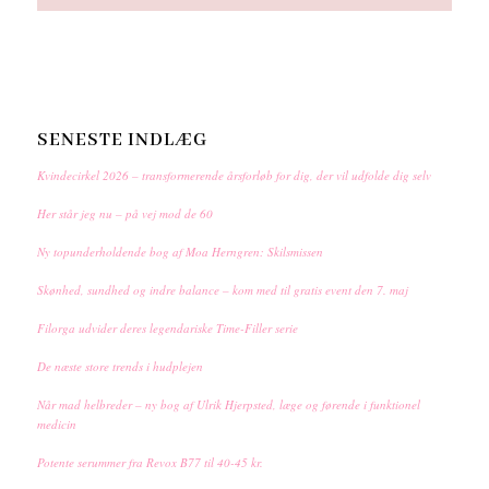
SENESTE INDLÆG
Kvindecirkel 2026 – transformerende årsforløb for dig, der vil udfolde dig selv
Her står jeg nu – på vej mod de 60
Ny topunderholdende bog af Moa Herngren: Skilsmissen
Skønhed, sundhed og indre balance – kom med til gratis event den 7. maj
Filorga udvider deres legendariske Time-Filler serie
De næste store trends i hudplejen
Når mad helbreder – ny bog af Ulrik Hjerpsted, læge og førende i funktionel
medicin
Potente serummer fra Revox B77 til 40-45 kr.