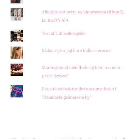
Allergitestet bryn- og vippeserum til kun 75
kr. fra IVY AÏA
Test af Lidl kaffekapsler
Sådan styler jeg flere huller i ørerne!
Marengsbund med fløde og bær - en nem
prale-dessert!
Præstelorten fortæller om opvæksten i
"Danmarks grimmeste by"