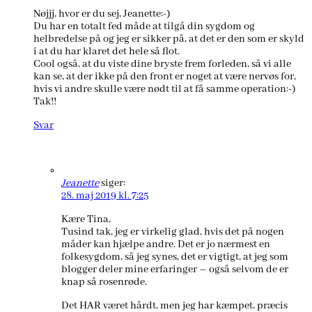
Nøjjj, hvor er du sej, Jeanette:-)
Du har en totalt fed måde at tilgå din sygdom og
helbredelse på og jeg er sikker på, at det er den som er skyld
i at du har klaret det hele så flot.
Cool også, at du viste dine bryste frem forleden, så vi alle
kan se, at der ikke på den front er noget at være nervøs for,
hvis vi andre skulle være nødt til at få samme operation:-)
Tak!!
Svar
Jeanette
siger:
28. maj 2019 kl. 7:25
Kære Tina,
Tusind tak, jeg er virkelig glad, hvis det på nogen
måder kan hjælpe andre. Det er jo nærmest en
folkesygdom, så jeg synes, det er vigtigt, at jeg som
blogger deler mine erfaringer – også selvom de er
knap så rosenrøde.
Det HAR været hårdt, men jeg har kæmpet, præcis