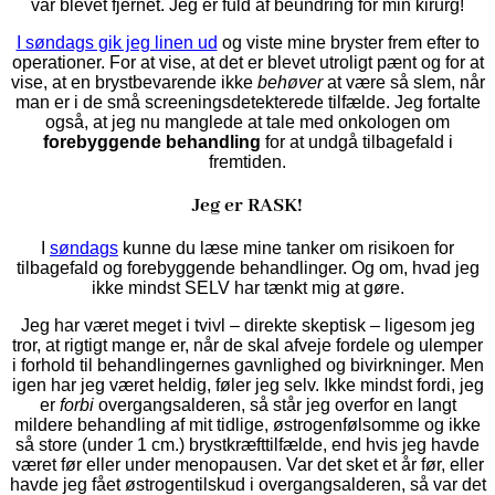
var blevet fjernet. Jeg er fuld af beundring for min kirurg!
I søndags gik jeg linen ud
og viste mine bryster frem efter to
operationer. For at vise, at det er blevet utroligt pænt og for at
vise, at en brystbevarende ikke
behøver
at være så slem, når
man er i de små screeningsdetekterede tilfælde. Jeg fortalte
også, at jeg nu manglede at tale med onkologen om
forebyggende behandling
for at undgå tilbagefald i
fremtiden.
Jeg er RASK!
I
søndags
kunne du læse mine tanker om risikoen for
tilbagefald og forebyggende behandlinger. Og om, hvad jeg
ikke mindst SELV har tænkt mig at gøre.
Jeg har været meget i tvivl – direkte skeptisk – ligesom jeg
tror, at rigtigt mange er, når de skal afveje fordele og ulemper
i forhold til behandlingernes gavnlighed og bivirkninger. Men
igen har jeg været heldig, føler jeg selv. Ikke mindst fordi, jeg
er
forbi
overgangsalderen, så står jeg overfor en langt
mildere behandling af mit tidlige, østrogenfølsomme og ikke
så store (under 1 cm.) brystkræfttilfælde, end hvis jeg havde
været før eller under menopausen. Var det sket et år før, eller
havde jeg fået østrogentilskud i overgangsalderen, så var det