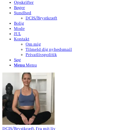
Opskrifter
Bøger
Sundhed
DCIS/Brystkræft
Bolig
Mode
JUL
Kontakt
Om mig
Tilmeld dig nyhedsmail
Privatlivspolitik
Søg
Menu
Menu
DCIS/Brystkræft
,
Fra mit liv