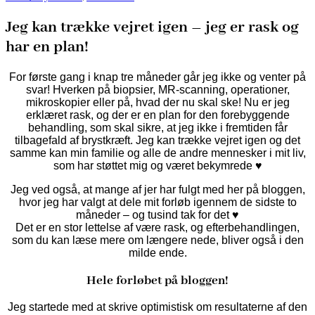
Jeg kan trække vejret igen – jeg er rask og
har en plan!
For første gang i knap tre måneder går jeg ikke og venter på
svar! Hverken på biopsier, MR-scanning, operationer,
mikroskopier eller på, hvad der nu skal ske! Nu er jeg
erklæret rask, og der er en plan for den forebyggende
behandling, som skal sikre, at jeg ikke i fremtiden får
tilbagefald af brystkræft. Jeg kan trække vejret igen og det
samme kan min familie og alle de andre mennesker i mit liv,
som har støttet mig og været bekymrede ♥
Jeg ved også, at mange af jer har fulgt med her på bloggen,
hvor jeg har valgt at dele mit forløb igennem de sidste to
måneder – og tusind tak for det ♥
Det er en stor lettelse af være rask, og efterbehandlingen,
som du kan læse mere om længere nede, bliver også i den
milde ende.
Hele forløbet på bloggen!
Jeg startede med at skrive optimistisk om resultaterne af den