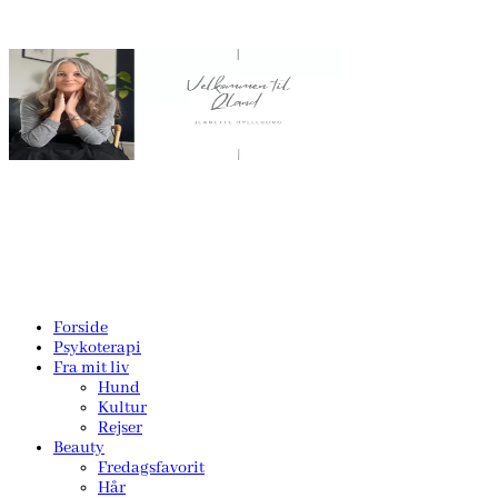
Forside
Psykoterapi
Fra mit liv
Hund
Kultur
Rejser
Beauty
Fredagsfavorit
Hår