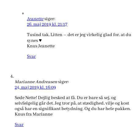
Jeanette
siger:
26. maj 2019 kl. 21:17
Tusind tak, Litten – det er jeg virkelig glad for, at du
synes ♥️
Knus Jeanette
Svar
Marianne Andreasen
siger:
24. maj 2019 kl. 16:09
Søde Nette! Dejlig besked at få. Du er bare så sej, og
selvfølgelig går det. Jeg tror på, at stædighed, vilje og kost
også har en signifikant betydning. Og du har hele pakken.
Knus fra Marianne
Svar