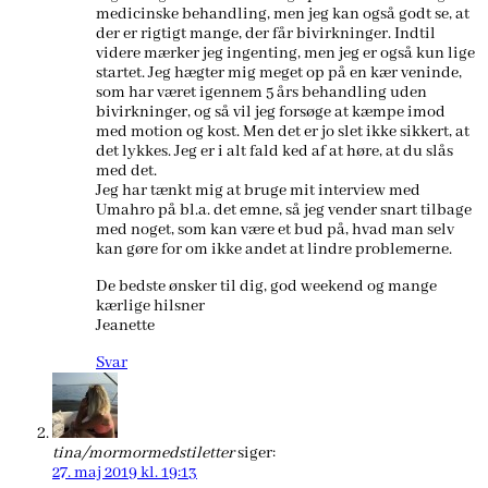
medicinske behandling, men jeg kan også godt se, at
der er rigtigt mange, der får bivirkninger. Indtil
videre mærker jeg ingenting, men jeg er også kun lige
startet. Jeg hægter mig meget op på en kær veninde,
som har været igennem 5 års behandling uden
bivirkninger, og så vil jeg forsøge at kæmpe imod
med motion og kost. Men det er jo slet ikke sikkert, at
det lykkes. Jeg er i alt fald ked af at høre, at du slås
med det.
Jeg har tænkt mig at bruge mit interview med
Umahro på bl.a. det emne, så jeg vender snart tilbage
med noget, som kan være et bud på, hvad man selv
kan gøre for om ikke andet at lindre problemerne.
De bedste ønsker til dig, god weekend og mange
kærlige hilsner
Jeanette
Svar
tina/mormormedstiletter
siger:
27. maj 2019 kl. 19:13