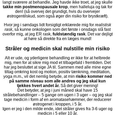
langt sværere at behandle. Jeg havde ikke troet, at jeg skulle
takke min postmenopausale krop
, men halleluja og tak for
den! (så overvej det grundigt, hvis du overvejer
østrogentilskud, som også øger din risiko for brystkræft).
Hvor jeg i søndags lidt forsigtigt erklærede mig for
realistisk
rask
, så kunne onkologen som det første i onsdags slå fast
overfor mig, at jeg ER rask,
fuldstændig rask
. Det var dejligt
at høre så direkte fra en læges mund!
Stråler og medicin skal nulstille min risiko
Alt er ude, og yderligere behandling er ikke for at helbrede
mig, men for at sikre mig mod et tilbagefald i fremtiden. Det
har jeg besluttet at sige JA til. Sammen med alle mine egne
tiltag omkring kost og motion, positiv tænkning, meditation,
yoga m.m., vil det nemlig betyde, at min
risiko kommer ned
på samme niveau som alle andres og jeg skal kun
tjekkes hvert andet år.
Så det giver mening!
Det betyder, at jeg i juni måned skal have 15
strålebehandlinger – 5 gange om ugen i 3 uger – og jeg skal
tage medicin i form af en aromatasehæmmer, der reducerer
østrogenet i kroppen, i 5 år.
Igen er jeg i den milde ende, idet stråler gives fra 3-6 uger og
medicin i 5 eller 10 år.