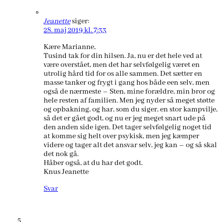
Jeanette
siger:
28. maj 2019 kl. 7:33
Kære Marianne,
Tusind tak for din hilsen. Ja, nu er det hele ved at
være overstået, men det har selvfølgelig været en
utrolig hård tid for os alle sammen. Det sætter en
masse tanker og frygt i gang hos både een selv, men
også de nærmeste – Sten, mine forældre, min bror og
hele resten af familien. Men jeg nyder så meget støtte
og opbakning, og har, som du siger, en stor kampvilje,
så det er gået godt, og nu er jeg meget snart ude på
den anden side igen. Det tager selvfølgelig noget tid
at komme sig helt over psykisk, men jeg kæmper
videre og tager alt det ansvar selv, jeg kan – og så skal
det nok gå.
Håber også, at du har det godt.
Knus Jeanette
Svar