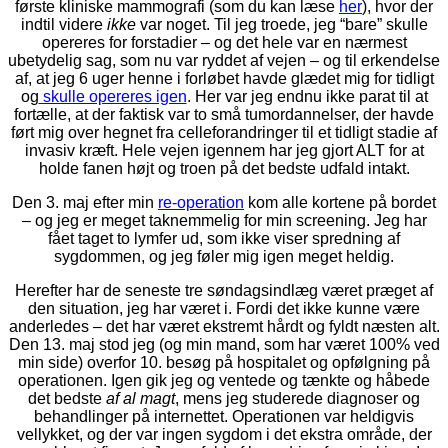
første kliniske mammografi (som du kan læse
her
), hvor der
indtil videre
ikke
var noget. Til jeg troede, jeg “bare” skulle
opereres for forstadier – og det hele var en nærmest
ubetydelig sag, som nu var ryddet af vejen – og til erkendelse
af, at jeg 6 uger henne i forløbet havde glædet mig for tidligt
og
skulle opereres igen
. Her var jeg endnu ikke parat til at
fortælle, at der faktisk var to små tumordannelser, der havde
ført mig over hegnet fra celleforandringer til et tidligt stadie af
invasiv kræft. Hele vejen igennem har jeg gjort ALT for at
holde fanen højt og troen på det bedste udfald intakt.
Den 3. maj efter min
re-operation
kom alle kortene på bordet
– og jeg er meget taknemmelig for min screening. Jeg har
fået taget to lymfer ud, som ikke viser spredning af
sygdommen, og jeg føler mig igen meget heldig.
Herefter har de seneste tre søndagsindlæg været præget af
den situation, jeg har været i. Fordi det ikke kunne være
anderledes – det har været ekstremt hårdt og fyldt næsten alt.
Den 13. maj stod jeg (og min mand, som har været 100% ved
min side) overfor 10. besøg på hospitalet og opfølgning på
operationen. Igen gik jeg og ventede og tænkte og håbede
det bedste
af al magt
, mens jeg studerede diagnoser og
behandlinger på internettet. Operationen var heldigvis
vellykket, og der var ingen sygdom i det ekstra område, der