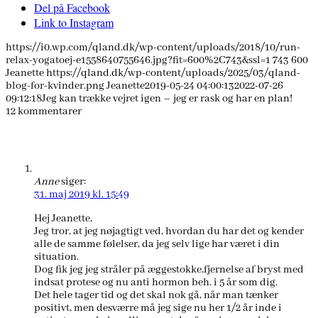
Del på Facebook
Link to Instagram
https://i0.wp.com/qland.dk/wp-content/uploads/2018/10/run-
relax-yogatoej-e1558640755646.jpg?fit=600%2C743&ssl=1
743
600
Jeanette
https://qland.dk/wp-content/uploads/2025/03/qland-
blog-for-kvinder.png
Jeanette
2019-05-24 04:00:13
2022-07-26
09:12:18
Jeg kan trække vejret igen – jeg er rask og har en plan!
12
kommentarer
Anne
siger:
31. maj 2019 kl. 15:49
Hej Jeanette,
Jeg tror, at jeg nøjagtigt ved, hvordan du har det og kender
alle de samme følelser, da jeg selv lige har været i din
situation.
Dog fik jeg jeg stråler på æggestokke,fjernelse af bryst med
indsat protese og nu anti hormon beh. i 5 år som dig.
Det hele tager tid og det skal nok gå, når man tænker
positivt, men desværre må jeg sige nu her 1/2 år inde i