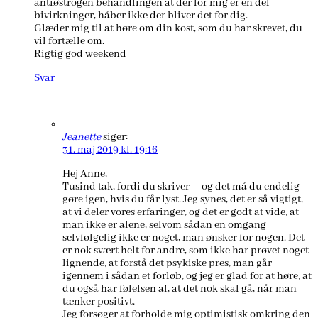
antiøstrogen behandlingen at der for mig er en del
bivirkninger, håber ikke der bliver det for dig.
Glæder mig til at høre om din kost, som du har skrevet, du
vil fortælle om.
Rigtig god weekend
Svar
Jeanette
siger:
31. maj 2019 kl. 19:16
Hej Anne,
Tusind tak, fordi du skriver – og det må du endelig
gøre igen, hvis du får lyst. Jeg synes, det er så vigtigt,
at vi deler vores erfaringer, og det er godt at vide, at
man ikke er alene, selvom sådan en omgang
selvfølgelig ikke er noget, man ønsker for nogen. Det
er nok svært helt for andre, som ikke har prøvet noget
lignende, at forstå det psykiske pres, man går
igennem i sådan et forløb, og jeg er glad for at høre, at
du også har følelsen af, at det nok skal gå, når man
tænker positivt.
Jeg forsøger at forholde mig optimistisk omkring den