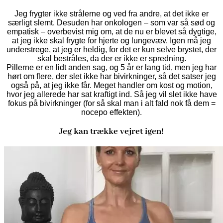
Jeg frygter ikke strålerne og ved fra andre, at det ikke er
særligt slemt. Desuden har onkologen – som var så sød og
empatisk – overbevist mig om, at de nu er blevet så dygtige,
at jeg ikke skal frygte for hjerte og lungevæv. Igen må jeg
understrege, at jeg er heldig, for det er kun selve brystet, der
skal bestråles, da der er ikke er spredning.
Pillerne er en lidt anden sag, og 5 år er lang tid, men jeg har
hørt om flere, der slet ikke har bivirkninger, så det satser jeg
også på, at jeg ikke får. Meget handler om kost og motion,
hvor jeg allerede har sat kraftigt ind. Så jeg vil slet ikke have
fokus på bivirkninger (for så skal man i alt fald nok få dem =
nocepo effekten).
Jeg kan trække vejret igen!