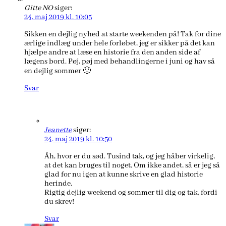
Gitte NO
siger:
24. maj 2019 kl. 10:05
Sikken en dejlig nyhed at starte weekenden på! Tak for dine
ærlige indlæg under hele forløbet, jeg er sikker på det kan
hjælpe andre at læse en historie fra den anden side af
lægens bord. Pøj, pøj med behandlingerne i juni og hav så
en dejlig sommer 🙂
Svar
Jeanette
siger:
24. maj 2019 kl. 10:50
Åh, hvor er du sød. Tusind tak, og jeg håber virkelig,
at det kan bruges til noget. Om ikke andet, så er jeg så
glad for nu igen at kunne skrive en glad historie
herinde.
Rigtig dejlig weekend og sommer til dig og tak, fordi
du skrev!
Svar