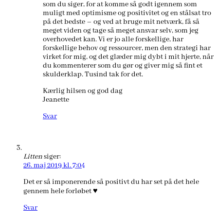
som du siger, for at komme så godt igennem som
muligt med optimisme og positivitet og en stålsat tro
på det bedste – og ved at bruge mit netværk, få så
meget viden og tage så meget ansvar selv, som jeg
overhovedet kan. Vi er jo alle forskellige, har
forskellige behov og ressourcer, men den strategi har
virket for mig, og det glæder mig dybt i mit hjerte, når
du kommenterer som du gør og giver mig så fint et
skulderklap. Tusind tak for det.
Kærlig hilsen og god dag
Jeanette
Svar
Litten
siger:
26. maj 2019 kl. 7:04
Det er så imponerende så positivt du har set på det hele
gennem hele forløbet ♥️
Svar