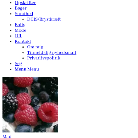
Opskrifter
Bøger
Sundhed
DCIS/Brystkræft
Bolig
Mode
JUL
Kontakt
Om mig
Tilmeld dig nyhedsmail
Privatlivspolitik
Søg
Menu
Menu
Mad