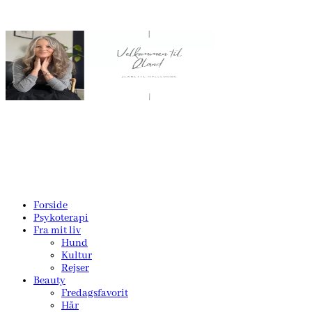
Forside
Psykoterapi
Fra mit liv
Hund
Kultur
Rejser
Beauty
Fredagsfavorit
Hår