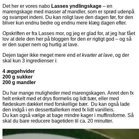
Det her er vores nabo
Lasses yndlingskage
– en
marengskage med masser af mandler, som er sprød udenpå
og svampet indeni. Du kan roligt lave den dagen før, for den
bliver kun endnu bedre og endnu mere klæg dagen efter.
Opskriften er fra Lasses mor, og jeg er glad for, at jeg har fået
lov at dele den her på bloggen for den
er
rigtigt god – og så
er den super nem og hurtig at lave.
Dejen tager ikke meget mere end
et kvarter at lave
, og der
skal kun 3 ingredienser i:
4 æggehvider
200 g sukker
200 g mandler
Du har mange muligheder med marengskagen. Anret den fx
helt enkelt med et drys flormelis og lidt bær, eller med
flødeskum dækket med forskellige bær. Du kan også lade
den indgå i en desserttallerken med fx lidt vanilleis.
Du kan også vælge at bage mindre kager i muffinsforme. Så
skal du bare reducere bagetiden til ca. 20 minutter.