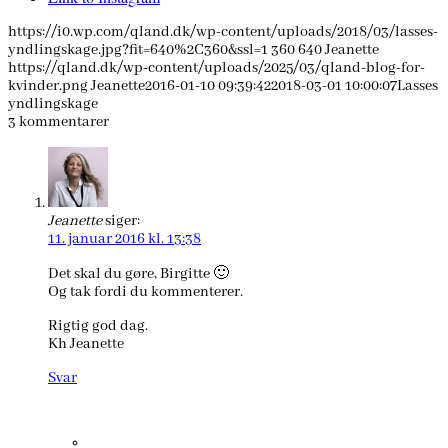
https://i0.wp.com/qland.dk/wp-content/uploads/2018/03/lasses-
yndlingskage.jpg?fit=640%2C360&ssl=1
360
640
Jeanette
https://qland.dk/wp-content/uploads/2025/03/qland-blog-for-
kvinder.png
Jeanette
2016-01-10 09:39:42
2018-03-01 10:00:07
Lasses
yndlingskage
3
kommentarer
Jeanette
siger:
11. januar 2016 kl. 13:38
Det skal du gøre, Birgitte 🙂
Og tak fordi du kommenterer.
Rigtig god dag.
Kh Jeanette
Svar