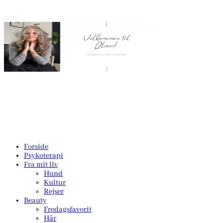
Forside
Psykoterapi
Fra mit liv
Hund
Kultur
Rejser
Beauty
Fredagsfavorit
Hår