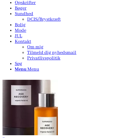
Opskrifter
Bøger
Sundhed
DCIS/Brystkræft
Bolig
Mode
JUL
Kontakt
Om mig
Tilmeld dig nyhedsmail
Privatlivspolitik
Søg
Menu
Menu