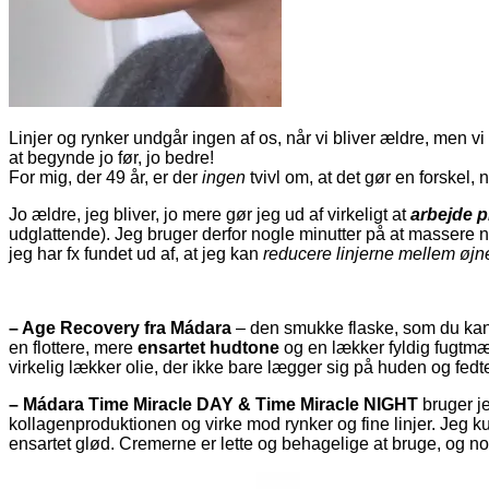
Linjer og rynker undgår ingen af os, når vi bliver ældre, men v
at begynde jo før, jo bedre!
For mig, der 49 år, er der
ingen
tvivl om, at det gør en forskel, 
Jo ældre, jeg bliver, jo mere gør jeg ud af virkeligt at
arbejde p
udglattende). Jeg bruger derfor nogle minutter på at massere no
jeg har fx fundet ud af, at jeg kan
reducere linjerne mellem øj
– Age Recovery fra Mádara
– den smukke flaske, som du kan 
en flottere, mere
ensartet hudtone
og en lækker fyldig fugtmæ
virkelig lækker olie, der ikke bare lægger sig på huden og fedte
– Mádara Time Miracle DAY & Time Miracle NIGHT
bruger je
kollagenproduktionen og virke mod rynker og fine linjer. Jeg kun
ensartet glød. Cremerne er lette og behagelige at bruge, og n