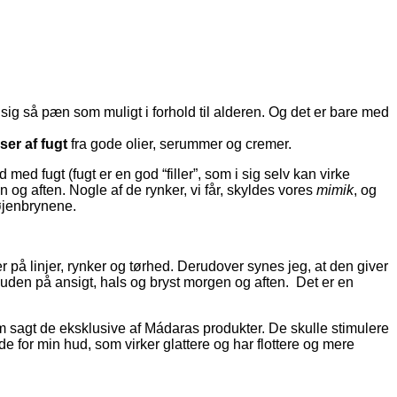
 sig så pæn som muligt i forhold til alderen. Og det er bare med
er af fugt
fra gode olier, serummer og cremer.
med fugt (fugt er en god “filler”, som i sig selv kan virke
 og aften. Nogle af de rynker, vi får, skyldes vores
mimik
, og
øjenbrynene.
på linjer, rynker og tørhed. Derudover synes jeg, at den giver
huden på ansigt, hals og bryst morgen og aften. Det er en
m sagt de eksklusive af Mádaras produkter.
De skulle stimulere
ode for min hud, som virker glattere og har flottere og mere