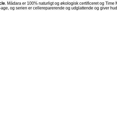
cle
. Mádara er 100% naturligt og økologisk certificeret og Time
ti-age, og serien er cellereparerende og udglattende og giver hu