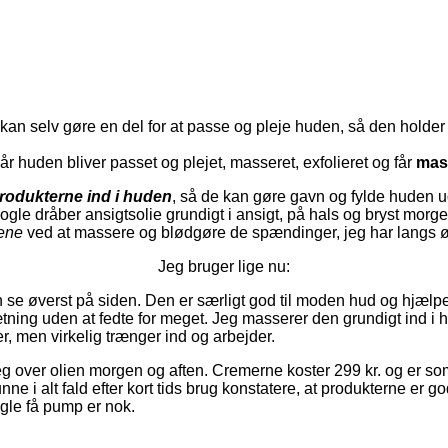
i kan selv gøre en del for at passe og pleje huden, så den holder
når huden bliver passet og plejet, masseret, exfolieret og får
mass
rodukterne ind i huden
, så de kan gøre gavn og fylde huden ud 
gle dråber ansigtsolie grundigt i ansigt, på hals og bryst morgen
nene
ved at massere og blødgøre de spændinger, jeg har langs 
Jeg bruger lige nu:
se øverst på siden. Den er særligt god til moden hud og hjælper 
tning uden at fedte for meget. Jeg masserer den grundigt ind i 
r, men virkelig trænger ind og arbejder.
g over olien morgen og aften. Cremerne koster 299 kr. og er so
ne i alt fald efter kort tids brug konstatere, at produkterne er g
ogle få pump er nok.