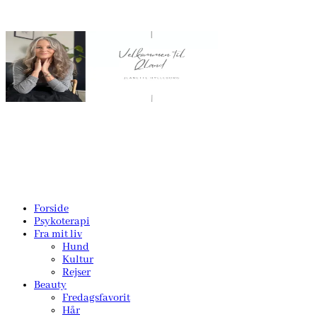
Forside
Psykoterapi
Fra mit liv
Hund
Kultur
Rejser
Beauty
Fredagsfavorit
Hår