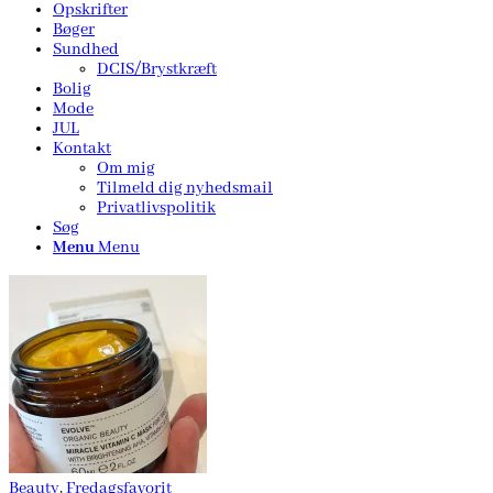
Opskrifter
Bøger
Sundhed
DCIS/Brystkræft
Bolig
Mode
JUL
Kontakt
Om mig
Tilmeld dig nyhedsmail
Privatlivspolitik
Søg
Menu
Menu
Beauty
,
Fredagsfavorit