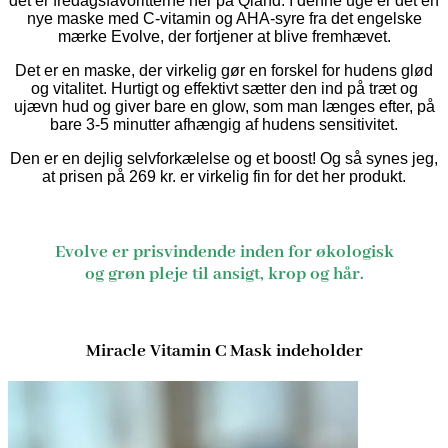
det er fredagsfavoritterne her på Qland. I denne uge er det en
nye maske med C-vitamin og AHA-syre fra det engelske
mærke Evolve, der fortjener at blive fremhævet.
Det er en maske, der virkelig gør en forskel for hudens glød
og vitalitet. Hurtigt og effektivt sætter den ind på træt og
ujævn hud og giver bare en glow, som man længes efter, på
bare 3-5 minutter afhængig af hudens sensitivitet.
Den er en dejlig selvforkælelse og et boost! Og så synes jeg,
at prisen på 269 kr. er virkelig fin for det her produkt.
Evolve er prisvindende inden for økologisk
og grøn pleje til ansigt, krop og hår.
Miracle Vitamin C Mask indeholder