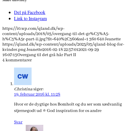
Share this entry
Del på Facebook
Link to Instagram
https://i0.wp.com/qland.dk/wp-
content/uploads/2018/03/overgang-til-det-gr%C3%A5-
h%C3%A5r-part-ii.jpg?fit=640%2C360&ssl=1
360
640
Jeanette
https://qland.dk/wp-content/uploads/2025/03/qland-blog-for-
kvinder.png
Jeanette
2016-02-18 22:37:01
2021-09-29
16:07:13
Overgang til det grå hår Part II
4
kommentarer
Christina
siger:
19. februar 2016 kl. 11:28
Hvor er de dygtige hos Bomholt og du ser som sædvanlig
stjernegodt ud ⭐️ God inspiration for os andre
Svar