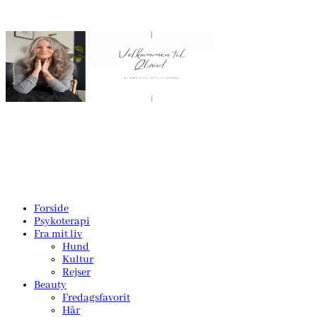
Forside
Psykoterapi
Fra mit liv
Hund
Kultur
Rejser
Beauty
Fredagsfavorit
Hår