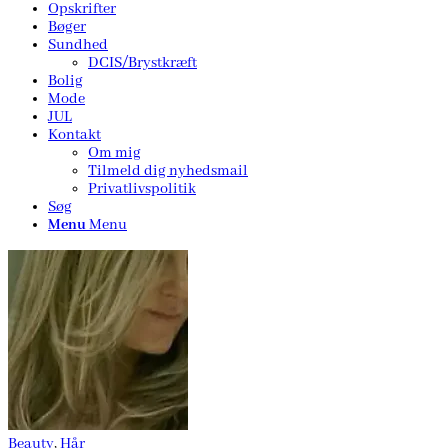
Opskrifter
Bøger
Sundhed
DCIS/Brystkræft
Bolig
Mode
JUL
Kontakt
Om mig
Tilmeld dig nyhedsmail
Privatlivspolitik
Søg
Menu
Menu
Beauty
,
Hår