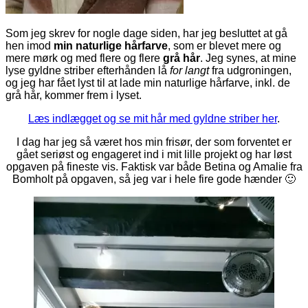
Som jeg skrev for nogle dage siden, har jeg besluttet at gå
hen imod
min naturlige hårfarve
, som er blevet mere og
mere mørk og med flere og flere
grå hår
. Jeg synes, at mine
lyse gyldne striber efterhånden lå
for langt
fra udgroningen,
og jeg har fået lyst til at lade min naturlige hårfarve, inkl. de
grå hår, kommer frem i lyset.
Læs indlægget og se mit hår med gyldne striber her
.
I dag har jeg så været hos min frisør, der som forventet er
gået seriøst og engageret ind i mit lille projekt og har løst
opgaven på fineste vis. Faktisk var både Betina og Amalie fra
Bomholt på opgaven, så jeg var i hele fire gode hænder 🙂