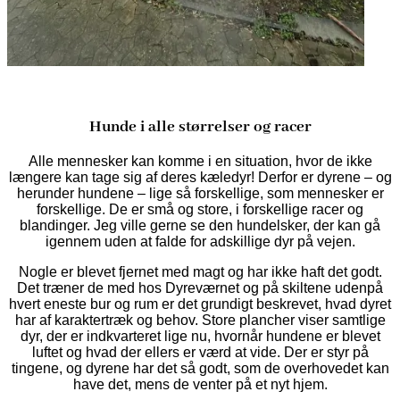
Hunde i alle størrelser og racer
Alle mennesker kan komme i en situation, hvor de ikke
længere kan tage sig af deres kæledyr! Derfor er dyrene – og
herunder hundene – lige så forskellige, som mennesker er
forskellige. De er små og store, i forskellige racer og
blandinger. Jeg ville gerne se den hundelsker, der kan gå
igennem uden at falde for adskillige dyr på vejen.
Nogle er blevet fjernet med magt og har ikke haft det godt.
Det træner de med hos Dyreværnet og på skiltene udenpå
hvert eneste bur og rum er det grundigt beskrevet, hvad dyret
har af karaktertræk og behov. Store plancher viser samtlige
dyr, der er indkvarteret lige nu, hvornår hundene er blevet
luftet og hvad der ellers er værd at vide. Der er styr på
tingene, og dyrene har det så godt, som de overhovedet kan
have det, mens de venter på et nyt hjem.