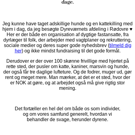
dage.
Jeg kunne have taget adskillige hunde og en kattekilling med
hjem i dag, da jeg besøgte Dyreværnets afdeling i Rødovre ♥
Her er der både en organisation af dygtige fastansatte, fra
dyrlæger til folk, der arbejder med vagtplaner og rekruttering,
sociale medier og deres super gode nyhedsbrev (
tilmeld dig
her
) og ikke mindst fundraising til det gode formål.
Derudover er der over 100 skønne frivillige med hjertet på
rette sted, der pusler om katte, kaniner, marsvin og hunde,
der også får tre daglige lufteture. Og de fodrer, muger ud, gør
rent og meget mere. Man mærker, at det er et sted, hvor der
er NOK at gøre, og at arbejdet også må give rigtig stor
mening.
Det fortæller en hel del om både os som individer,
og om vores samfund generelt, hvordan vi
behandler de svage, herunder dyrene.