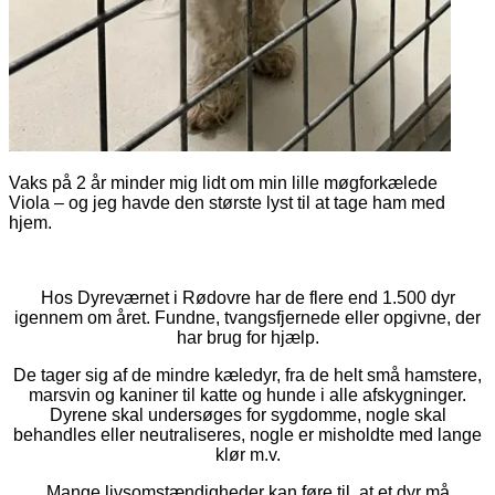
Vaks på 2 år minder mig lidt om min lille møgforkælede
Viola – og jeg havde den største lyst til at tage ham med
hjem.
Hos Dyreværnet i Rødovre har de flere end 1.500 dyr
igennem om året. Fundne, tvangsfjernede eller opgivne, der
har brug for hjælp.
De tager sig af de mindre kæledyr, fra de helt små hamstere,
marsvin og kaniner til katte og hunde i alle afskygninger.
Dyrene skal undersøges for sygdomme, nogle skal
behandles eller neutraliseres, nogle er misholdte med lange
klør m.v.
Mange livsomstændigheder kan føre til, at et dyr må