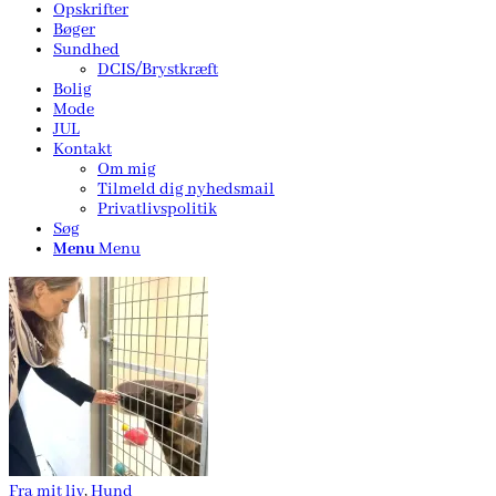
Opskrifter
Bøger
Sundhed
DCIS/Brystkræft
Bolig
Mode
JUL
Kontakt
Om mig
Tilmeld dig nyhedsmail
Privatlivspolitik
Søg
Menu
Menu
Fra mit liv
,
Hund