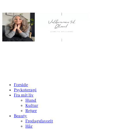
Forside
Psykoterapi
Fra mit liv
Hund
Kultur
Rejser
Beauty
Fredagsfavorit
Hår