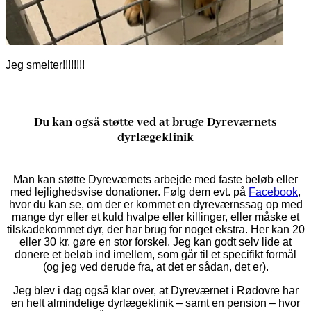
Jeg smelter!!!!!!!!
Du kan også støtte ved at bruge Dyreværnets
dyrlægeklinik
Man kan støtte Dyreværnets arbejde med faste beløb eller
med lejlighedsvise donationer. Følg dem evt. på
Facebook
,
hvor du kan se, om der er kommet en dyreværnssag op med
mange dyr eller et kuld hvalpe eller killinger, eller måske et
tilskadekommet dyr, der har brug for noget ekstra. Her kan 20
eller 30 kr. gøre en stor forskel. Jeg kan godt selv lide at
donere et beløb ind imellem, som går til et specifikt formål
(og jeg ved derude fra, at det er sådan, det er).
Jeg blev i dag også klar over, at Dyreværnet i Rødovre har
en helt almindelige dyrlægeklinik – samt en pension – hvor