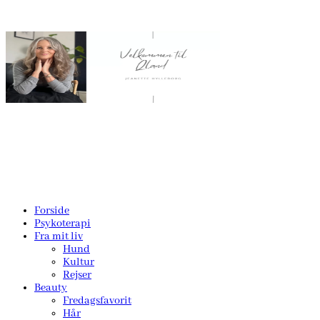
Forside
Psykoterapi
Fra mit liv
Hund
Kultur
Rejser
Beauty
Fredagsfavorit
Hår