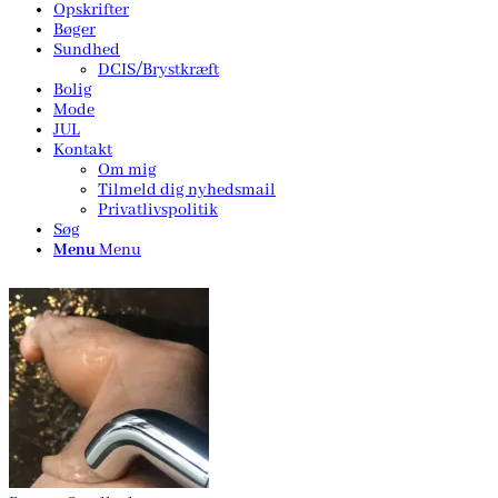
Opskrifter
Bøger
Sundhed
DCIS/Brystkræft
Bolig
Mode
JUL
Kontakt
Om mig
Tilmeld dig nyhedsmail
Privatlivspolitik
Søg
Menu
Menu