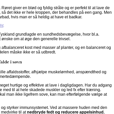
. Røret giver en blød og fyldig stråle og er perfekt til at lave de
 så det ikke er hele kroppen, der behandles på een gang. Men
rbad, hvis man er så heldig at have et badkar.
ht
.
i Tyskland grundlagde en sundhedsbevægelse, hvor bl.a.
 ønske om at øge den generelle trivsel.
og afbalanceret kost med masser af planter, og en balanceret og
-delen måske ikke er så udbredt.
alde i søvn
kille affaldsstoffer, afhjælpe muskelømhed, anspændthed og
ke smertedæmpende.
meget hurtige og effektive at lave i dagligdagen. Har du adgang
 med til at hele skadede muskler og led fx efter træning.
skal man ikke ligefrem sove, kan man efterfølgende vælge at
en og styrker immunsystemet. Ved at massere huden med den
 medvirke til at
nedbryde fedt og reducere appelsinhud.