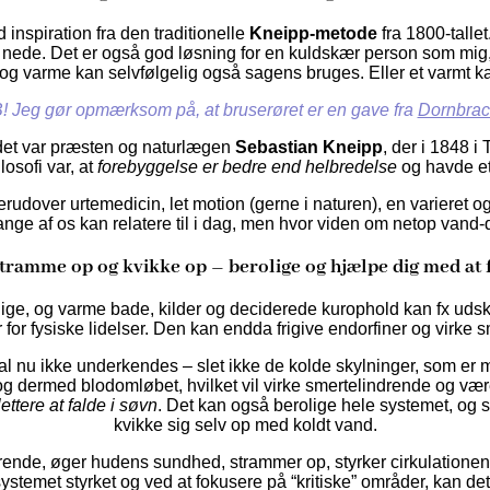
inspiration fra den traditionelle
Kneipp-metode
fra 1800-tallet
nede. Det er også god løsning for en kuldskær person som mig,
og varme kan selvfølgelig også sagens bruges. Eller et varmt ka
! Jeg gør opmærksom på, at bruserøret er en gave fra
Dornbrac
 det var præsten og naturlægen
Sebastian Kneipp
, der i 1848 
losofi var, at
forebyggelse er bedre end helbredelse
og havde et
derudover
urtemedicin, let motion (gerne i naturen), en varieret 
mange af os kan relatere til i dag, men hvor viden om netop vand
tramme op og kvikke op – berolige og hjælpe dig med at f
lige, og varme bade, kilder og deciderede kurophold kan fx uds
r for fysiske lidelser. Den kan endda frigive endorfiner og vir
kal nu ikke underkendes – slet ikke de kolde skylninger, som er 
 og dermed blodomløbet, hvilket vil virke smertelindrende og være
lettere at falde i søvn
. Det kan også berolige hele systemet, og 
kvikke sig selv op med koldt vand.
erende,
øger hudens sundhed, strammer op, styrker cirkulation
ystemet styrket og ved at fokusere på “kritiske” områder, kan det