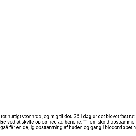
ret hurtigt vænnrde jeg mig til det. Så i dag er det blevet fast rut
lse
ved at skylle op og ned ad benene. Til en iskold opstrammend
gså får en dejlig opstramning af huden og gang i blodomløbet m