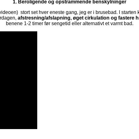
1. Beroligende og opstrammende benskylninger
deoen) stort set hver eneste gang, jeg er i brusebad. I starten 
erdagen,
afstresning/afslapning, øget cirkulation og fastere 
benene 1-2 timer før sengetid eller alternativt et varmt bad.