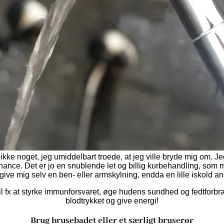
t ikke noget, jeg umiddelbart troede, at jeg ville bryde mig om. J
n chance. Det er jo en snublende let og billig kurbehandling, s
t give mig selv en ben- eller armskylning, endda en lille iskold a
l fx at styrke immunforsvaret,
øge hudens sundhed og fedtforbræ
blodtrykket og give energi!
Brug brusebadet eller et særligt bruserør