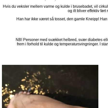
Hvis du veksler mellem varme og kulde i brusebadet, vil cirku
og ilt bliver effektiv før
Han har ikke været så tosset, den gamle Kneipp!
Han 
NB! Personer med svækket helbred, svær diabetes eller h
frem i forhold til kulde og temperatursvingninger. I st