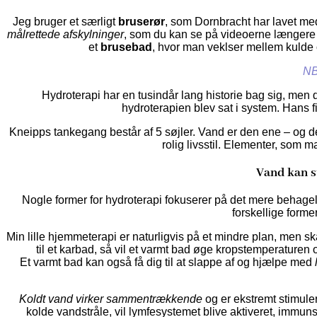
Jeg bruger et særligt
bruserør
, som Dornbracht har lavet med 
målrettede afskylninger
, som du kan se på videoerne længere 
et
brusebad
, hvor man veklser mellem kulde 
NB
Hydroterapi har en tusindår lang historie bag sig, men
hydroterapien blev sat i system. Hans fi
Kneipps tankegang består af
5 søjler. Vand er den ene – og 
rolig livsstil. Elementer, som 
Vand kan s
Nogle former for hydroterapi fokuserer på det mere behage
forskellige forme
Min lille hjemmeterapi er naturligvis på et mindre plan, men s
til et karbad, så vil et varmt bad øge kropstemperaturen
Et varmt bad kan også få dig til at slappe af og hjælpe med
Koldt vand virker sammentrækkende
og er ekstremt stimul
kolde vandstråle, vil lymfesystemet blive aktiveret, immuns