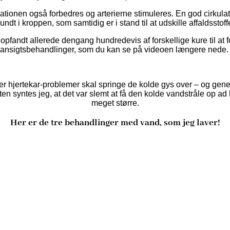
lationen også forbedres og arterierne stimuleres. En god cirkul
t rundt i kroppen, som samtidig er i stand til at udskille affaldsstoff
opfandt allerede dengang hundredevis af forskellige kure til at
f
ansigtsbehandlinger, som du kan se på videoen længere nede
jertekar-problemer skal springe de kolde gys over – og generelt er
arten syntes jeg, at det var slemt at få den kolde vandstråle op ad
meget større.
Her er de tre behandlinger med vand, som jeg laver!