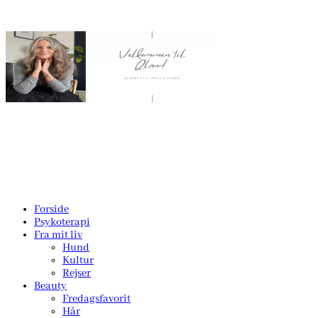
Forside
Psykoterapi
Fra mit liv
Hund
Kultur
Rejser
Beauty
Fredagsfavorit
Hår