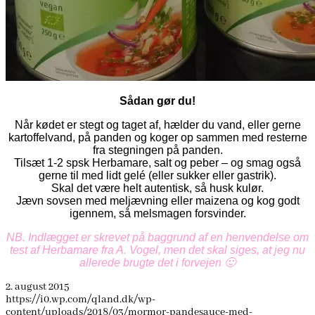
Sådan gør du!
Når kødet er stegt og taget af, hælder du vand, eller gerne
kartoffelvand, på panden og koger op sammen med resterne
fra stegningen på panden.
Tilsæt 1-2 spsk Herbamare, salt og peber – og smag også
gerne til med lidt gelé (eller sukker eller gastrik).
Skal det være helt autentisk, så husk kulør.
Jævn sovsen med meljævning eller maizena og kog godt
igennem, så melsmagen
forsvinder.
NB. Indlægget er skrevet på baggrund af en henvendelse om
test af Herbamare fra A. Vogel, men det skal siges, at jeg nu
allerede brugte det i forvejen 🙂
2. august 2015
https://i0.wp.com/qland.dk/wp-
content/uploads/2018/03/mormor-pandesauce-med-