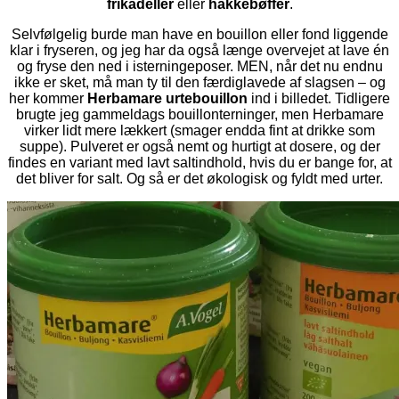
frikadeller
eller
hakkebøffer
.
Selvfølgelig burde man have en bouillon eller fond liggende
klar i fryseren, og jeg har da også længe overvejet at lave én
og fryse den ned i isterningeposer. MEN, når det nu endnu
ikke er sket, må man ty til den færdiglavede af slagsen – og
her kommer
Herbamare urtebouillon
ind i billedet. Tidligere
brugte jeg gammeldags bouillonterninger, men Herbamare
virker lidt mere lækkert (smager endda fint at drikke som
suppe). Pulveret er også nemt og hurtigt at dosere, og der
findes en variant med lavt saltindhold, hvis du er bange for, at
det bliver for salt. Og så er det økologisk og fyldt med urter.