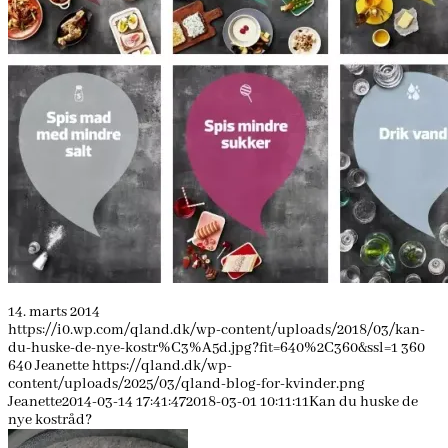
14. marts 2014
https://i0.wp.com/qland.dk/wp-content/uploads/2018/03/kan-
du-huske-de-nye-kostr%C3%A5d.jpg?fit=640%2C360&ssl=1
360
640
Jeanette
https://qland.dk/wp-
content/uploads/2025/03/qland-blog-for-kvinder.png
Jeanette
2014-03-14 17:41:47
2018-03-01 10:11:11
Kan du huske de
nye kostråd?