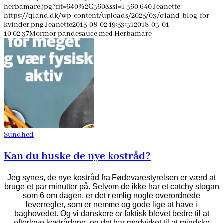
herbamare.jpg?fit=640%2C360&ssl=1
360
640
Jeanette
https://qland.dk/wp-content/uploads/2025/03/qland-blog-for-
kvinder.png
Jeanette
2015-08-02 19:53:31
2018-03-01
10:02:37
Mormor pandesauce med Herbamare
Sundhed
Kan du huske de nye kostråd?
Jeg synes, de nye kostråd fra Fødevarestyrelsen er værd at
bruge et par minutter på. Selvom de ikke har et catchy slogan
som 6 om dagen, er det nemlig nogle overordnede
leverregler, som er nemme og gode lige at have i
baghovedet. Og vi danskere
er
faktisk blevet bedre til at
efterleve kostrådene, og det har medvirket til at mindske