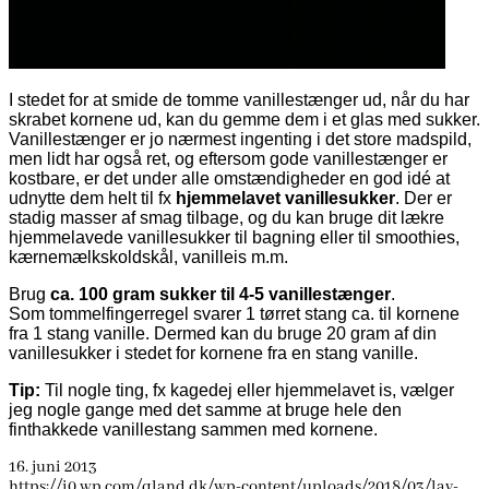
I stedet for at smide de tomme vanillestænger ud, når du har
skrabet kornene ud, kan du gemme dem i et glas med sukker.
Vanillestænger er jo nærmest ingenting i det store madspild,
men lidt har også ret, og eftersom gode vanillestænger er
kostbare, er det under alle omstændigheder en god idé at
udnytte dem helt til fx
hjemmelavet vanillesukker
. Der er
stadig masser af smag tilbage, og du kan bruge dit lækre
hjemmelavede vanillesukker til bagning eller til smoothies,
kærnemælkskoldskål, vanilleis m.m.
Brug
ca. 100 gram sukker til 4-5 vanillestænger
.
Som tommelfingerregel svarer 1 tørret stang ca. til kornene
fra 1 stang vanille. Dermed kan du bruge 20 gram af din
vanillesukker i stedet for kornene fra en stang vanille.
Tip:
Til nogle ting, fx kagedej eller hjemmelavet is, vælger
jeg nogle gange med det samme at bruge hele den
finthakkede vanillestang sammen med kornene.
16. juni 2013
https://i0.wp.com/qland.dk/wp-content/uploads/2018/03/lav-