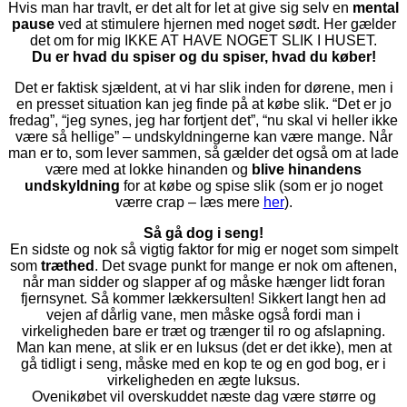
Hvis man har travlt, er det alt for let at give sig selv en
mental
pause
ved at stimulere hjernen med noget sødt. Her gælder
det om for mig IKKE AT HAVE NOGET SLIK I HUSET.
Du er hvad du spiser og du spiser, hvad du køber!
Det er faktisk sjældent, at vi har slik inden for dørene, men i
en presset situation kan jeg finde på at købe slik. “Det er jo
fredag”, “jeg synes, jeg har fortjent det”, “nu skal vi heller ikke
være så hellige” – undskyldningerne kan være mange. Når
man er to, som lever sammen, så gælder det også om at lade
være med at lokke hinanden og
blive hinandens
undskyldning
for at købe og spise slik (som er jo noget
værre crap – læs mere
her
).
Så gå dog i seng!
En sidste og nok så vigtig faktor for mig er noget som simpelt
som
træthed
. Det svage punkt for mange er nok om aftenen,
når man sidder og slapper af og måske hænger lidt foran
fjernsynet. Så kommer lækkersulten! Sikkert langt hen ad
vejen af dårlig vane, men måske også fordi man i
virkeligheden bare er træt og trænger til ro og afslapning.
Man kan mene, at slik er en luksus (det er det ikke), men at
gå tidligt i seng, måske med en kop te og en god bog, er i
virkeligheden en ægte luksus.
Ovenikøbet vil overskuddet næste dag være større og