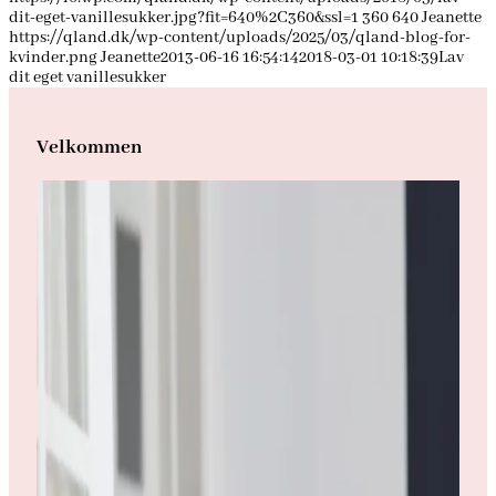
dit-eget-vanillesukker.jpg?fit=640%2C360&ssl=1
360
640
Jeanette
https://qland.dk/wp-content/uploads/2025/03/qland-blog-for-
kvinder.png
Jeanette
2013-06-16 16:54:14
2018-03-01 10:18:39
Lav
dit eget vanillesukker
Velkommen