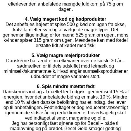
efterlever den anbefalede mængde fuldkorn på 75 g om
dagen.
4. Vælg magert kød og kødprodukter
Det anbefales højest at spise 500 g kød om ugen fra okse,
kalv, lam eller svin og at vælge de magre typer. Det
gennemsnitlige indtag er for mænd 525 gram om ugen, mens
kvinder spiser 315 gram om ugen. Mændene kan med fordel
erstatte lidt af kødet med fisk.
5. Vælg magre mejeriprodukter
Danskerne har ændret mælkevaner over de sidste 30 år –
sødmælken er til dels udskiftet med letmælk og
minimælk/skummetmælk. Hvad angår surmælksprodukter er
udbuddet af magre varianter stort.
6. Spis mindre mættet fedt
Danskernes indtag af mættet fedt udgør i gennemsnit 15 % af
energien, hvor det anbefalede bidrag er maks. 10 %. Mindre
end 10 % af den danske befolkning har et indtag, der lever
op til anbefalingen. Fedtindtaget er dog reduceret væsentligt
igennem de sidste år, og reduktionen er hovedsagelig sket
ved indtaget af smør, margarine og olie.
Jeg har personligt fået øjnene op for Becel – både til
madlavning og på brødet. Becel Gold smager godt og