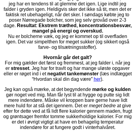
jeg har en tendens til at glemme det igen. Lige indtil jeg
falder i gryden igen. Heldigvis sker det ikke så tit, men det er
faktisk ret ubehageligt, når det sker. I søndags købte jeg to
poser Nørregade bolcher, som jeg selv grovåd over 2-3
dage.
Resultat: Ekstrem træthed, koncentrationsbesvær,
mangel på energi og overskud.
Nu er bolcherne væk, og jeg er kommet op til overfladen
igen. Det var simpelthen for meget sukker (og sikkert også
farve- og tilsætningsstoffer).
Hvornår går det galt?
For mig gælder det først og fremmest, at jeg falder i, når jeg
er
stresset
. Jeg har for travlt og har mange uløste opgaver
eller er røget ind i et
negativt tankemønster
(læs indlægget
“Hvordan skal din dag være”
her
).
Jeg kan også mærke, at det begyndende
mørke og kulden
gør noget ved mig. Man får lyst til at hygge og putte sig lidt
mere indendøre. Måske vil kroppen bare gerne have lidt
mere huld for at stå det igennem. Det er
meget bedre
at give
efter for dette ved at få lidt flere kalorier gennem maden, frugt
og grøntsager fremfor tomme sukkerholdige kalorier. For mig
er det i øvrigt vigtigt at have en behagelig temperatur
indendøre for at fungere godt i vinterhalvåret.