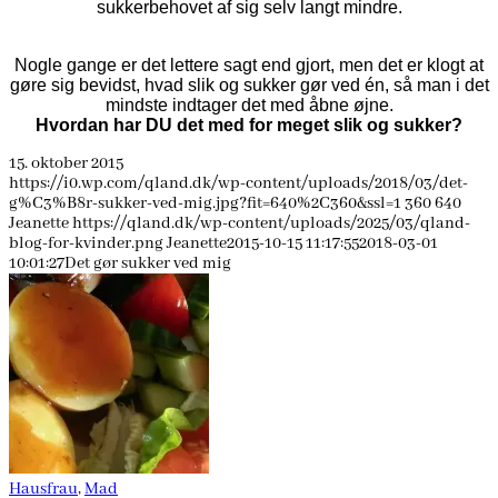
sukkerbehovet af sig selv langt mindre.
Nogle gange er det lettere sagt end gjort, men det er klogt at
gøre sig bevidst, hvad slik og sukker gør ved én, så man i det
mindste indtager det med åbne øjne.
Hvordan har DU det med for meget slik og sukker?
15. oktober 2015
https://i0.wp.com/qland.dk/wp-content/uploads/2018/03/det-
g%C3%B8r-sukker-ved-mig.jpg?fit=640%2C360&ssl=1
360
640
Jeanette
https://qland.dk/wp-content/uploads/2025/03/qland-
blog-for-kvinder.png
Jeanette
2015-10-15 11:17:55
2018-03-01
10:01:27
Det gør sukker ved mig
Hausfrau
,
Mad