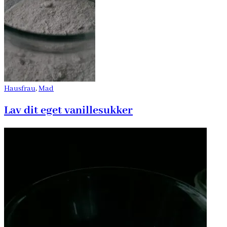
Hausfrau
,
Mad
Lav dit eget vanillesukker