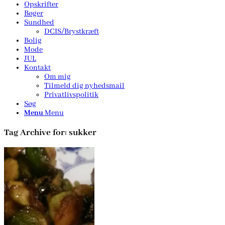
Opskrifter
Bøger
Sundhed
DCIS/Brystkræft
Bolig
Mode
JUL
Kontakt
Om mig
Tilmeld dig nyhedsmail
Privatlivspolitik
Søg
Menu
Menu
Tag Archive for:
sukker