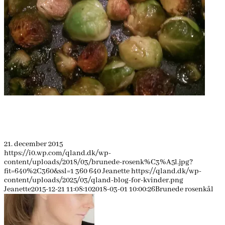
21. december 2015
https://i0.wp.com/qland.dk/wp-
content/uploads/2018/03/brunede-rosenk%C3%A5l.jpg?
fit=640%2C360&ssl=1
360
640
Jeanette
https://qland.dk/wp-
content/uploads/2025/03/qland-blog-for-kvinder.png
Jeanette
2015-12-21 11:08:10
2018-03-01 10:00:26
Brunede rosenkål