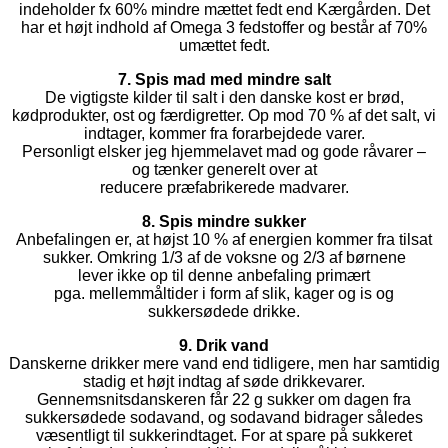
indeholder fx 60% mindre mættet fedt end Kærgården. Det
har et højt indhold af Omega 3 fedstoffer og består af 70%
umættet fedt.
7. Spis mad med mindre salt
De vigtigste kilder til salt i den danske kost er brød,
kødprodukter, ost og færdigretter. Op mod 70 % af det salt, vi
indtager, kommer fra forarbejdede varer.
Personligt elsker jeg hjemmelavet mad og gode råvarer –
og tænker generelt over at
reducere præfabrikerede madvarer.
8. Spis mindre sukker
Anbefalingen er, at højst 10 % af energien kommer fra tilsat
sukker. Omkring 1/3 af de voksne og 2/3 af børnene
lever ikke op til denne anbefaling primært
pga. mellemmåltider i form af slik, kager og is og
sukkersødede drikke.
9. Drik vand
Danskerne drikker mere vand end tidligere, men har samtidig
stadig et højt indtag af søde drikkevarer.
Gennemsnitsdanskeren får 22 g sukker om dagen fra
sukkersødede sodavand, og sodavand bidrager således
væsentligt til sukkerindtaget. For at spare på sukkeret