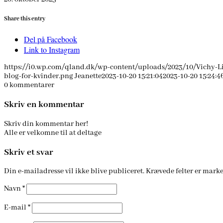
Share this entry
Del på Facebook
Link to Instagram
https://i0.wp.com/qland.dk/wp-content/uploads/2023/10/Vichy-Lif
blog-for-kvinder.png
Jeanette
2023-10-20 15:21:04
2023-10-20 15:24:4
0
kommentarer
Skriv en kommentar
Skriv din kommentar her!
Alle er velkomne til at deltage
Skriv et svar
Din e-mailadresse vil ikke blive publiceret.
Krævede felter er mark
Navn
*
E-mail
*