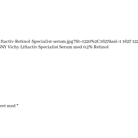
tactiv-Retinol-Specialist-serum.jpg?fit=1220%2C1627&ssl=1
1627
12
6
NY Vichy Liftactiv Specialist Serum med 0,2% Retinol
eret med
*