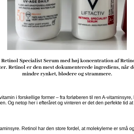
iv Retinol Specialist Serum med høj koncentration af Ret
tter. Retinol er den mest dokumenterede ingrediens, når 
mindre rynket, blødere og strammere.
vitamin i forskellige former – fra forløberen til ren A-vitaminsyre
. Og netop her i efteråret og vinteren er det den perfekte tid at 
itaminsyre. Retinol har den store fordel, at molekylerne er små 