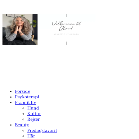
Forside
Psykoterapi
Fra mit liv
Hund
Kultur
Rejser
Beauty
Fredagsfavorit
Hår