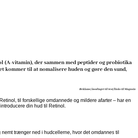
inol (A-vitamin), der sammen med peptider og probiotika
det kommer til at nomalisere huden og gøre den sund,
Reklame/modtaget til test/links til Magasin
, Retinol, til forskellige omdannede og mildere afarter – har en
introducere din hud til Retinol.
og nemt trænger ned i hudcellerne, hvor det
omdannes
til