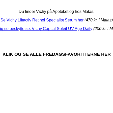
Du finder Vichy på Apoteket og hos Matas.
Se Vichy Liftactiv Retinol Specialist Serum her
(470 kr. i Matas)
ig solbeskyttelse: Vichy Captial Soleil UV Age Daily
(200 kr. i 
KLIK OG SE ALLE FREDAGSFAVORITTERNE HER