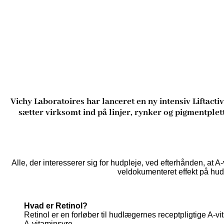
Vichy Laboratoires har lanceret en ny intensiv Liftact
sætter virksomt ind på linjer, rynker og pigmentple
Alle, der interesserer sig for hudpleje, ved efterhånden, at A-
veldokumenteret effekt på huden
Hvad er Retinol?
Retinol er en forløber til hudlægernes receptpligtige A-v
A-vitaminsyre.