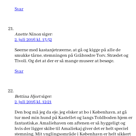
Svar
Anette Ninon
siger:
2. juli 2016 kl. 13:52
Søerne med kastanjetræerne, at gå og kigge på alle de
smukke tårne, stemningen på Gråbrødre Torv, Strædet og
Tivoli. Og det at der er så mange museer at besøge.
Svar
Bettina Hjort
siger:
2. juli 2016 kl. 12:21
Den bog må jeg da eje, jeg elsker at bo i København, at gå
tur med min hund på Kastellet og langs Toldboden hjem er
fantastisk,ø. Amaliehaven om aftenen er så hyggeligt og
hvis der ligger skibe til Amaliekaj giver det er helt speciel
stemning, Mit ynglingsområde i København er helt sikkert