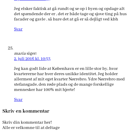
Jeg elsker faktisk at gå rundt og se op i byen og opdage alt
det spændende der er , det er både tage og sjove ting på hus
facader og gavle . så bare det at gå er så dejligt ved kbh
Svar
maria
siger:
2. juli 2016 kl. 10:33
Jeg kan godt lide at København er en lille stor by, hvor
kvartererne har hver deres unikke identitet. Jeg holder
allermest af mit eget kvarter Nørrebro. Ydre Nørrebro med
stefansgade, den røde plads og de mange forskellige
mennesker har 100% mit hjerte!
Svar
Skriv en kommentar
Skriv din kommentar her!
Alle er velkomne til at deltage