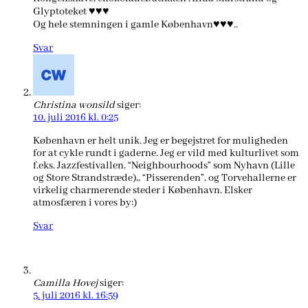
Glyptoteket ♥♥♥
Og hele stemningen i gamle København♥♥♥..
Svar
Christina wonsild
siger:
10. juli 2016 kl. 0:25
København er helt unik. Jeg er begejstret for muligheden
for at cykle rundt i gaderne. Jeg er vild med kulturlivet som
f.eks. Jazzfestivallen. “Neighbourhoods” som Nyhavn (Lille
og Store Strandstræde),, “Pisserenden”, og Torvehallerne er
virkelig charmerende steder i København. Elsker
atmosfæren i vores by:)
Svar
Camilla Hovej
siger:
5. juli 2016 kl. 16:59