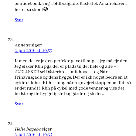
området omkring Toldbodgade, Kastellet, Amaliehaven,
her er så skønt😃
Svar
Annette
siger:
2. juli 2016 kl. 10:53
Jamen det er jo den perfekte gave til mig – jeg må eje den.
Jeg elsker Kbh pga der er plads til det hele og alle –
ÆÆLLSKER self Østerbro – mit hood – og Ndr
Frihavnsgade og dens hygge. Der er ikk noget bedre en at
cykle el løbe i Kbh – idag når regnvejret stopper om lidt så
er det rundt i Kbh på cykel med gode venner og vise det
bedste og de hyggeligste baggårde og steder..
Svar
Helle bøgebo
siger:
2. juli 2016 kl. 10:34