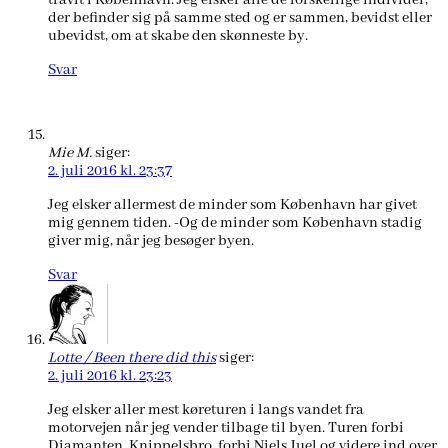
travlt i København. Jeg elsker alle de forskellige individer,
der befinder sig på samme sted og er sammen, bevidst eller
ubevidst, om at skabe den skønneste by.
Svar
Mie M.
siger:
2. juli 2016 kl. 23:37
Jeg elsker allermest de minder som København har givet
mig gennem tiden. -Og de minder som København stadig
giver mig, når jeg besøger byen.
Svar
Lotte / Been there did this
siger:
2. juli 2016 kl. 23:23
Jeg elsker aller mest køreturen i langs vandet fra
motorvejen når jeg vender tilbage til byen. Turen forbi
Diamanten, Knippelsbro, forbi Niels Juel og videre ind over