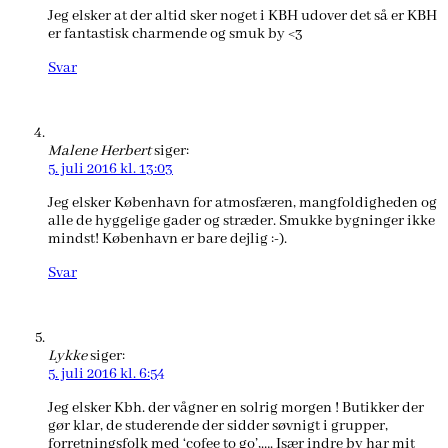
Jeg elsker at der altid sker noget i KBH udover det så er KBH
er fantastisk charmende og smuk by <3
Svar
Malene Herbert
siger:
5. juli 2016 kl. 13:03
Jeg elsker København for atmosfæren, mangfoldigheden og
alle de hyggelige gader og stræder. Smukke bygninger ikke
mindst! København er bare dejlig :-).
Svar
Lykke
siger:
5. juli 2016 kl. 6:54
Jeg elsker Kbh. der vågner en solrig morgen ! Butikker der
gør klar, de studerende der sidder søvnigt i grupper,
forretningsfolk med ‘cofee to go’,…. Især indre by har mit