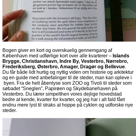
Bogen giver en kort og overskuelig gennemgang af
København med udførlige kort over alle kvarterer –
Islands
Brygge, Christianshavn, Indre By, Vesterbro, Nørrebro,
Frederiksberg, Østerbro, Amager, Dragør og Bellevue
.
Du får både lidt hurtig og nyttig viden om historie og arkitektur
og en guide med anbefalinger til de steder, man kan opleve i
byen. Fra de helt åbenlyse som ZOO og Tivoli til steder som
søbadet “Sneglen”, Papirøen og Skydebanehaven på
Vesterbro. Du lærer simpelthen vores dejlige hovedstad
bedre at kende, kvarter for kvarter, og jeg har i alt fald fået
endnu mere lyst til straks at hoppe på cyklen og udforske nye
steder.