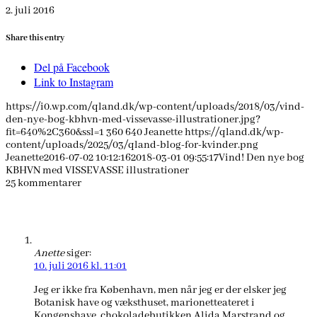
2. juli 2016
Share this entry
Del på Facebook
Link to Instagram
https://i0.wp.com/qland.dk/wp-content/uploads/2018/03/vind-
den-nye-bog-kbhvn-med-vissevasse-illustrationer.jpg?
fit=640%2C360&ssl=1
360
640
Jeanette
https://qland.dk/wp-
content/uploads/2025/03/qland-blog-for-kvinder.png
Jeanette
2016-07-02 10:12:16
2018-03-01 09:55:17
Vind! Den nye bog
KBHVN med VISSEVASSE illustrationer
25
kommentarer
Anette
siger:
10. juli 2016 kl. 11:01
Jeg er ikke fra København, men når jeg er der elsker jeg
Botanisk have og væksthuset, marionetteateret i
Kongenshave, chokoladebutikken Alida Marstrand og