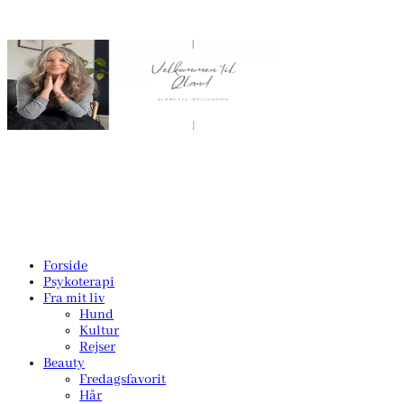
Forside
Psykoterapi
Fra mit liv
Hund
Kultur
Rejser
Beauty
Fredagsfavorit
Hår