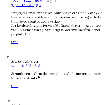
Cecilie Amalie Brevadt
siger:
3. juli 2016 kl. 17:40
Det jeg elsker allermest ved København er at man kan cykle
fra den ene ende af byen til den anden på omkring en halv
time. Hvor skønt er det ikke lige!
Jeg krydser fingrene for en af de fine plakater – jeg bor selv
ved Christiashavn og har udsigt til det smukke tårn, der er
på plakaten.
Svar
Marlene Høj
siger:
3. juli 2016 kl. 16:56
Stemningen – Og at det er muligt at finde næsten alt inden
for kort afstand 🙂
Svar