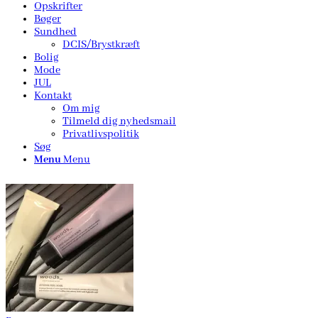
Opskrifter
Bøger
Sundhed
DCIS/Brystkræft
Bolig
Mode
JUL
Kontakt
Om mig
Tilmeld dig nyhedsmail
Privatlivspolitik
Søg
Menu
Menu