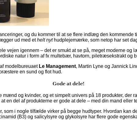
lanceringer, og du kommer til at se flere indlæg den kommende
lægger ud med et
helt nyt
hudplejemærke, som netop har set dag
le vejen igennem – det er smukt at se på, meget moderne og læk
rdiske natur i form af fx multebær, havtorn, piletræsekstrakt og 
e af modelbureuaet
Le Management
, Martin Lyne og Jannick Lin
præstere en sund og flot hud.
Gode at dele!
mænd og kvinder, og et simpelt univers på 18 produkter, der ra
, at en del af produkterne er gode at dele – med din mand eller 
ser, som i nogle tilfælde virker på begge hudtyper. Hvordan kan
inamid (B3) og salicylsyre og glykolsyre har flere gode egensk