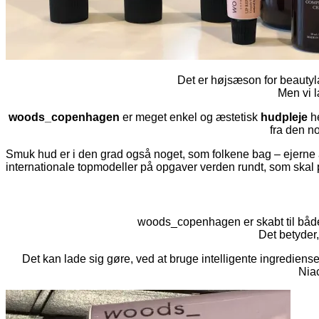
Det er højsæson for beauty
Men vi 
woods_copenhagen
er meget enkel og æstetisk
hudpleje
he
fra den no
Smuk hud er i den grad også noget, som folkene bag – ejern
internationale topmodeller på opgaver verden rundt, som skal 
woods_copenhagen er skabt til både 
Det betyder
Det kan lade sig gøre, ved at bruge intelligente ingredien
Niac