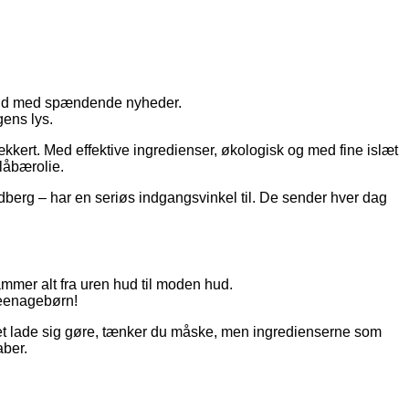
 tid med spændende nyheder.
ens lys.
kert. Med effektive ingredienser, økologisk og med fine islæt
blåbærolie.
dberg – har en seriøs indgangsvinkel til. De sender hver dag
mmer alt fra uren hud til moden hud.
teenagebørn!
 det lade sig gøre, tænker du måske, men ingredienserne som
aber.