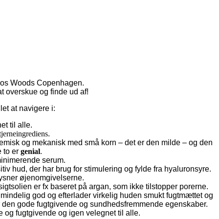
t hos Woods Copenhagen.
at overskue og finde ud af!
et at navigere i:
 til alle.
tjerneingrediens
.
e kemisk og mekanisk med små korn – det er den milde – og den
 to er
genial
.
eminimerende serum.
iv hud, der har brug for stimulering og fylde fra hyaluronsyre.
 lysner øjenomgivelserne.
sigtsolien er fx baseret på argan, som ikke tilstopper porerne.
ndelig god og efterlader virkelig huden smukt fugtmættet og
en for den gode fugtgivende og sundhedsfremmende egenskaber.
 og fugtgivende og igen velegnet til alle.