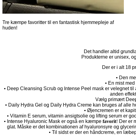
Tre kæmpe favoritter til en fantastisk hjemmepleje af
huden!
Det handler altid grun
Produkterne er unisex, og 
Der er i alt 18 
• Den meg
• En mist med 
• Deep Cleansing Scrub og Intense Peel mask er velegnet til 
anden effek
Vælg primært Deep 
• Daily Hydra Gel og Daily Hydra Creme kan bruges af alle hudt
• Øjencremen er et kapite
• Vitamin E serum, vitamin ansigtsolie og lifting serum er god
• Intense Hyaluronic Mask er også en kæmpe
favorit
!
Der er 
glat. Måske er det kombinationen af hyaluronsyre og glyceri
• Til sidst er der en håndcreme, en læbep