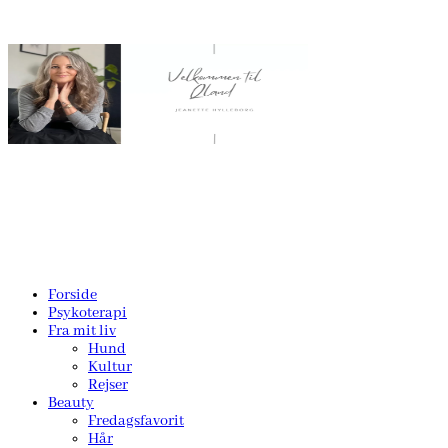
Forside
Psykoterapi
Fra mit liv
Hund
Kultur
Rejser
Beauty
Fredagsfavorit
Hår