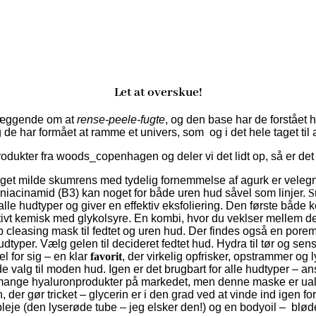
Let at overskue!
dlæggende om at
rense-peele-fugte
, og den base har de forståe
de har formået at ramme et univers, som og i det hele taget til 
produkter fra woods_copenhagen og deler vi det lidt op, så er det l
et milde skumrens med tydelig fornemmelse af agurk er velegnet
niacinamid (B3) kan noget for både uren hud såvel som linjer.
S
alle hudtyper og giver en effektiv eksfoliering. Den første båd
tivt kemisk med glykolsyre. En kombi, hvor du veklser mellem de
cleasing mask til fedtet og uren hud. Der findes også en por
yper. Vælg gelen til decideret fedtet hud. Hydra til tør og sensit
l for sig – en klar
favorit
, der virkelig opfrisker, opstrammer og
e valg til moden hud. Igen er det brugbart for alle hudtyper – an
mange hyaluronprodukter på markedet, men denne maske er ualmi
n, der gør tricket – glycerin er i den grad ved at vinde ind ig
leje (den lyserøde tube – jeg elsker den!) og en bodyoil – bløde