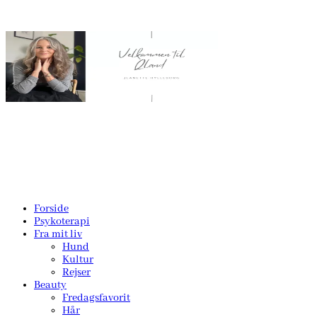
Forside
Psykoterapi
Fra mit liv
Hund
Kultur
Rejser
Beauty
Fredagsfavorit
Hår