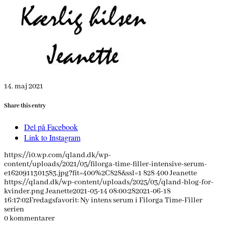
14. maj 2021
Share this entry
Del på Facebook
Link to Instagram
https://i0.wp.com/qland.dk/wp-
content/uploads/2021/05/filorga-time-filler-intensive-serum-
e1620911301583.jpg?fit=400%2C828&ssl=1
828
400
Jeanette
https://qland.dk/wp-content/uploads/2025/03/qland-blog-for-
kvinder.png
Jeanette
2021-05-14 08:00:28
2021-06-18
16:17:02
Fredagsfavorit: Ny intens serum i Filorga Time-Filler
serien
0
kommentarer