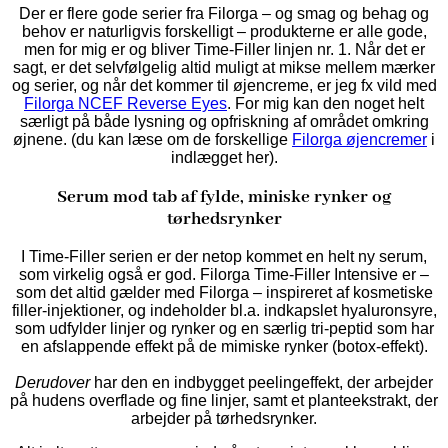
Der er flere gode serier fra Filorga – og smag og behag og
behov er naturligvis forskelligt – produkterne er alle gode,
men for mig er og bliver Time-Filler linjen nr. 1. Når det er
sagt, er det selvfølgelig altid muligt at mikse mellem mærker
og serier, og når det kommer til øjencreme, er jeg fx vild med
Filorga NCEF Reverse Eyes
. For mig kan den noget helt
særligt på både lysning og opfriskning af området omkring
øjnene. (du kan læse om de forskellige
Filorga øjencremer
i
indlægget her).
Serum mod tab af fylde, miniske rynker og
tørhedsrynker
I Time-Filler serien er der netop kommet en helt ny serum,
som virkelig også er god. Filorga Time-Filler Intensive er –
som det altid gælder med Filorga – inspireret af kosmetiske
filler-injektioner, og indeholder bl.a.
indkapslet hyaluronsyre,
som udfylder linjer og rynker og en særlig tri-peptid som har
en afslappende effekt på de mimiske rynker (botox-effekt).
Derudover
har den en indbygget peelingeffekt, der arbejder
på hudens overflade og fine linjer, samt et planteekstrakt, der
arbejder på tørhedsrynker.