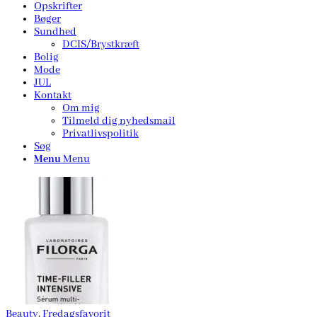
Opskrifter
Bøger
Sundhed
DCIS/Brystkræft
Bolig
Mode
JUL
Kontakt
Om mig
Tilmeld dig nyhedsmail
Privatlivspolitik
Søg
Menu
Menu
Beauty
,
Fredagsfavorit