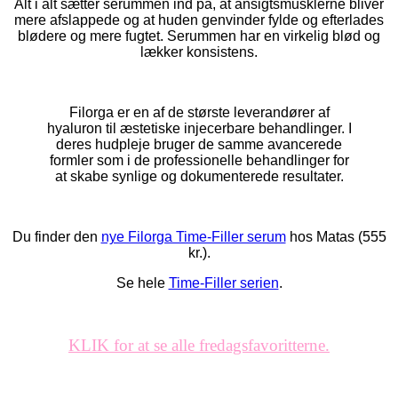
Alt i alt sætter serummen ind på, at ansigtsmusklerne bliver
mere afslappede og at huden genvinder fylde og efterlades
blødere og mere fugtet. Serummen har en virkelig blød og
lækker konsistens.
Filorga er en af de største leverandører af
hyaluron til æstetiske injecerbare behandlinger. I
deres hudpleje bruger de samme avancerede
formler som i de professionelle behandlinger for
at skabe synlige og dokumenterede resultater.
Du finder den
nye Filorga Time-Filler serum
hos Matas (555
kr.).
Se hele
Time-Filler serien
.
KLIK for at se alle fredagsfavoritterne.