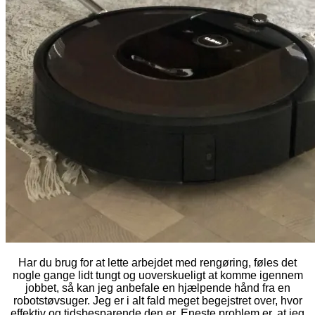
Har du brug for at lette arbejdet med rengøring, føles det
nogle gange lidt tungt og uoverskueligt at komme igennem
jobbet, så kan jeg anbefale en hjælpende hånd fra en
robotstøvsuger. Jeg er i alt fald meget begejstret over, hvor
effektiv og tidsbesparende den er. Eneste problem er, at jeg