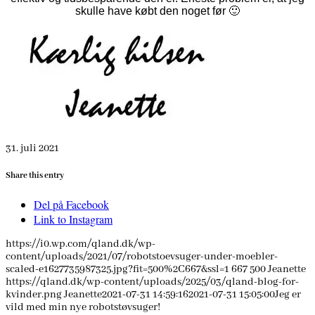
skulle have købt den noget før 🙂
31. juli 2021
Share this entry
Del på Facebook
Link to Instagram
https://i0.wp.com/qland.dk/wp-
content/uploads/2021/07/robotstoevsuger-under-moebler-
scaled-e1627735987325.jpg?fit=500%2C667&ssl=1
667
500
Jeanette
https://qland.dk/wp-content/uploads/2025/03/qland-blog-for-
kvinder.png
Jeanette
2021-07-31 14:59:16
2021-07-31 15:05:00
Jeg er
vild med min nye robotstøvsuger!