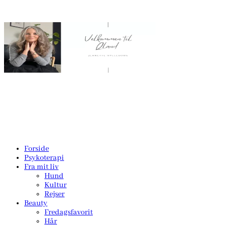
Forside
Psykoterapi
Fra mit liv
Hund
Kultur
Rejser
Beauty
Fredagsfavorit
Hår