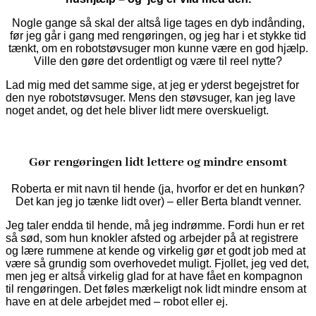
Nogle gange så skal der altså lige tages en dyb indånding,
før jeg går i gang med rengøringen, og jeg har i et stykke tid
tænkt, om en robotstøvsuger mon kunne være en god hjælp.
Ville den gøre det ordentligt og være til reel nytte?
Lad mig med det samme sige, at jeg er yderst begejstret for
den nye robotstøvsuger. Mens den støvsuger, kan jeg lave
noget andet, og det hele bliver lidt mere overskueligt.
Gør rengøringen lidt lettere og mindre ensomt
Roberta er mit navn til hende (ja, hvorfor er det en hunkøn?
Det kan jeg jo tænke lidt over) – eller Berta blandt venner.
Jeg taler endda til hende, må jeg indrømme. Fordi hun er ret
så sød, som hun knokler afsted og arbejder på at registrere
og lære rummene at kende og virkelig gør et godt job med at
være så grundig som overhovedet muligt. Fjollet, jeg ved det,
men jeg er altså virkelig glad for at have fået en kompagnon
til rengøringen. Det føles mærkeligt nok lidt mindre ensom at
have en at dele arbejdet med – robot eller ej.