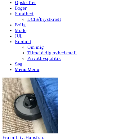
Opskrifter
Bøger
Sundhed
DCIS/Brystkræft
Bolig
Mode
JUL
Kontakt
Om mig
Tilmeld dig nyhedsmail
Privatlivspolitik
Søg
Menu
Menu
Fra mit liv
,
Hausfrau