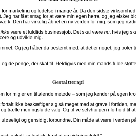
 for marketing og ledelse i mange år. Da den sidste virksomhed, j
 Jeg har fået smag for at være min egen herre, og jeg elsker bl
værk. Den har virkelig åbnet en ny verden for mig, som jeg nødi
l
ikke
være et fuldtids businessjob. Det skal være
nu
, hvis jeg s
icere og udvikle mig.
gammel. Og jeg håber da bestemt med, at det er noget, jeg potent
id og de penge, der skal til. Heldigvis med min mands fulde støt
Gestaltterapi
som for mig er en tiltalende metode – som jeg kender på egen krop 
 fortalt ikke beskæftiger sig så meget med at grave i fortiden, me
 og træffe meningsfulde valg. Og blive selvhjulpen i forhold til at 
uløseligt og gensidigt forbundne. Din måde at være i verden på e
edst: enkelt, autentisk, kærligt og virkningsfuldt.”