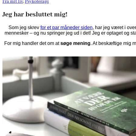
Fra mit liv
,
Psykoterapi
Jeg har besluttet mig!
Som jeg skrev
for et par måneder siden
, har jeg været i ov
mennesker – og nu springer jeg ud i det! Jeg er optaget og star
For mig handler det om at
søge mening
. At beskæftige mig m