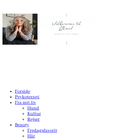
Forside
Psykoterapi
Fra mit liv
Hund
Kultur
Rejser
Beauty
Fredagsfavorit
Hår