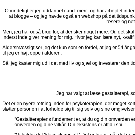
Oprindeligt er jeg uddannet cand. merc. og har arbejdet inden
at blogge – og jeg havde også en webshop på det tidspunkt.
læsere og net
Men, jeg har også brug for, at der sker noget mere. Og det ska
inderst inde giver mening for mig. Hvor jeg kan lære nyt, kvalif
Aldersmæssigt ser jeg det kun som en fordel, at jeg er 54 år 
til jeg er højt oppe i alderen.
Så, jeg kaster mig ud i det med liv og sjæl og investerer den t
Jeg har valgt at læse gestaltterapi, 
Det er en nyere retning inden for psykoterapien, der meget kort
støtter personen i at forholde sig til sig selv og sine omgivelser
“Gestaltterapiens fundament er, at du og din omverden er 
omverden og dine vilkår. Din eksistens er altid i spil.”
“Vi kalder det ‘klassisk gestalt.‘ Det er terapi, når det er b