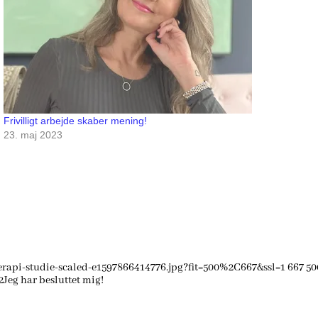
Frivilligt arbejde skaber mening!
23. maj 2023
erapi-studie-scaled-e1597866414776.jpg?fit=500%2C667&ssl=1
667
50
2
Jeg har besluttet mig!