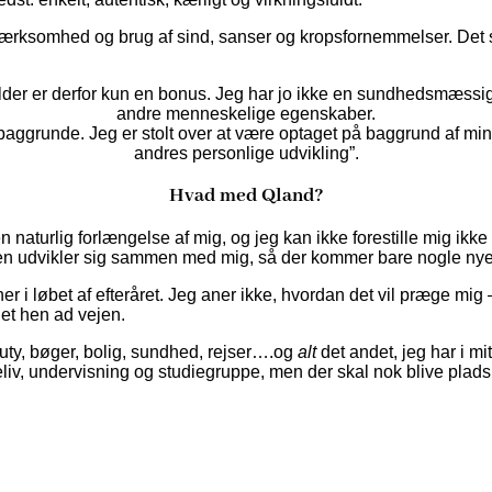
pmærksomhed og brug af sind, sanser og kropsfornemmelser. Det s
 alder er derfor kun en bonus. Jeg har jo ikke en sundhedsmæssig
andre menneskelige egenskaber.
baggrunde. Jeg er stolt over at være optaget på baggrund af mi
andres personlige udvikling”.
Hvad med Qland?
n naturlig forlængelse af mig, og jeg kan ikke forestille mig ikke 
en udvikler sig sammen med mig, så der kommer bare nogle nye 
 her i løbet af efteråret. Jeg aner ikke, hvordan det vil præge mi
det hen ad vejen.
auty, bøger, bolig, sundhed, rejser….og
alt
det andet, jeg har i mi
liv, undervisning og studiegruppe, men der skal nok blive plads t