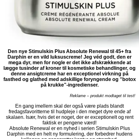
Den nye Stimulskin Plus Absolute Renewal til 45+ fra
Darphin er en vild luksuscreme! Jeg véd godt, den er
mega dyr, men for nogle er det ikke afskrækkende at
lægge tusinder af kroner til kosmetiske behandlinger, og
denne ansigtcreme har en exceptionel virkning på
fasthed og glathed med adskillige foryngende og “botox
på krukke”-ingredienser.
Reklame – produkt modtaget til test!
En gang imellem skal der også være plads blandt
fredagsfavoritterne til hudpleje i den meget dyre ende af
skalaen. Især, hvis det er noget, der er exceptionelt og rent
faktisk er pengene værd!
Absolute Renewal er en nyhed i serien Stimulskin Plus
Darphin med en helt ny formulering, der forbedrer hudens