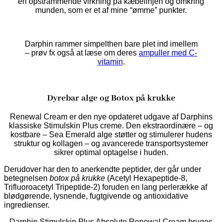
en opstrammende virkning på kæbelinjen og omkring
munden, som er et af mine “ømme” punkter.
Darphin rammer simpelthen bare plet ind imellem
– prøv fx også at læse om deres
ampuller med C-
vitamin
.
Dyrebar alge og Botox på krukke
Renewal Cream er den nye opdateret udgave af Darphins
klassiske Stimulskin Plus creme. Den ekstraordinære – og
kostbare – Sea Emerald alge støtter og stimulerer hudens
struktur og kollagen – og avancerede transportsystemer
sikrer optimal optagelse i huden.
Derudover har den to anerkendte peptider, der går under
betegnelsen
botox på krukke
(Acetyl Hexapeptide-8,
Trifluoroacetyl Tripeptide-2) foruden en lang perlerække af
blødgørende, lysnende, fugtgivende og antioxidative
ingredienser.
Darphin Stimulskin Plus Absolute Renewal Cream bruges