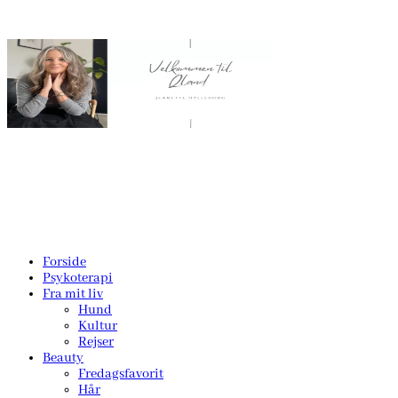
Forside
Psykoterapi
Fra mit liv
Hund
Kultur
Rejser
Beauty
Fredagsfavorit
Hår