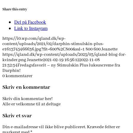
Share this entry
Del på Facebook
Link to Instagram
https://i0.wp.com/qland.dk/wp-
content/uploads/2021/02/darphin-stimulskin-plus-
e1613745466636.jpg?fit=600%2C800&ssl=1
800
600
Jeanette
https://qland.dk/wp-content/uploads/2025/03/qland-blog-for-
kvinder.png
Jeanette
2021-02-19 16:56:12
2022-11-08
21:32:34
Fredagsfavorit – ny Stimulskin Plus luksuscreme fra
Darphin!
0
kommentarer
Skriv en kommentar
Skriv din kommentar her!
Alle er velkomne til at deltage
Skriv et svar
Din e-mailadresse vil ikke blive publiceret.
Krævede felter er
markeret med
*