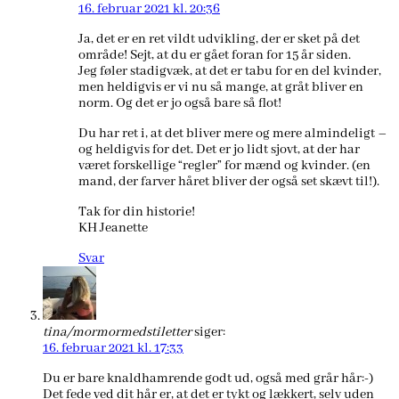
16. februar 2021 kl. 20:36
Ja, det er en ret vildt udvikling, der er sket på det
område! Sejt, at du er gået foran for 15 år siden.
Jeg føler stadigvæk, at det er tabu for en del kvinder,
men heldigvis er vi nu så mange, at gråt bliver en
norm. Og det er jo også bare så flot!
Du har ret i, at det bliver mere og mere almindeligt –
og heldigvis for det. Det er jo lidt sjovt, at der har
været forskellige “regler” for mænd og kvinder. (en
mand, der farver håret bliver der også set skævt til!).
Tak for din historie!
KH Jeanette
Svar
tina/mormormedstiletter
siger:
16. februar 2021 kl. 17:33
Du er bare knaldhamrende godt ud, også med grår hår:-)
Det fede ved dit hår er, at det er tykt og lækkert, selv uden