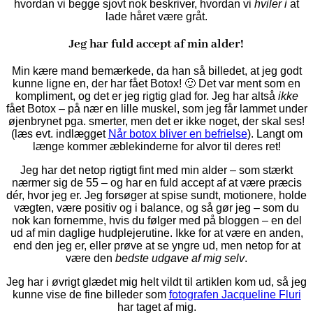
hvordan vi begge sjovt nok beskriver, hvordan vi
hviler i
at
lade håret være gråt.
Jeg har fuld accept af min alder!
Min kære mand bemærkede, da han så billedet, at jeg godt
kunne ligne en, der har fået Botox! 🙂 Det var ment som en
kompliment, og det er jeg rigtig glad for. Jeg har altså
ikke
fået Botox – på nær en lille muskel, som jeg får lammet under
øjenbrynet pga. smerter, men det er ikke noget, der skal ses!
(læs evt. indlægget
Når botox bliver en befrielse
). Langt om
længe kommer æblekinderne for alvor til deres ret!
Jeg har det netop rigtigt fint med min alder – som stærkt
nærmer sig de 55 – og har en fuld accept af at være præcis
dér, hvor jeg er. Jeg forsøger at spise sundt, motionere, holde
vægten, være positiv og i balance, og så gør jeg – som du
nok kan fornemme, hvis du følger med på bloggen – en del
ud af min daglige hudplejerutine. Ikke for at være en anden,
end den jeg er, eller prøve at se yngre ud, men netop for at
være den
bedste udgave af mig selv
.
Jeg har i øvrigt glædet mig helt vildt til artiklen kom ud, så jeg
kunne vise de fine billeder som
fotografen Jacqueline Fluri
har taget af mig.