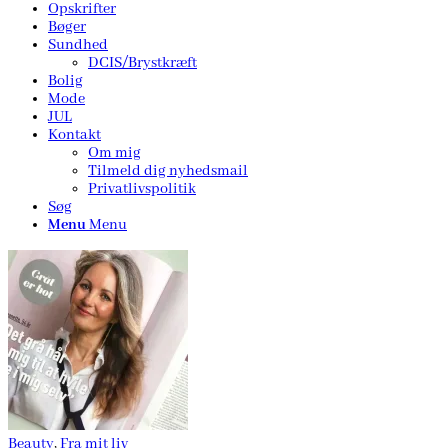
Opskrifter
Bøger
Sundhed
DCIS/Brystkræft
Bolig
Mode
JUL
Kontakt
Om mig
Tilmeld dig nyhedsmail
Privatlivspolitik
Søg
Menu
Menu
Beauty
,
Fra mit liv