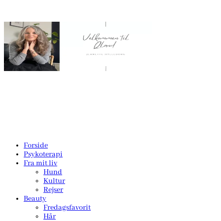
Forside
Psykoterapi
Fra mit liv
Hund
Kultur
Rejser
Beauty
Fredagsfavorit
Hår