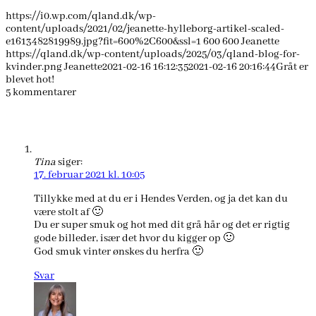
https://i0.wp.com/qland.dk/wp-
content/uploads/2021/02/jeanette-hylleborg-artikel-scaled-
e1613482819989.jpg?fit=600%2C600&ssl=1
600
600
Jeanette
https://qland.dk/wp-content/uploads/2025/03/qland-blog-for-
kvinder.png
Jeanette
2021-02-16 16:12:35
2021-02-16 20:16:44
Gråt er
blevet hot!
5
kommentarer
Tina
siger:
17. februar 2021 kl. 10:05
Tillykke med at du er i Hendes Verden, og ja det kan du
være stolt af 🙂
Du er super smuk og hot med dit grå hår og det er rigtig
gode billeder, især det hvor du kigger op 🙂
God smuk vinter ønskes du herfra 🙂
Svar