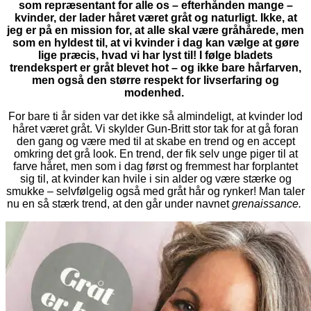
som repræsentant for alle os – efterhånden mange –
kvinder, der lader håret været gråt og naturligt. Ikke, at
jeg er på en mission for, at alle skal være gråhårede, men
som en hyldest til, at vi kvinder i dag kan vælge at gøre
lige præcis, hvad vi har lyst til! I følge bladets
trendekspert er gråt blevet hot – og ikke bare hårfarven,
men også den større respekt for livserfaring og
modenhed.
For bare ti år siden var det ikke så almindeligt, at kvinder lod
håret været gråt. Vi skylder Gun-Britt stor tak for at gå foran
den gang og være med til at skabe en trend og en accept
omkring det grå look. En trend, der fik selv unge piger til at
farve håret, men som i dag først og fremmest har forplantet
sig til, at kvinder kan hvile i sin alder og være stærke og
smukke – selvfølgelig også med gråt hår og rynker! Man taler
nu en så stærk trend, at den går under navnet
grenaissance.