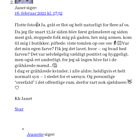
Janet
siger:
16. februar 2021 kl. 17:52
Flotte foto👍 Ja, gråt er flot og helt naturligt for flere af os.
Da jeg får snart 15 år siden blev først gråmeleret og siden
mest grå, stoppede folk mig på gaden, hev mig armen, kom
til mig i butikker, piftede, viste tomlen op osv osv👵🏻Var
det min egen farve? Fik jeg det lavet, hvor – og hvad hed
farven? Det var selvfølgelig vældigt positivt og hyggeligt,
men også ret underligt, for jeg så ingen hive fat i de
gråhårede mænd…🤔
I dag er gråhårede kvinder, i alle aldre, heldigvis et helt
normalt syn – i stedet for et særsyn. Og personlige
“overfald” i det offentlige rum, derfor rart nok sjældnere.👋
🤍
Kh Janet
Svar
Jeanette
siger: