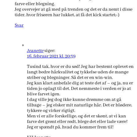
farve eller blegning.
Jeg overvejer at gå med på trenden og det er da nemt i disse
tider, hvor frisøren har lukket, at få det kick startet;-)
Svar
Jeanette
siger:
16. februar 2021 kl. 20:39
Tusind tak, hvor er du sød! Jeg har bestemt oplevet en
langt bedre hårkvalitet og tykkelse uden de mange
striber og blegninger. Så det er en win-win.
Jeg kan klart anbefale dig at teste det af – og ja, nu er
tiden jo oplagt til det. Det nemmeste i verden er jo at
blive farvet igen.
I dag ville jeg dog ikke kunne drømme om at gå
tilbage – jeg elsker mit naturlige hår. Det er blødere,
tykkere og virker rigtigt.
Men vi er alle forskellige, og det er skønt, at vi kan
farve det grønt eller rødt, blege det eller lade være!
Jeg er spændt på, hvad du kommer frem til!