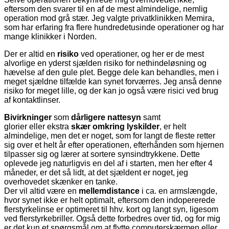
eftersom den svarer til en af de mest almindelige, nemlig
operation mod grå stær. Jeg valgte privatklinikken Memira,
som har erfaring fra flere hundredetusinde operationer og har
mange klinikker i Norden.
Der er altid en
risiko
ved operationer, og her er de mest
alvorlige en yderst sjælden risiko for nethindeløsning og
hævelse af den gule plet. Begge dele kan behandles, men i
meget sjældne tilfælde kan synet forværres. Jeg anså denne
risiko for meget lille, og der kan jo også være risici ved brug
af kontaktlinser.
Bivirkninger
som
dårligere nattesyn
samt
glorier eller ekstra
skær omkring lyskilder
, er helt
almindelige, men det er noget, som for langt de fleste retter
sig over et helt år efter operationen, efterhånden som hjernen
tilpasser sig og lærer at sortere synsindtrykkene. Dette
oplevede jeg naturligvis en del af i starten, men her efter 4
måneder, er det så lidt, at det sjældent er noget, jeg
overhovedet skænker en tanke.
Der vil altid være en
mellemdistance
i ca. en armslængde,
hvor synet ikke er helt optimalt, eftersom den indopererede
flerstyrkelinse er optimeret til hhv. kort og langt syn, ligesom
ved flerstyrkebriller. Også dette forbedres over tid, og for mig
er det kun et spørgsmål om at flytte computerskærmen eller