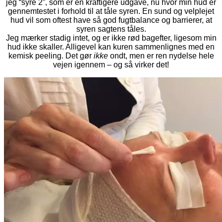
jeg “syre 2”, som er en kraftigere udgave, nu hvor min hud er
gennemtestet i forhold til at tåle syren. En sund og velplejet
hud vil som oftest have så god fugtbalance og barrierer, at
syren sagtens tåles.
Jeg mærker stadig intet, og er ikke rød bagefter, ligesom min
hud ikke skaller. Alligevel kan kuren sammenlignes med en
kemisk peeling. Det gør
ikke
ondt, men er ren nydelse hele
vejen igennem – og så virker det!