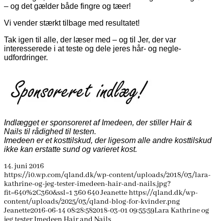
– og det gælder både fingre og tæer!
Vi vender stærkt tilbage med resultatet!
Tak igen til alle, der læser med – og til Jer, der var
interesserede i at teste og dele jeres hår- og negle-
udfordringer.
Indlægget er sponsoreret af Imedeen, der stiller Hair &
Nails til rådighed til testen.
Imedeen er et kosttilskud, der ligesom alle andre kosttilskud
ikke kan erstatte sund og varieret kost.
14. juni 2016
https://i0.wp.com/qland.dk/wp-content/uploads/2018/03/lara-
kathrine-og-jeg-tester-imedeen-hair-and-nails.jpg?
fit=640%2C360&ssl=1
360
640
Jeanette
https://qland.dk/wp-
content/uploads/2025/03/qland-blog-for-kvinder.png
Jeanette
2016-06-14 08:28:58
2018-03-01 09:55:59
Lara Kathrine og
jeg tester Imedeen Hair and Nails