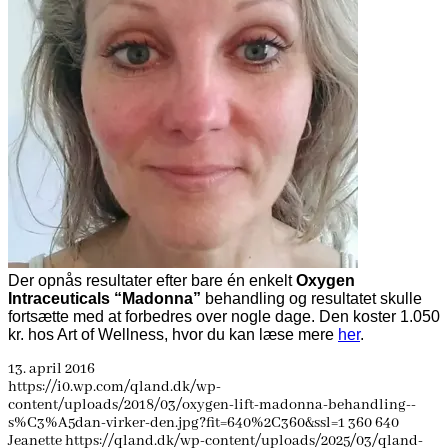
Der opnås resultater efter bare én enkelt
Oxygen
Intraceuticals “Madonna”
behandling og resultatet skulle
fortsætte med at forbedres over nogle dage. Den koster 1.050
kr. hos Art of Wellness, hvor du kan læse mere
her
.
13. april 2016
https://i0.wp.com/qland.dk/wp-
content/uploads/2018/03/oxygen-lift-madonna-behandling--
s%C3%A5dan-virker-den.jpg?fit=640%2C360&ssl=1
360
640
Jeanette
https://qland.dk/wp-content/uploads/2025/03/qland-