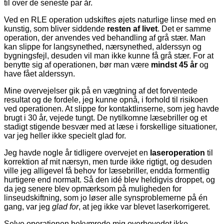
til over de seneste par år.
Ved en RLE operation udskiftes øjets naturlige linse med en
kunstig, som bliver siddende
resten af livet
. Det er samme
operation, der anvendes ved behandling af grå stær. Man
kan slippe for langsynethed, nærsynethed, alderssyn og
bygningsfejl, desuden vil man ikke kunne få grå stær. For at
benytte sig af operationen, bør man være
mindst 45 år
og
have fået alderssyn.
Mine overvejelser gik på en vægtning af det forventede
resultat og de fordele, jeg kunne opnå, i forhold til risikoen
ved operationen. At slippe for kontaktlinserne, som jeg havde
brugt i 30 år, vejede tungt. De nytilkomne læsebriller og et
stadigt stigende besvær med at læse i forskellige situationer,
var jeg heller ikke specielt glad for.
Jeg havde nogle år tidligere overvejet en
laseroperation
til
korrektion af mit nærsyn, men turde ikke rigtigt, og desuden
ville jeg alligevel få behov for læsebriller, endda formentlig
hurtigere end normalt. Så den idé blev heldigvis droppet, og
da jeg senere blev opmærksom på muligheden for
linseudskiftning, som jo løser alle synsproblemerne på én
gang, var jeg
glad for
, at jeg ikke var blevet laserkorrigeret.
Selve operationen bekymrede mig overhovedet ikke,