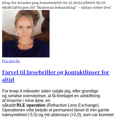
blog-for-kvinder.png
Jeanette
2016-04-13 20:34:58
2018-03-01
09:56:45
Oxygen lift “Madonna behandling” – sådan virker den!
Fra mit liv
Farvel til læsebriller og kontaktlinser for
altid
For knap 4 måneder siden valgte jeg, efter grundige
og seriøse overvejelser, at få foretaget en udskiftning
af linserne i mine øjne, en
såkaldt
RLE operation
(Refractive Lens Exchange).
Operationen ville betyde et permanent farvel til min gamle
nærsynethed (-5,5) og mit alderssyn (+2,0), som var kommet