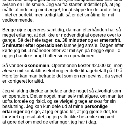
avisen en lille smule. Jeg var fra starten indstillet på, at jeg
måtte affinde mig med
noget
, for at slippe for de andre ting –
intet er perfekt, men ærligt talt, så er det småting for mit
vedkommende.
Begge øjne opereres samtidig, da man efterhånden har så
meget erfaring, at det ikke er nødvendigt at operere over to
gange. Så det hele tager
ca. 30 minutter
og er
smertefrit
.
5 minutter efter operationen
kunne jeg sms’e. Dagen efter
kørte jeg bil. 3 måneder efter var mit syn på begge øjne i 0,
og jeg har ikke brugt briller siden operationen.
Så var der
økonomien
. Operationen koster 42.000 kr., men
alene
i mit kontaktlinseforbrug er dette tilbagebetalt på 10 år.
Herefter kan man betragte det som en ren gevinst, da synet
er korrigeret for altid.
Jeg vil aldrig direkte anbefale andre noget så alvorligt som
en operation. Det er noget, man selv må afgøre, om man tør
udfra fordele og risici, og selvfølgelig tage ansvar for sin
beslutning. Jeg kan kun dele ud af mine
personlige
erfaringer
og sige, at jeg er glad for, at jeg gjorde det, for
forløbet og resultatet, og jeg ville ikke betænke mig ved
at gøre det om med de erfaringer, jeg har i dag.