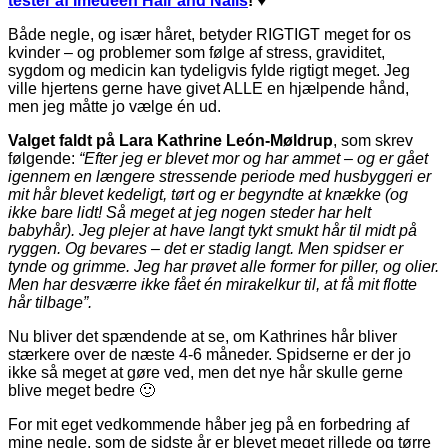
tester af Imedeen Hair and Nails
! ♥
Både negle, og især håret, betyder RIGTIGT meget for os
kvinder – og problemer som følge af stress, graviditet,
sygdom og medicin kan tydeligvis fylde rigtigt meget. Jeg
ville hjertens gerne have givet ALLE en hjælpende hånd,
men jeg måtte jo vælge én ud.
Valget faldt på Lara Kathrine León-Møldrup
, som skrev
følgende:
“
Efter jeg er blevet mor og har ammet – og er gået
igennem en længere stressende periode med husbyggeri er
mit hår blevet kedeligt, tørt og er begyndte at knække (og
ikke bare lidt! Så meget at jeg nogen steder har helt
babyhår). Jeg plejer at have langt tykt smukt hår til midt på
ryggen. Og bevares – det er stadig langt. Men spidser er
tynde og grimme. Jeg har prøvet alle former for piller, og olier.
Men har desværre ikke fået én mirakelkur til, at få mit flotte
hår tilbage”.
Nu bliver det spændende at se, om Kathrines hår bliver
stærkere over de næste 4-6 måneder. Spidserne er der jo
ikke så meget at gøre ved, men det nye hår skulle gerne
blive meget bedre 🙂
For mit eget vedkommende håber jeg på en forbedring af
mine negle, som de sidste år er blevet meget rillede og tørre