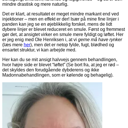
mindre drastisk og mere naturlig.
Det er klart, at resultatet er meget mindre markant end ved
injektioner – men en effekt er der! Især på mine fine linjer i
panden kan jeg se en øjeblikkelig forskel, mens de lidt
dybere linjer er blevet reduceret en smule. Først og fremmest
gør det, at ansigtet virker en smule mere fyldigt og løftet. Her
er jeg enig med Ole Henriksen i, at vi
gerne
må have rynker
(læs mere
her
), men det er netop fylde, fugt, blødhed og
ensartet struktur, vi kan arbejde med.
Her kan du se mit ansigt halvvejs gennem behandlingen,
hvor højre side er blevet “løftet” (Se bort fra, at jeg er rød –
det skyldes den forudgående dybderens og ikke
Madonnabehandlingen, som er kølende og behagelig).