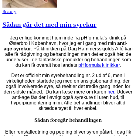
Beauty
Sådan går det med min syrekur
Jeg er lige kommet hjem inde fra pHformula’s klinik på
Østerbro i København, hvor jeg er i gang med min
anti-
age syrekur
. På klinikken på Dag Hammersskjolds Allé kan
alle få rådgivning og behandlinger, men det er også hér, de
underviser i de fantastiske produkter og behandlinger, som
du kan få overalt hos landets
pHformula klinikker
.
Det er officielt min syrebehandling nr. 2 ud af 6, men i
virkeligheden startede jeg med en ansigtsbehandling, der
også involverede syre, så reelt er det tredie gang inden for
den sidste måned. Du kan læse mere om kuren
her
. Udover
anti-age fås der i øvrigt også syrekure til uren hud, til
hyperpigmentering m.m. Alle behandlinger bliver altid
skræddersyet til hver enkel.
Sådan foregår behandlingen
Efter rens/affedtning og peeling bliver syren påført. I dag fik