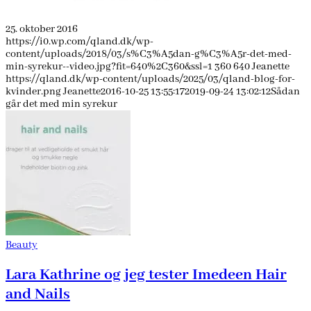
25. oktober 2016
https://i0.wp.com/qland.dk/wp-
content/uploads/2018/03/s%C3%A5dan-g%C3%A5r-det-med-
min-syrekur--video.jpg?fit=640%2C360&ssl=1
360
640
Jeanette
https://qland.dk/wp-content/uploads/2025/03/qland-blog-for-
kvinder.png
Jeanette
2016-10-25 13:55:17
2019-09-24 13:02:12
Sådan
går det med min syrekur
Beauty
Lara Kathrine og jeg tester Imedeen Hair
and Nails