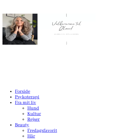
Forside
Psykoterapi
Fra mit liv
Hund
Kultur
Rejser
Beauty
Fredagsfavorit
Hår