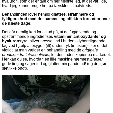
hyaluron, som der er tale om her, tænkte jeg, at det var lige,
hvad jeg kunne bruge her på tærsklen til halvtreds.
Behandlingen lover nemlig
glattere, strammere og
fyldigere hud med det samme, og effekten forsætter over
de næste dage
.
Det går nemlig kort fortalt ud på, at de fugtgivende og
opstrammende ingredienser,
vitaminer, antioxydanter og
hyaluronsyre
, bliver presset ind i hudens dybereliggende
lag ved hjælp af oxygen (ilt) under tryk (infusion). Her er det
vigtigt, at man vælger en behandling med de
originale
produkter fra Intraceuticals
, for der findes kopier på markedet.
Her kan du se, hvordan en lille maskine nærmest
blæser
gode ting og sager ind og glatter min pande ud! (og det gør
slet ikke ondt).