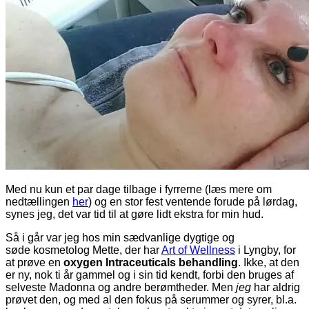
Med nu kun et par dage tilbage i fyrrerne (læs mere om
nedtællingen
her
) og en stor fest ventende forude på lørdag,
synes jeg, det var tid til at gøre lidt ekstra for min hud.
Så i går var jeg hos min sædvanlige dygtige og
søde kosmetolog Mette, der har
Art of Wellness
i Lyngby, for
at prøve en
oxygen Intraceuticals behandling
. Ikke, at den
er ny, nok ti år gammel og i sin tid kendt, forbi den bruges af
selveste Madonna og andre berømtheder. Men
jeg
har aldrig
prøvet den, og med al den fokus på serummer og syrer, bl.a.