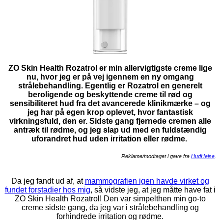
ZO Skin Health Rozatrol er min allervigtigste creme lige
nu, hvor jeg er på vej igennem en ny omgang
strålebehandling. Egentlig er Rozatrol en generelt
beroligende og beskyttende creme til rød og
sensibiliteret hud fra det avancerede klinikmærke – og
jeg har på egen krop oplevet, hvor fantastisk
virkningsfuld, den er. Sidste gang fjernede cremen alle
antræk til rødme, og jeg slap ud med en fuldstændig
uforandret hud uden irritation eller rødme.
Reklame/modtaget i gave fra
HudHelse
.
Da jeg fandt ud af, at
mammografien igen havde virket og
fundet forstadier hos mig
, så vidste jeg, at jeg måtte have fat i
ZO Skin Health Rozatrol! Den var simpelthen min go-to
creme sidste gang, da jeg var i strålebehandling og
forhindrede irritation og rødme.