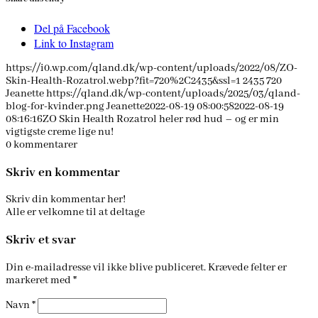
Del på Facebook
Link to Instagram
https://i0.wp.com/qland.dk/wp-content/uploads/2022/08/ZO-
Skin-Health-Rozatrol.webp?fit=720%2C2435&ssl=1
2435
720
Jeanette
https://qland.dk/wp-content/uploads/2025/03/qland-
blog-for-kvinder.png
Jeanette
2022-08-19 08:00:58
2022-08-19
08:16:16
ZO Skin Health Rozatrol heler rød hud – og er min
vigtigste creme lige nu!
0
kommentarer
Skriv en kommentar
Skriv din kommentar her!
Alle er velkomne til at deltage
Skriv et svar
Din e-mailadresse vil ikke blive publiceret.
Krævede felter er
markeret med
*
Navn
*