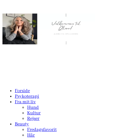
Forside
Psykoterapi
Fra mit liv
Hund
Kultur
Rejser
Beauty
Fredagsfavorit
Hår