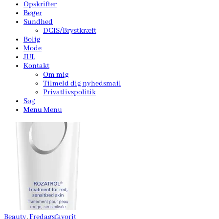
Opskrifter
Bøger
Sundhed
DCIS/Brystkræft
Bolig
Mode
JUL
Kontakt
Om mig
Tilmeld dig nyhedsmail
Privatlivspolitik
Søg
Menu
Menu
Beauty
,
Fredagsfavorit