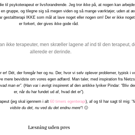
ie til psykoterapeut er livsforandrende. Jeg tror ikke på, at nogen kan arbejd
 i en gruppe, og tilegne sig så megen viden og så mange værktøjer, uden at æ
har gestaltterapi IKKE som mål at lave noget eller nogen om! Der er ikke noget
er forkert, der gives ikke gode råd.
 ikke terapeuter, men skræller lagene af ind til den terapeut, d
allerede er derinde.
r er! Dét, der foregår her og nu. Der, hvor vi selv oplever problemer, typisk i v
blive mere bevidste om vores egen adfærd. Man taler, med inspiration fra Nietz
hvad man er”.
(Han var i øvrigt inspireret af den antikke lyriker Pindar: “Bliv de
er, når du har fundet ud af, hvad det er”).
apeut (jeg skal igennem i alt
60 timers egenterapi
), af og til har sagt til mig: “
f
vidste du det, nu ved du det endnu mere
“! 🙂
Læsning uden pres