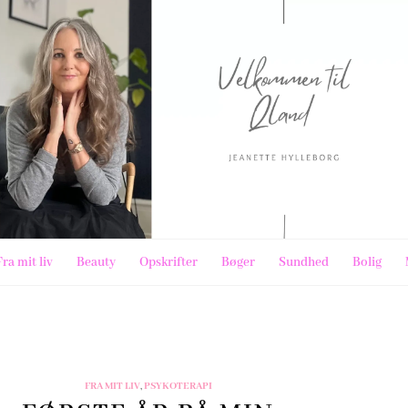
Fra mit liv
Beauty
Opskrifter
Bøger
Sundhed
Bolig
FRA MIT LIV
,
PSYKOTERAPI