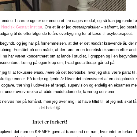
et endnu. I næste uge er der endnu et fire-dages modul, og så kan jeg runde fø
,
Nordisk Gestalt Institut
. Om et år er jeg
gestaltpraktiker
– såfremt, jeg bestå
dgang til de efterfølgende to års overbygning for at læse til psykoterapeut.
begyndt, og jeg har på fornemmelsen, at det er det
mindst
krævende år, der n
utning. Forstået på den måde, at der først er en teoretisk eksamen efter ande
il nu har været koncentreret om at lande i studiet, i gruppen og i en begynden
esorienteret læring på egen krop om, hvad gestaltterapi går ud på.
jeg til at fokusere
endnu mere
på det teoretiske, hvor jeg skal være parat til 
kellige emner. På tredje og fjerde år bliver det intensiveret af en obligatorisk r
ig opgave, træning i udøvelse af terapi, supervision og endelig en eksamen m
ent under overværelse af både medstuderende, lærer og censorer.
 nervøs her på forhånd, men jeg øver mig i at have tillid til, at jeg nok skal få
det hele! 🙂
Intet er forkert!
g oplevet det som en KÆMPE gave at træde ind i et rum, hvor intet er forkert. 