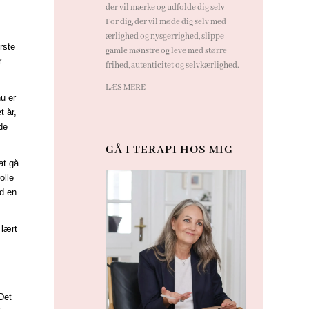
der vil mærke og udfolde dig selv
For dig, der vil møde dig selv med
ærlighed og nysgerrighed, slippe
rste
gamle mønstre og leve med større
r
frihed, autenticitet og selvkærlighed.
LÆS MERE
u er
t år,
de
GÅ I TERAPI HOS MIG
at gå
olle
ed en
 lært
Det