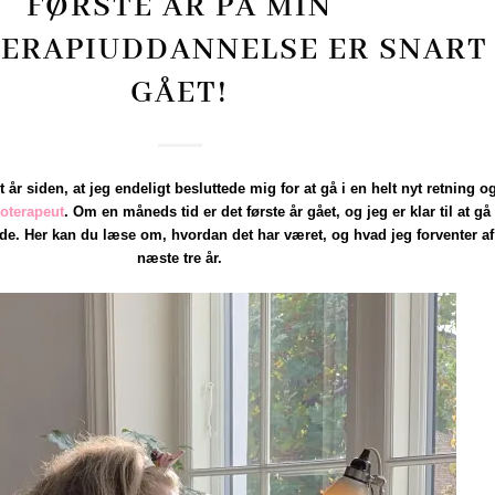
FØRSTE ÅR PÅ MIN
ERAPIUDDANNELSE ER SNART
GÅET!
t år siden, at jeg endeligt besluttede mig for at gå i en helt nyt retning o
koterapeut
. Om en måneds tid er det første år gået, og jeg er klar til at gå 
de. Her kan du læse om, hvordan det har været, og hvad jeg forventer af
næste tre år.