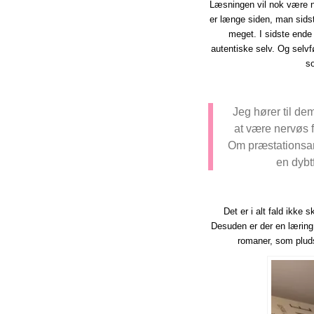
Læsningen vil nok være no
er længe siden, man sids
meget. I sidste ende
autentiske selv. Og selvf
s
Jeg hører til dem
at være nervøs f
Om præstationsan
en dybt
Det er i alt fald ikke 
Desuden er der en lærin
romaner, som pluds