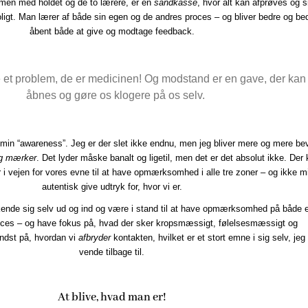
men med holdet og de to lærere, er en
sandkasse
, hvor alt kan afprøves og s
rtroligt. Man lærer af både sin egen og de andres proces – og bliver bedre og bed
åbent både at give og modtage feedback.
e et problem, de er medicinen! Og modstand er en gave, der kan
åbnes og gøre os klogere på os selv.
 min “awareness”. Jeg er der slet ikke endnu, men jeg bliver mere og mere bev
og mærker
. Det lyder måske banalt og ligetil, men det er det absolut ikke. Der
 i vejen for vores evne til at have opmærksomhed i alle tre zoner – og ikke m
autentisk give udtryk for, hvor vi er.
ende sig selv ud og ind og være i stand til at have opmærksomhed på både 
ces – og have fokus på, hvad der sker kropsmæssigt, følelsesmæssigt og
ndst på, hvordan vi
afbryder
kontakten, hvilket er et stort emne i sig selv, jeg 
vende tilbage til.
At blive, hvad man er!