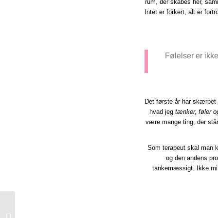
rum, der skabes her, sam
Intet er forkert, alt er fo
Følelser er ikk
Det første år har skærpet
hvad jeg
tænker, føler 
være mange ting, der står
Som terapeut skal man k
og den andens pro
tankemæssigt. Ikke mi
Suveræn gel-liner,
mascara og cremeblush