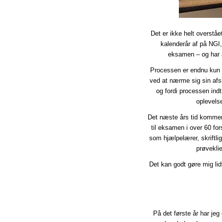
Det er ikke helt overstå
kalenderår af på NGI
eksamen – og har a
Processen er endnu kun 
ved at nærme sig sin afsl
og fordi processen indt
oplevels
Det næste års tid kommer 
til eksamen i over 60 fors
som hjælpelærer, skriftl
prøvekli
Det kan godt gøre mig lidt
På det første år har je