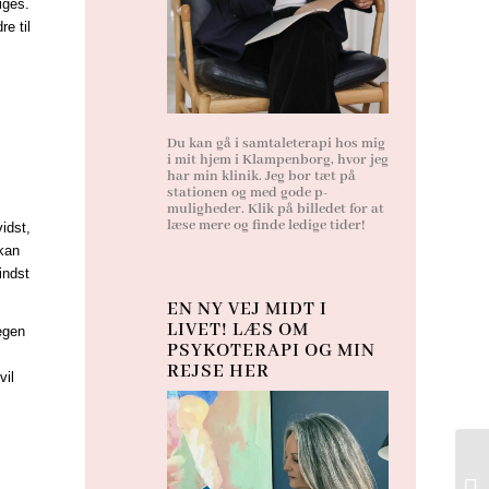
iges.
re til
Du kan gå i samtaleterapi hos mig
i mit hjem i Klampenborg, hvor jeg
har min klinik. Jeg bor tæt på
stationen og med gode p-
muligheder. Klik på billedet for at
læse mere og finde ledige tider!
idst,
 kan
indst
EN NY VEJ MIDT I
LIVET! LÆS OM
egen
PSYKOTERAPI OG MIN
REJSE HER
vil