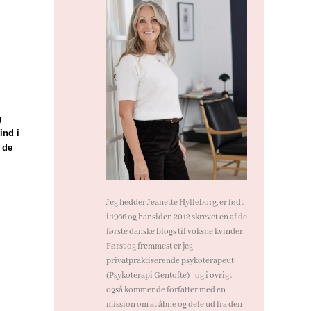
g
ind i
 de
Jeg hedder Jeanette Hylleborg, er født
i 1966 og har siden 2012 skrevet en af de
første danske blogs til voksne kvinder.
Først og fremmest er jeg
privatpraktiserende psykoterapeut
(
Psykoterapi Gentofte
) - og i øvrigt
også kommende forfatter med en
mission om at åbne og dele ud fra den