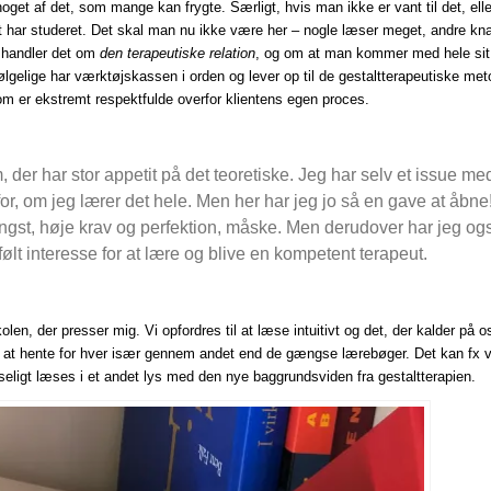
get af det, som mange kan frygte. Særligt, hvis man ikke er vant til det, elle
t har studeret. Det skal man nu ikke være her – nogle læser meget, andre kn
 handler det om
den terapeutiske relation
, og om at man kommer med hele sit
ølgelige har værktøjskassen i orden og lever op til de gestaltterapeutiske met
om er ekstremt respektfulde overfor klientens egen proces.
, der har stor appetit på det teoretiske. Jeg har selv et issue me
or, om jeg lærer det hele. Men her har jeg jo så en gave at åbne
gst, høje krav og perfektion, måske. Men derudover har jeg og
følt interesse for at lære og blive en kompetent terapeut.
skolen, der presser mig. Vi opfordres til at læse intuitivt og det, der kalder på o
g at hente for hver især gennem andet end de gængse lærebøger. Det kan fx 
eligt læses i et andet lys med den nye baggrundsviden fra gestaltterapien.