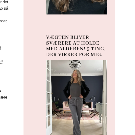
r det
ap så
oder,
VÆGTEN BLIVER
SVÆRERE AT HOLDE
d
MED ALDEREN! 5 TING,
DER VIRKER FOR MIG.
!
så
s.
være