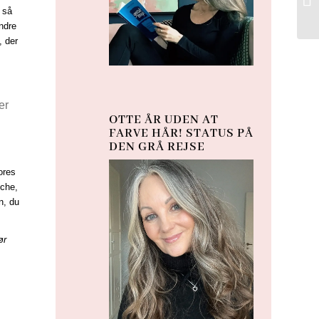
e så
ndre
, der
er
OTTE ÅR UDEN AT
FARVE HÅR! STATUS PÅ
DEN GRÅ REJSE
ores
sche,
n, du
ør