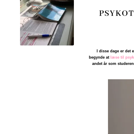
PSYKOT
I disse dage er det e
begynde at
læse til psy
andet år som studeren