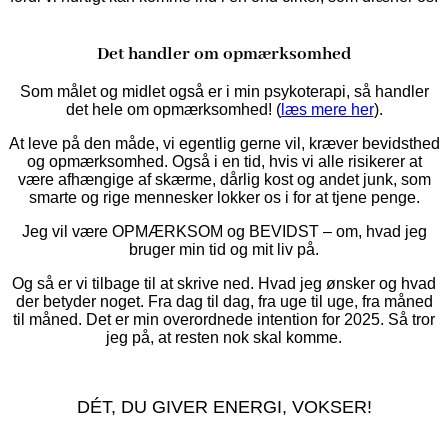
Det handler om opmærksomhed
Som målet og midlet også er i min psykoterapi, så handler
det hele om opmærksomhed! (
læs mere her
).
At leve på den måde, vi egentlig gerne vil, kræver bevidsthed
og opmærksomhed. Også i en tid, hvis vi alle risikerer at
være afhængige af skærme, dårlig kost og andet junk, som
smarte og rige mennesker lokker os i for at tjene penge.
Jeg vil være OPMÆRKSOM og BEVIDST – om, hvad jeg
bruger min tid og mit liv på.
Og så er vi tilbage til at skrive ned. Hvad jeg ønsker og hvad
der betyder noget. Fra dag til dag, fra uge til uge, fra måned
til måned. Det er min overordnede intention for 2025. Så tror
jeg på, at resten nok skal komme.
DÉT, DU GIVER ENERGI, VOKSER!