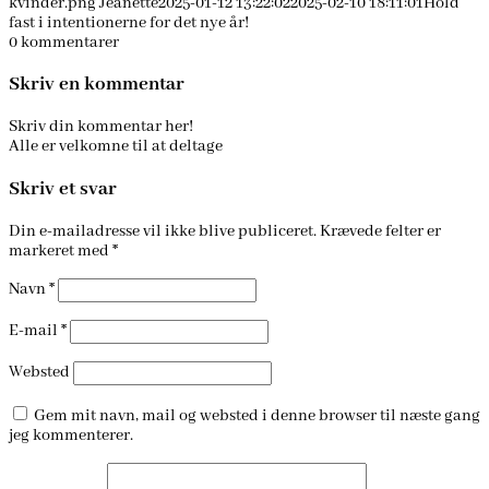
kvinder.png
Jeanette
2025-01-12 13:22:02
2025-02-10 18:11:01
Hold
fast i intentionerne for det nye år!
0
kommentarer
Skriv en kommentar
Skriv din kommentar her!
Alle er velkomne til at deltage
Skriv et svar
Din e-mailadresse vil ikke blive publiceret.
Krævede felter er
markeret med
*
Navn
*
E-mail
*
Websted
Gem mit navn, mail og websted i denne browser til næste gang
jeg kommenterer.