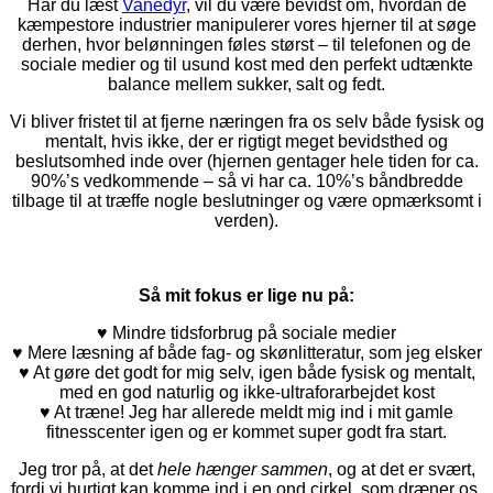
Har du læst
Vanedyr
, vil du være bevidst om, hvordan de
kæmpestore industrier manipulerer vores hjerner til at søge
derhen, hvor belønningen føles størst – til telefonen og de
sociale medier og til usund kost med den perfekt udtænkte
balance mellem sukker, salt og fedt.
Vi bliver fristet til at fjerne næringen fra os selv både fysisk og
mentalt, hvis ikke, der er rigtigt meget bevidsthed og
beslutsomhed inde over (hjernen gentager hele tiden for ca.
90%’s vedkommende – så vi har ca. 10%’s båndbredde
tilbage til at træffe nogle beslutninger og være opmærksomt i
verden).
Så mit fokus er lige nu på:
♥ Mindre tidsforbrug på sociale medier
♥ Mere læsning af både fag- og skønlitteratur, som jeg elsker
♥ At gøre det godt for mig selv, igen både fysisk og mentalt,
med en god naturlig og ikke-ultraforarbejdet kost
♥ At træne! Jeg har allerede meldt mig ind i mit gamle
fitnesscenter igen og er kommet super godt fra start.
Jeg tror på, at det
hele hænger sammen
, og at det er svært,
fordi vi hurtigt kan komme ind i en ond cirkel, som dræner os.