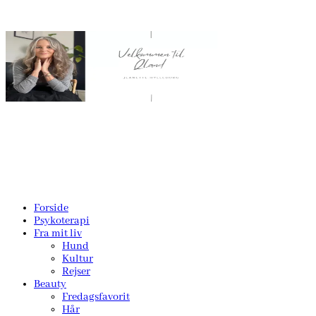
Forside
Psykoterapi
Fra mit liv
Hund
Kultur
Rejser
Beauty
Fredagsfavorit
Hår