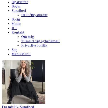
Opskrifter
Bøger
Sundhed
DCIS/Brystkræft
Bolig
Mode
JUL
Kontakt
Om mig
Tilmeld dig nyhedsmail
Privatlivspolitik
Søg
Menu
Menu
Fra mit liv
,
Sundhed