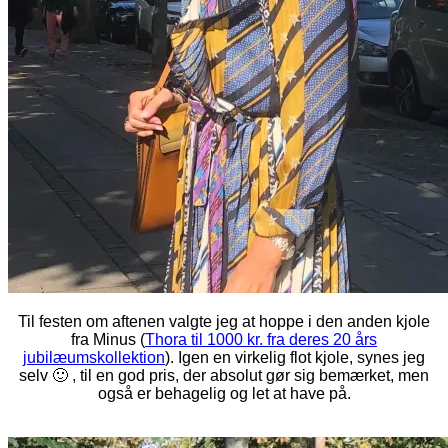
Til festen om aftenen valgte jeg at hoppe i den anden kjole
fra Minus (
Thora til 1000 kr. fra deres 20 års
jubilæumskollektion
). Igen en virkelig flot kjole, synes jeg
selv 🙂 , til en god pris, der absolut gør sig bemærket, men
også er behagelig og let at have på.