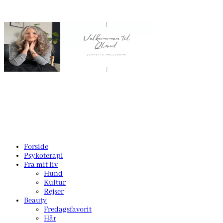
Forside
Psykoterapi
Fra mit liv
Hund
Kultur
Rejser
Beauty
Fredagsfavorit
Hår