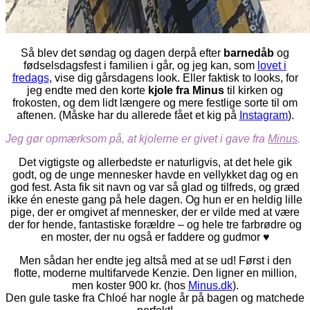
Så blev det søndag og dagen derpå efter
barnedåb
og
fødselsdagsfest i familien i går, og jeg kan, som
lovet i
fredags
, vise dig gårsdagens look. Eller faktisk to looks, for
jeg endte med den korte
kjole fra Minus
til kirken og
frokosten, og dem lidt længere og mere festlige sorte til om
aftenen. (Måske har du allerede fået et kig på
Instagram
).
Jeg gør opmærksom på, at kjolerne er givet i gave fra
Minus
.
Det vigtigste og allerbedste er naturligvis, at det hele gik
godt, og de unge mennesker havde en vellykket dag og en
god fest. Asta fik sit navn og var så glad og tilfreds, og græd
ikke én eneste gang på hele dagen. Og hun er en heldig lille
pige, der er omgivet af mennesker, der er vilde med at være
der for hende, fantastiske forældre – og hele tre farbrødre og
en moster, der nu også er faddere og gudmor ♥
Men sådan her endte jeg altså med at se ud! Først i den
flotte, moderne multifarvede Kenzie. Den ligner en million,
men koster 900 kr. (hos
Minus.dk
).
Den gule taske fra Chloé har nogle år på bagen og matchede