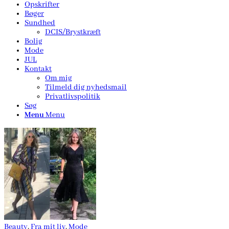
Opskrifter
Bøger
Sundhed
DCIS/Brystkræft
Bolig
Mode
JUL
Kontakt
Om mig
Tilmeld dig nyhedsmail
Privatlivspolitik
Søg
Menu
Menu
Beauty
,
Fra mit liv
,
Mode