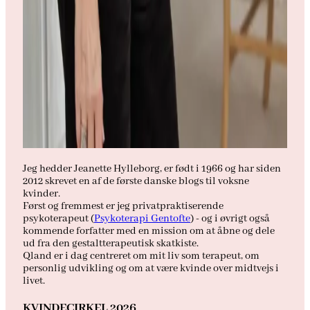
Jeg hedder Jeanette Hylleborg, er født i 1966 og har siden
2012 skrevet en af de første danske blogs til voksne
kvinder.
Først og fremmest er jeg privatpraktiserende
psykoterapeut (
Psykoterapi Gentofte
) - og i øvrigt også
kommende forfatter med en mission om at åbne og dele
ud fra den gestaltterapeutisk skatkiste.
Qland er i dag centreret om mit liv som terapeut, om
personlig udvikling og om at være kvinde over midtvejs i
livet.
KVINDECIRKEL 2026