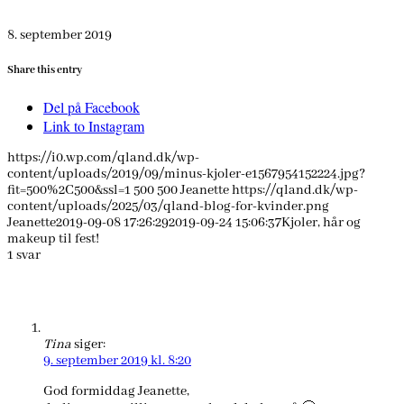
8. september 2019
Share this entry
Del på Facebook
Link to Instagram
https://i0.wp.com/qland.dk/wp-
content/uploads/2019/09/minus-kjoler-e1567954152224.jpg?
fit=500%2C500&ssl=1
500
500
Jeanette
https://qland.dk/wp-
content/uploads/2025/03/qland-blog-for-kvinder.png
Jeanette
2019-09-08 17:26:29
2019-09-24 15:06:37
Kjoler, hår og
makeup til fest!
1
svar
Tina
siger:
9. september 2019 kl. 8:20
God formiddag Jeanette,