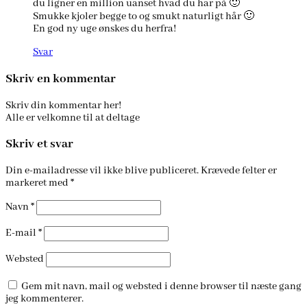
du ligner en million uanset hvad du har på 🙂
Smukke kjoler begge to og smukt naturligt hår 🙂
En god ny uge ønskes du herfra!
Svar
Skriv en kommentar
Skriv din kommentar her!
Alle er velkomne til at deltage
Skriv et svar
Din e-mailadresse vil ikke blive publiceret.
Krævede felter er
markeret med
*
Navn
*
E-mail
*
Websted
Gem mit navn, mail og websted i denne browser til næste gang
jeg kommenterer.