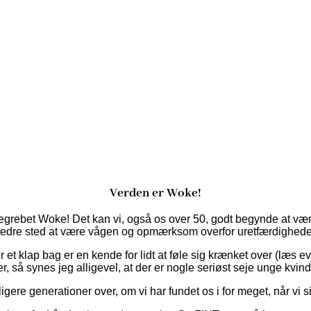
Verden er Woke!
egrebet Woke! Det kan vi, også os over 50, godt begynde at vænn
edre sted at være vågen og opmærksom overfor uretfærdighede
 et klap bag er en kende for lidt at føle sig krænket over (læs e
er, så synes jeg alligevel, at der er nogle seriøst seje unge kvin
igere generationer over, om vi har fundet os i for meget, når vi sig