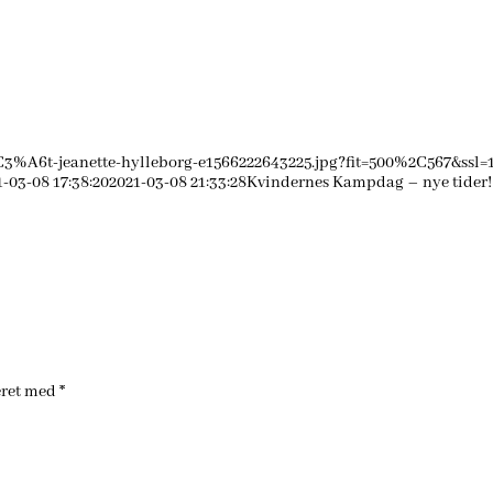
3%A6t-jeanette-hylleborg-e1566222643225.jpg?fit=500%2C567&ssl=
1-03-08 17:38:20
2021-03-08 21:33:28
Kvindernes Kampdag – nye tider!
eret med
*