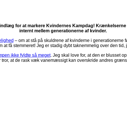
ille indlæg for at markere Kvindernes Kampdag! Krænkelserne h
internt mellem generationerne af kvinder.
lighed
– om at stå på skuldrene af kvinderne i generationerne f
m at få stemmeret! Jeg er stadig dybt taknemmelig over den tid, je
pen ikke fyldte så meget
. Jeg skal love for, at den er blusset
r tror, at de rask væk vanemæssigt kan overskride andres grænser