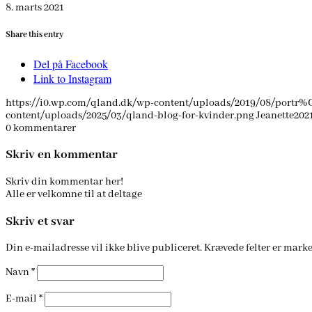
8. marts 2021
Share this entry
Del på Facebook
Link to Instagram
https://i0.wp.com/qland.dk/wp-content/uploads/2019/08/portr%C
content/uploads/2025/03/qland-blog-for-kvinder.png
Jeanette
202
0
kommentarer
Skriv en kommentar
Skriv din kommentar her!
Alle er velkomne til at deltage
Skriv et svar
Din e-mailadresse vil ikke blive publiceret.
Krævede felter er mark
Navn
*
E-mail
*