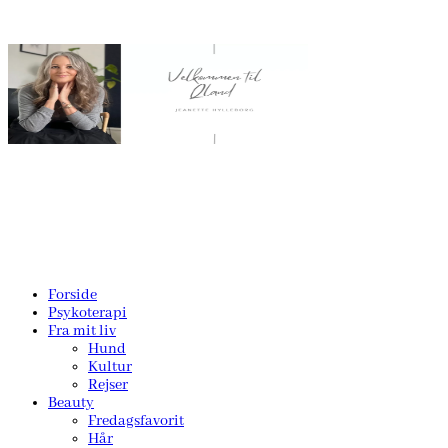
Forside
Psykoterapi
Fra mit liv
Hund
Kultur
Rejser
Beauty
Fredagsfavorit
Hår