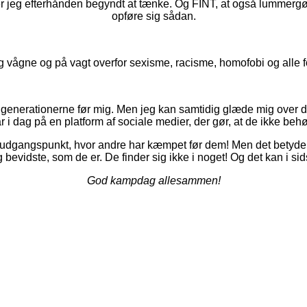
 er jeg efterhånden begyndt at tænke. Og FINT, at også lummergø
opføre sig sådan.
 vågne og på vagt overfor sexisme, racisme, homofobi og alle f
 generationerne før mig. Men jeg kan samtidig glæde mig over de
r i dag på en platform af sociale medier, der gør, at de ikke behøve
et udgangspunkt, hvor andre har kæmpet før dem! Men det betyder
 bevidste, som de er. De finder sig ikke i noget! Og det kan i si
God kampdag allesammen!