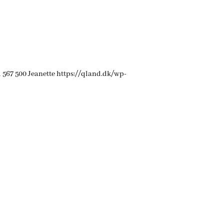
1
567
500
Jeanette
https://qland.dk/wp-