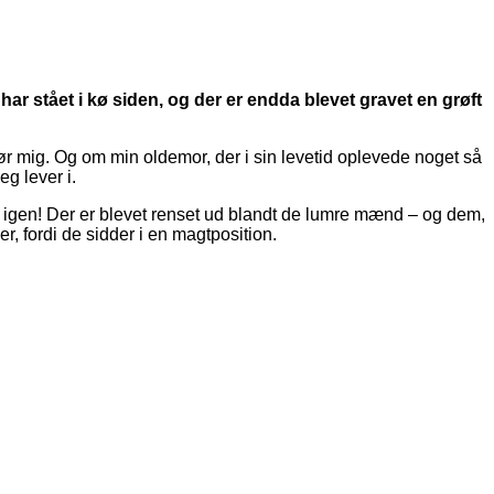
ar stået i kø siden, og der er endda blevet gravet en grøft
ør mig. Og om min oldemor, der i sin levetid oplevede noget så
g lever i.
 op igen! Der er blevet renset ud blandt de lumre mænd – og dem,
, fordi de sidder i en magtposition.