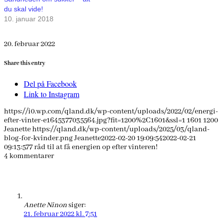
du skal vide!
10. januar 2018
20. februar 2022
Share this entry
Del på Facebook
Link to Instagram
https://i0.wp.com/qland.dk/wp-content/uploads/2022/02/energi-
efter-vinter-e1645377035564.jpg?fit=1200%2C1601&ssl=1
1601
1200
Jeanette
https://qland.dk/wp-content/uploads/2025/03/qland-
blog-for-kvinder.png
Jeanette
2022-02-20 19:09:54
2022-02-21
09:13:57
7 råd til at få energien op efter vinteren!
4
kommentarer
Anette Ninon
siger:
21. februar 2022 kl. 7:51