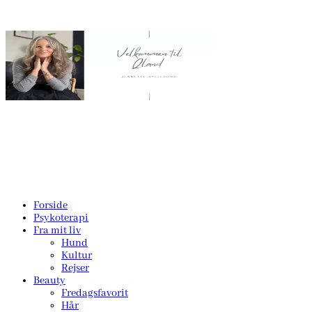
Forside
Psykoterapi
Fra mit liv
Hund
Kultur
Rejser
Beauty
Fredagsfavorit
Hår