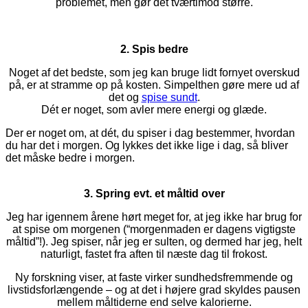
problemet, men gør det tværtimod større.
2. Spis bedre
Noget af det bedste, som jeg kan bruge lidt fornyet overskud
på, er at stramme op på kosten. Simpelthen gøre mere ud af
det og
spise sundt
.
Dét er noget, som avler mere energi og glæde.
Der er noget om, at dét, du spiser i dag bestemmer, hvordan
du har det i morgen. Og lykkes det ikke lige i dag, så bliver
det måske bedre i morgen.
3. Spring evt. et måltid over
Jeg har igennem årene hørt meget for, at jeg ikke har brug for
at spise om morgenen (“morgenmaden er dagens vigtigste
måltid”!). Jeg spiser, når jeg er sulten, og dermed har jeg, helt
naturligt, fastet fra aften til næste dag til frokost.
Ny forskning viser, at faste virker sundhedsfremmende og
livstidsforlængende – og at det i højere grad skyldes pausen
mellem måltiderne end selve kalorierne.