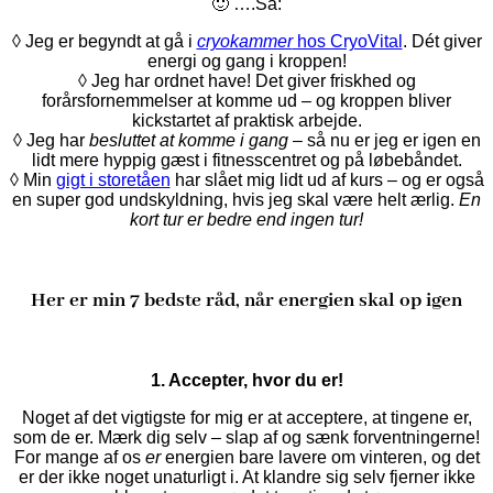
🙂 ….Så:
◊ Jeg er begyndt at gå i
cryokammer
hos CryoVital
. Dét giver
energi og gang i kroppen!
◊ Jeg har ordnet have! Det giver friskhed og
forårsfornemmelser at komme ud – og kroppen bliver
kickstartet af praktisk arbejde.
◊ Jeg har
besluttet at komme i gang
– så nu er jeg er igen en
lidt mere hyppig gæst i fitnesscentret og på løbebåndet.
◊ Min
gigt i storetåen
har slået mig lidt ud af kurs – og er også
en super god undskyldning, hvis jeg skal være helt ærlig.
En
kort tur er bedre end ingen tur!
Her er min 7 bedste råd, når energien skal op igen
1. Accepter, hvor du er!
Noget af det vigtigste for mig er at acceptere, at tingene er,
som de er. Mærk dig selv – slap af og sænk forventningerne!
For mange af os
er
energien bare lavere om vinteren, og det
er der ikke noget unaturligt i. At klandre sig selv fjerner ikke