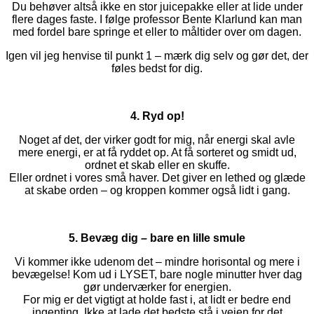
Du behøver altså ikke en stor juicepakke eller at lide under
flere dages faste. I følge professor Bente Klarlund kan man
med fordel bare springe et eller to måltider over om dagen.
Igen vil jeg henvise til punkt 1 – mærk dig selv og gør det, der
føles bedst for dig.
4. Ryd op!
Noget af det, der virker godt for mig, når energi skal avle
mere energi, er at få ryddet op. At få sorteret og smidt ud,
ordnet et skab eller en skuffe.
Eller ordnet i vores små haver. Det giver en lethed og glæde
at skabe orden – og kroppen kommer også lidt i gang.
5. Bevæg dig – bare en lille smule
Vi kommer ikke udenom det – mindre horisontal og mere i
bevægelse! Kom ud i LYSET, bare nogle minutter hver dag
gør underværker for energien.
For mig er det vigtigt at holde fast i, at lidt er bedre end
ingenting. Ikke at lade det bedste stå i vejen for det