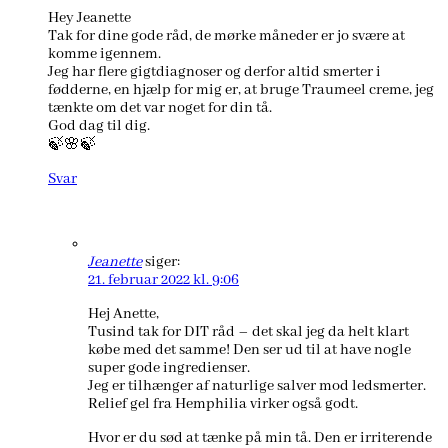
Hey Jeanette
Tak for dine gode råd, de mørke måneder er jo svære at
komme igennem.
Jeg har flere gigtdiagnoser og derfor altid smerter i
fødderne, en hjælp for mig er, at bruge Traumeel creme, jeg
tænkte om det var noget for din tå.
God dag til dig.
🍃🌸🍃
Svar
Jeanette
siger:
21. februar 2022 kl. 9:06
Hej Anette,
Tusind tak for DIT råd – det skal jeg da helt klart
købe med det samme! Den ser ud til at have nogle
super gode ingredienser.
Jeg er tilhænger af naturlige salver mod ledsmerter.
Relief gel fra Hemphilia virker også godt.
Hvor er du sød at tænke på min tå. Den er irriterende