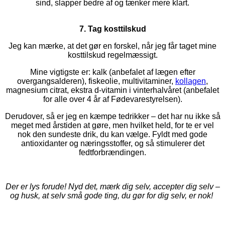
sind, slapper bedre af og tænker mere klart.
7. Tag kosttilskud
Jeg kan mærke, at det gør en forskel, når jeg får taget mine
kosttilskud regelmæssigt.
Mine vigtigste er: kalk (anbefalet af lægen efter
overgangsalderen), fiskeolie, multivitaminer,
kollagen
,
magnesium citrat, ekstra d-vitamin i vinterhalvåret (anbefalet
for alle over 4 år af Fødevarestyrelsen).
Derudover, så er jeg en kæmpe tedrikker – det har nu ikke så
meget med årstiden at gøre, men hvilket held, for te er vel
nok den sundeste drik, du kan vælge. Fyldt med gode
antioxidanter og næringsstoffer, og så stimulerer det
fedtforbrændingen.
Der er lys forude! Nyd det, mærk dig selv, accepter dig selv –
og husk, at selv små gode ting, du gør for dig selv, er nok!