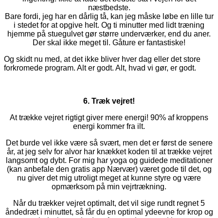
næstbedste.
Bare fordi, jeg har en dårlig tå, kan jeg måske løbe en lille tur
i stedet for at opgive helt. Og ti minutter med lidt træning
hjemme på stuegulvet gør større underværker, end du aner.
Der skal ikke meget til. Gåture er fantastiske!
Og skidt nu med, at det ikke bliver hver dag eller det store
forkromede program. Alt er godt. Alt, hvad vi gør, er godt.
6. Træk vejret!
At trække vejret rigtigt giver mere energi! 90% af kroppens
energi kommer fra ilt.
Det burde vel ikke være så svært, men det er først de senere
år, at jeg selv for alvor har knækket koden til at trække vejret
langsomt og dybt. For mig har yoga og guidede meditationer
(kan anbefale den gratis app Nærvær) været gode til det, og
nu giver det mig utroligt meget at kunne styre og være
opmærksom på min vejrtrækning.
Når du trækker vejret optimalt, det vil sige rundt regnet 5
åndedræt i minuttet, så får du en optimal ydeevne for krop og