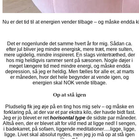
Nu er det tid til at energien vender tilbage – og måske endda 
Det er nogenlunde det samme hvert år for mig. Sådan ca.
efter jul bliver jeg mindre energisk, mere træt, mere sulten,
mere ugidelig, mindre inspireret. En slags vintertræthed, der
hos mig heldigvis rammer sent på sæsonen. Nogle døjer i
meget længere tid med mindre energi, og måske endda
depression, så jeg er heldig. Men fælles for alle er, at marts
er måneden, hvor det hele begynder at vende igen,
og
energien skal NOK vende tilbage.
Op at stå igen
Pludselig fik jeg øje på en ting hos mig selv – og måske en
forklaring på, at der var et par ekstra kilo, der havde bidt fast.
Jeg er jo blevet er ret
horisontal type
de sidste par måneder.
Altså een, der er blevet alt for vild med at ligge ned! I sengen,
i badekarret, på sofaen, liggende meditationer….ligge, ligge,
ligge. Livet skal absolut nydes, men jeg jo må op at stå igen