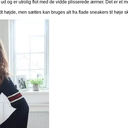
elig ud og er utrolig flot med de vidde plisserede ærmer. Det er 
dt højde, men sættes kan bruges alt fra flade sneakers til høje s