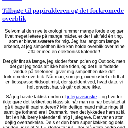
Tilbage til papiralderen og det forkromede
overblik
Selvom al den nye teknologi rummer mange fordele og gør
livet meget lettere på mange måder, er der i alt fald én ting,
som er blevet sværere for mig. Jeg har langt om længe
erkendt, at jeg simpelthen ikke kan holde overblik over mine
aftaler med en elektronisk kalender!
Det går fint så længe, jeg sidder foran pc’en og Outlook, men
det gør jeg trods alt ikke hele tiden, og det lille fedtede
vindue på telefonen, giver mig simpelthen ikke det
forkromede overblik. Når man, som jeg, ovenikøbet er lidt af
en tidsspasser/tidsoptimist, der sjældent ved, hvad dato, vi
helt præcist har, så går det bare ikke.
Så jeg havde faktisk endnu et
julegaveønske
– og hvorfor
ikke gøre det lækkert og klassisk, når man nu har besluttet at
gå tilbage til papiralderen? Min dejlige mand måtte ringe til
samtlige forhandlere i Danmark, men det lykkedes ham at få
fat i en Mulberry kalender til mig i julegave. Det var en stor
dejlig overraskelse. Dels er den bare super lækker, og dels
var den udsolgt ALLE steder før jul – der må være andre end