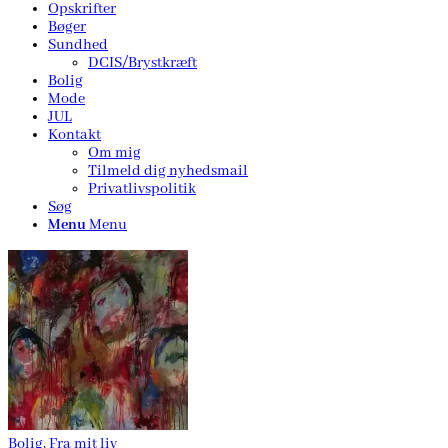
Opskrifter
Bøger
Sundhed
DCIS/Brystkræft
Bolig
Mode
JUL
Kontakt
Om mig
Tilmeld dig nyhedsmail
Privatlivspolitik
Søg
Menu
Menu
Bolig
,
Fra mit liv