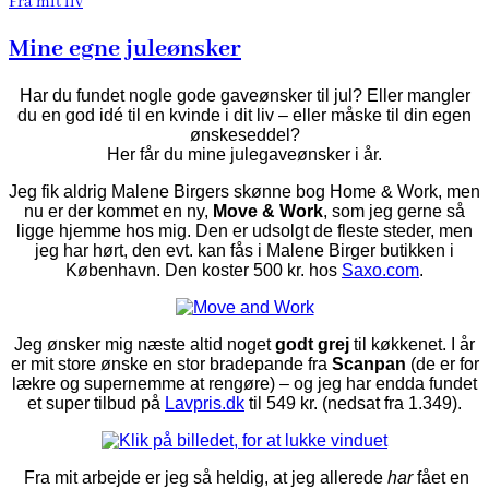
Fra mit liv
Mine egne juleønsker
Har du fundet nogle gode gaveønsker til jul? Eller mangler
du en god idé til en kvinde i dit liv – eller måske til din egen
ønskeseddel?
Her får du mine julegaveønsker i år.
Jeg fik aldrig Malene Birgers skønne bog Home & Work, men
nu er der kommet en ny,
Move & Work
, som jeg gerne så
ligge hjemme hos mig. Den er udsolgt de fleste steder, men
jeg har hørt, den evt. kan fås i Malene Birger butikken i
København. Den koster 500 kr. hos
Saxo.com
.
Jeg ønsker mig næste altid noget
godt grej
til køkkenet. I år
er mit store ønske en stor bradepande fra
Scanpan
(de er for
lækre og supernemme at rengøre) – og jeg har endda fundet
et super tilbud på
Lavpris.dk
til 549 kr. (nedsat fra 1.349).
Fra mit arbejde er jeg så heldig, at jeg allerede
har
fået en