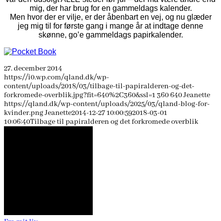
mig, der har brug for en gammeldags kalender.
Men hvor der er vilje, er der åbenbart en vej, og nu glæder
jeg mig til for første gang i mange år at indtage denne
skønne, go’e gammeldags papirkalender.
27. december 2014
https://i0.wp.com/qland.dk/wp-
content/uploads/2018/03/tilbage-til-papiralderen-og-det-
forkromede-overblik.jpg?fit=640%2C360&ssl=1
360
640
Jeanette
https://qland.dk/wp-content/uploads/2025/03/qland-blog-for-
kvinder.png
Jeanette
2014-12-27 10:00:59
2018-03-01
10:06:40
Tilbage til papiralderen og det forkromede overblik