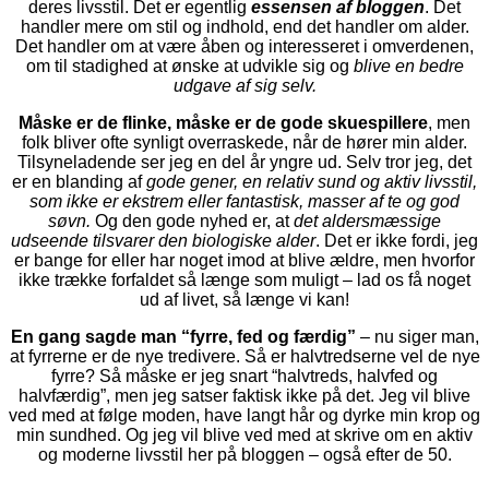
deres livsstil. Det er egentlig
essensen af bloggen
. Det
handler mere om stil og indhold, end det handler om alder.
Det handler om at være åben og interesseret i omverdenen,
om til stadighed at ønske at udvikle sig og
blive en bedre
udgave af sig selv.
Måske er de flinke, måske er de gode skuespillere
, men
folk bliver ofte synligt overraskede, når de hører min alder.
Tilsyneladende ser jeg en del år yngre ud. Selv tror jeg, det
er en blanding af
gode gener, en relativ sund og aktiv livsstil,
som ikke er ekstrem eller fantastisk, masser af te og god
søvn.
Og den gode nyhed er, at
det aldersmæssige
udseende tilsvarer den biologiske alder
. Det er ikke fordi, jeg
er bange for eller har noget imod at blive ældre, men hvorfor
ikke trække forfaldet så længe som muligt – lad os få noget
ud af livet, så længe vi kan!
En gang sagde man “fyrre, fed og færdig”
– nu siger man,
at fyrrerne er de nye tredivere. Så er halvtredserne vel de nye
fyrre? Så måske er jeg snart “halvtreds, halvfed og
halvfærdig”, men jeg satser faktisk ikke på det. Jeg vil blive
ved med at følge moden, have langt hår og dyrke min krop og
min sundhed. Og jeg vil blive ved med at skrive om en aktiv
og moderne livsstil her på bloggen – også efter de 50.