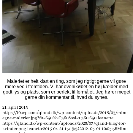
Maleriet er helt klart en ting, som jeg rigtigt gerne vil gøre
mere ved i fremtiden. Vi har ovenikøbet en høj kælder med
godt lys og plads, som er perfekt til formålet. Jeg hører meget
gerne din kommentar til, hvad du synes.
21. april 2015
https://i0.wp.com/qland.dk/wp-content/uploads/2018/03/mine-
egne-malerier.jpg?fit=640%2C360&ssl=1
360
640
Jeanette
https://qland.dk/wp-content/uploads/2025/03/qland-blog-for-
kvinder.png
Jeanette
2015-04-21 13:19:54
2018-03-01 10:03:36
Mine