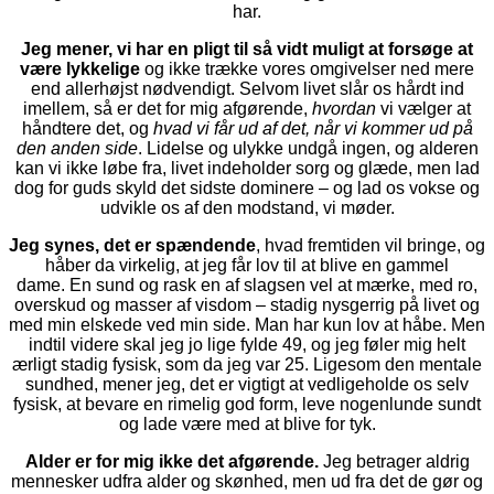
har.
Jeg mener, vi har en pligt til så vidt muligt at forsøge at
være lykkelige
og ikke trække vores omgivelser ned mere
end allerhøjst nødvendigt. Selvom livet slår os hårdt ind
imellem, så er det for mig afgørende,
hvordan
vi vælger at
håndtere det, og
hvad vi får ud af det, når vi kommer ud på
den anden side
. Lidelse og ulykke undgå ingen, og alderen
kan vi ikke løbe fra, livet indeholder sorg og glæde, men lad
dog for guds skyld det sidste dominere – og lad os vokse og
udvikle os af den modstand, vi møder.
Jeg synes, det er spændende
, hvad fremtiden vil bringe, og
håber da virkelig, at jeg får lov til at blive en gammel
dame. En sund og rask en af slagsen vel at mærke, med ro,
overskud og masser af visdom – stadig nysgerrig på livet og
med min elskede ved min side. Man har kun lov at håbe. Men
indtil videre skal jeg jo lige fylde 49, og jeg føler mig helt
ærligt stadig fysisk, som da jeg var 25. Ligesom den mentale
sundhed, mener jeg, det er vigtigt at vedligeholde os selv
fysisk, at bevare en rimelig god form, leve nogenlunde sundt
og lade være med at blive for tyk.
Alder er for mig ikke det afgørende.
Jeg betrager aldrig
mennesker udfra alder og skønhed, men ud fra det de gør og