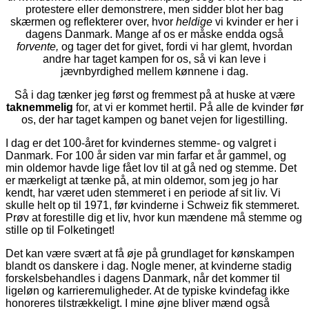
protestere eller demonstrere, men sidder blot her bag
skærmen og reflekterer over, hvor
heldige
vi kvinder er her i
dagens Danmark. Mange af os er måske endda også
forvente,
og tager det for givet, fordi vi har glemt, hvordan
andre har taget kampen for os, så vi kan leve i
jævnbyrdighed mellem kønnene i dag.
Så i dag tænker jeg først og fremmest på at huske at være
taknemmelig
for, at vi er kommet hertil. På alle de kvinder før
os, der har taget kampen og banet vejen for ligestilling.
I dag er det 100-året for kvindernes stemme- og valgret i
Danmark. For 100 år siden var min farfar et år gammel, og
min oldemor havde lige fået lov til at gå ned og stemme. Det
er mærkeligt at tænke på, at min oldemor, som jeg jo har
kendt, har været uden stemmeret i en periode af sit liv. Vi
skulle helt op til 1971, før kvinderne i Schweiz fik stemmeret.
Prøv at forestille dig et liv, hvor kun mændene må stemme og
stille op til Folketinget!
Det kan være svært at få øje på grundlaget for kønskampen
blandt os danskere i dag. Nogle mener, at kvinderne stadig
forskelsbehandles i dagens Danmark, når det kommer til
ligeløn og karrieremuligheder. At de typiske kvindefag ikke
honoreres tilstrækkeligt. I mine øjne bliver mænd også