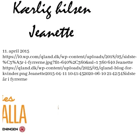
11. april 2015
https://i0.wp.com/qland.dk/wp-content/uploads/2018/03/sidste-
%C3%A5r-i-fyrrerne.jpg?fit=640%2C360&ssl=1
360
640
Jeanette
https://qland.dk/wp-content/uploads/2025/03/qland-blog-for-
kvinder.png
Jeanette
2015-04-11 10:41:45
2020-06-10 21:42:34
Sidste
år i fyrrerne