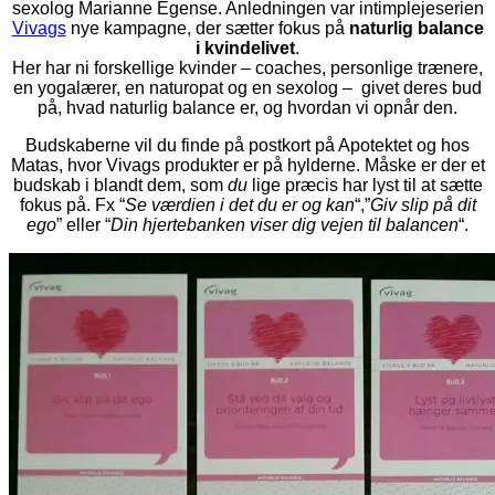
sexolog Marianne Egense. Anledningen var intimplejeserien
Vivags
nye kampagne, der sætter fokus på
naturlig balance
i kvindelivet
.
Her har n
i forskellige kvinder – coaches, personlige trænere,
en yogalærer, en naturopat og en sexolog – givet deres bud
på, hvad naturlig balance er, og hvordan vi opnår den.
Budskaberne vil du finde på postkort på Apotektet og hos
Matas, hvor Vivags produkter er på hylderne. Måske er der et
budskab i blandt dem, som
du
lige præcis har lyst til at sætte
fokus på. Fx “
Se værdien i det du er og kan
“,”
Giv slip på dit
ego
” eller “
Din hjertebanken viser dig vejen til balancen
“.