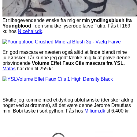
Et tilbagevendende ønske fra mig er min
yndlingsblush fra
Youngblood
i den smukke lyserøde farve Tulip. Fås til 169
kr. hos
Nicehair.dk
.
En god mascara er næsten også altid at finde blandt mine
juleønsker. I år kunne jeg godt tænke mig fx at prøve denne
prisvindende
Volume Effet Faux Cils mascara fra YSL
.
Matas
har den til 255 kr.
Skulle jeg komme med et dyrt og ublut ønske (der sker aldrig
noget ved at drømme), så det være denne Jerome Dreufuss
mini Bobi taske i sort python. Fås hos
Milium.dk
til 6.400 kr.