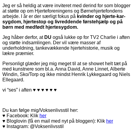
Jeg er så heldig at være inviteret med derind for som blogger
at støtte op om Hjerteforeningens og Børnehjertefondens
arbejde. I år er der særligt fokus på
kvinder og hjerte-kar-
sygdom, hjertestop og livreddende førstehjælp og på
børn med medfødt hjertesygdom.
Jeg håber derfor, at
DU
også lukke op for TV2 Charlie i aften
og støtte indsamlingen. Der vil være masser af
underholdning, tankevækkende hjertehistorie, musik og
lækre præmier.
Personligt glæder jeg mig meget til at se showet helt tæt på
med kunstnere som bl.a. Anna David, Anne Linnet, Alberte
Windin, Sko/Torp og ikke mindst Henrik Lykkegaard og Niels
Ellegaard.
vi “ses” i aften ♥ ♥ ♥ ♥ ♥ ♥
Du kan følge mig/Voksenlivsstil her:
♥ Facebook: Klik
her
♥ Bloglovin (få en mail med nyt på bloggen): Klik
her
♥ Instagram: @Voksenlivsstil