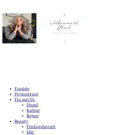
Forside
Psykoterapi
Fra mit liv
Hund
Kultur
Rejser
Beauty
Fredagsfavorit
Hår