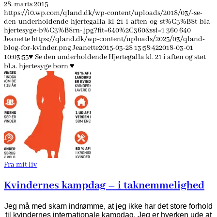
28. marts 2015
https://i0.wp.com/qland.dk/wp-content/uploads/2018/03/-se-
den-underholdende-hjertegalla-kl-21-i-aften-og-st%C3%B8t-bla-
hjertesyge-b%C3%B8rn-.jpg?fit=640%2C360&ssl=1
360
640
Jeanette
https://qland.dk/wp-content/uploads/2025/03/qland-
blog-for-kvinder.png
Jeanette
2015-03-28 13:58:42
2018-03-01
10:03:55
♥ Se den underholdende Hjertegalla kl. 21 i aften og støt
bl.a. hjertesyge børn ♥
Fra mit liv
Kvindernes kampdag – i taknemmelighed
Jeg må med skam indrømme, at jeg ikke har det store forhold
til kvindernes internationale kampdag. Jeg er hverken ude at