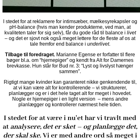
I stedet for at reklamere for intimsæber, mælkesyrekapsler og
pH-balance (hvis man kender produkterne, ved man, at
kvaliteten taler for sig selv), får du gode råd til balance i
livet
–
og det
er sjovt nok også meget lettere for de fleste af os at
tale fremfor end balance i
underlivet
.
Tilbage til foredraget.
Marianne Egense er forfatter til flere
bøger bl.a. om “hjernepiger” og kendt fra Alt for Damernes
brevkasse. Hun står for Bud nr. 3: “Lyst og livslyst hænger
sammen”.
Rigtigt mange kvinder kan garanteret nikke genkendende til,
at vi kan være alt for kontrollerende – vi strukturerer,
planlægger og er i det hele taget alt for meget i hovedet.
Nogle er hjernepiger i en light version – mens andre
planlægger og kontrollerer nærmest hele tiden.
I stedet for at være i nu’et har vi travlt med
at
analysere, det er sket – og planlægge det,
der skal ske.
Vi er med andre ord så meget i