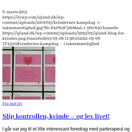
8. marts 2015
https://i0.wp.com/qland.dk/wp-
content/uploads/2018/03/kvindernes-kampdag--i-
taknemmelighed.jpg?fit=640%2C360&ssl=1
360
640
Jeanette
https://qland.dk/wp-content/uploads/2025/03/qland-blog-for-
kvinder.png
Jeanette
2015-03-08 11:56:01
2021-03-08
17:45:01
Kvindernes kampdag – i taknemmelighed
Fra mit liv
Slip kontrollen, kvinde – og lev livet!
I går var jeg til et lille interessant foredrag med parterapeut og