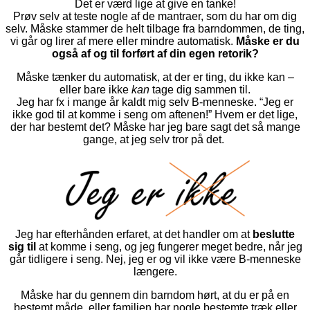
Det er værd lige at give en tanke!
Prøv selv at teste nogle af de mantraer, som du har om dig
selv. Måske stammer de helt tilbage fra barndommen, de ting,
vi går og lirer af mere eller mindre automatisk.
Måske er du
også af og til forført af din egen retorik?
Måske tænker du automatisk, at der er ting, du ikke kan –
eller bare ikke
kan
tage dig sammen til.
Jeg har fx i mange år kaldt mig selv B-menneske. “Jeg er
ikke god til at komme i seng om aftenen!” Hvem er det lige,
der har bestemt det? Måske har jeg bare sagt det så mange
gange, at jeg selv tror på det.
Jeg har efterhånden erfaret, at det handler om at
beslutte
sig til
at komme i seng, og jeg fungerer meget bedre, når jeg
går tidligere i seng. Nej, jeg er og vil ikke være B-menneske
længere.
Måske har du gennem din barndom hørt, at du er på en
bestemt måde, eller familien har nogle bestemte træk eller