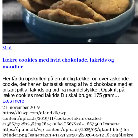
Mad
Lækre cookies med hvid chokolade, lakrids og
mandler
Her får du opskriften på en utrolig lækker og overraskende
cookie, der har en fantastisk smag af hvid chokolade med et
pikant pift af lakrids og bid fra mandelstykker. Opskrift på
lækre cookies med lakrids Du skal bruge: 175 gram…
Læs mere
21. november 2019
https://i0.wp.com/qland.dk/wp-
content/uploads/2019/11/cookies-lakrids-scaled-
e1586713281256.jpg?fit=500%2C667&ssl=1
667
500
Jeanette
https://qland.dk/wp-content/uploads/2025/03/qland-blog-for-
kvinder.png
Jeanette
2019-11-21 20:20:58
2020-04-12 18:54:38
Lækre