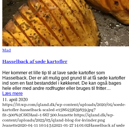
Mad
Hasselback af søde kartofler
Her kommer et lille tip til at lave søde kartofler som
Hasselback. Der er alt mulig god grund til at få søde kartofler
ind som en fast bestanddel i køkkenet. De kan også bages
hele eller med andre rodfrugter eller bruges til fritter…
Læs mere
11. april 2020
https://i0.wp.com/qland.dk/wp-content/uploads/2020/04/soede-
kartofler-hasselback-scaled-e1586455659839.jpg?
fit=500%2C667&ssl=1
667
500
Jeanette
https://qland.dk/wp-
content/uploads/2025/03/qland-blog-for-kvinder.png
Jeanette
2020-04-11 10:14:34
2021-01-27 14:01:02
Hasselback af søde