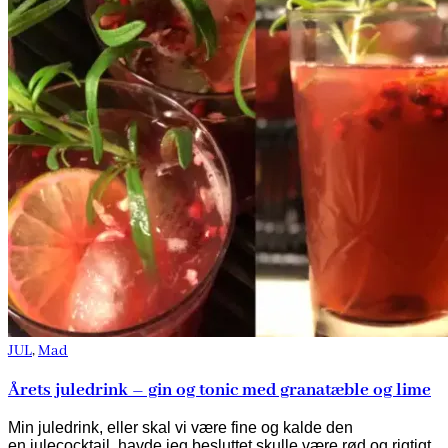
JUL
,
Mad
Årets juledrink – gin og tonic med granatæble og lime
Min juledrink, eller skal vi være fine og kalde den
en julecocktail, havde jeg besluttet skulle være rød og rigtigt