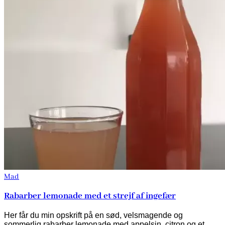
Mad
Rabarber lemonade med et strejf af ingefær
Her får du min opskrift på en sød, velsmagende og
sommerlig rabarber lemonade med appelsin, citron og et