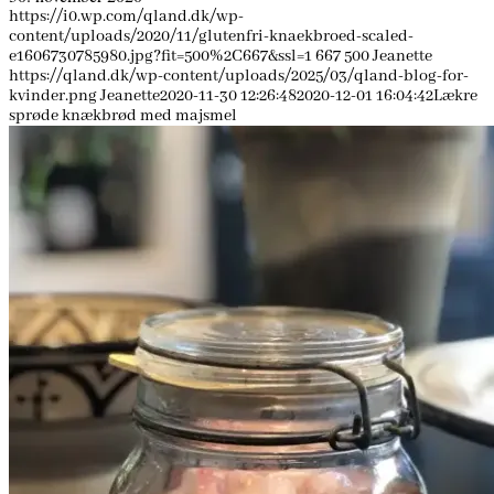
https://i0.wp.com/qland.dk/wp-
content/uploads/2020/11/glutenfri-knaekbroed-scaled-
e1606730785980.jpg?fit=500%2C667&ssl=1
667
500
Jeanette
https://qland.dk/wp-content/uploads/2025/03/qland-blog-for-
kvinder.png
Jeanette
2020-11-30 12:26:48
2020-12-01 16:04:42
Lækre
sprøde knækbrød med majsmel