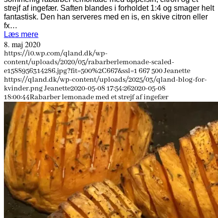
strejf af ingefær. Saften blandes i forholdet 1:4 og smager helt
fantastisk. Den han serveres med en is, en skive citron eller
fx…
Læs mere
8. maj 2020
https://i0.wp.com/qland.dk/wp-
content/uploads/2020/05/rabarberlemonade-scaled-
e1588956314286.jpg?fit=500%2C667&ssl=1
667
500
Jeanette
https://qland.dk/wp-content/uploads/2025/03/qland-blog-for-
kvinder.png
Jeanette
2020-05-08 17:54:26
2020-05-08
18:00:44
Rabarber lemonade med et strejf af ingefær