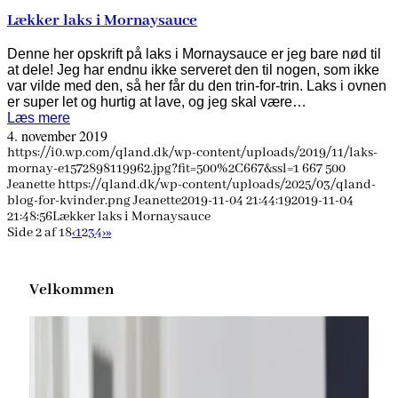
Lækker laks i Mornaysauce
Denne her opskrift på laks i Mornaysauce er jeg bare nød til
at dele! Jeg har endnu ikke serveret den til nogen, som ikke
var vilde med den, så her får du den trin-for-trin. Laks i ovnen
er super let og hurtig at lave, og jeg skal være…
Læs mere
4. november 2019
https://i0.wp.com/qland.dk/wp-content/uploads/2019/11/laks-
mornay-e1572898119962.jpg?fit=500%2C667&ssl=1
667
500
Jeanette
https://qland.dk/wp-content/uploads/2025/03/qland-
blog-for-kvinder.png
Jeanette
2019-11-04 21:44:19
2019-11-04
21:48:56
Lækker laks i Mornaysauce
Side 2 af 18
‹
1
2
3
4
›
»
Velkommen