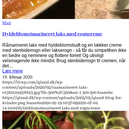
Mad
Hyldeblomstmarineret laks med rogncreme
Råmarineret laks med hyldeblomstsaft og en lækker creme
med stenbiderrogn eller lakserogn - så får du simpelthen ikke
en bedre og nemmere og flottere forret! Og utroligt
velsmagende ikke mindst. Brug stenbiderrogn til cremen, når
det…
Læs mere
19. februar 2020
https://i0.wp.com/qland.dk/wp-
content/uploads/2020/02/raamarineret-laks-
e1582104936843.jpg?fit=500%2C500&ssl=1
500
500
Jeanette
https://qland.dk/wp-content/uploads/2025/03/qland-blog-for-
kvinder.png
Jeanette
2020-02-19 10:57:09
2020-07-04
14:10:04
Hyldeblomstmarineret laks med rogncreme