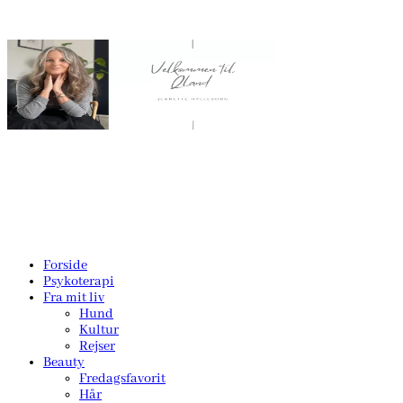
Forside
Psykoterapi
Fra mit liv
Hund
Kultur
Rejser
Beauty
Fredagsfavorit
Hår