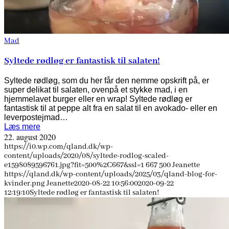
Mad
Syltede rødløg er fantastisk til salaten!
Syltede rødløg, som du her får den nemme opskrift på, er
super delikat til salaten, ovenpå et stykke mad, i en
hjemmelavet burger eller en wrap! Syltede rødløg er
fantastisk til at peppe alt fra en salat til en avokado- eller en
leverpostejmad…
Læs mere
22. august 2020
https://i0.wp.com/qland.dk/wp-
content/uploads/2020/08/syltede-rodlog-scaled-
e1598089596761.jpg?fit=500%2C667&ssl=1
667
500
Jeanette
https://qland.dk/wp-content/uploads/2025/03/qland-blog-for-
kvinder.png
Jeanette
2020-08-22 10:56:00
2020-09-22
12:19:10
Syltede rødløg er fantastisk til salaten!