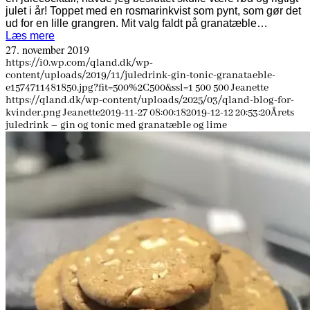
julet i år! Toppet med en rosmarinkvist som pynt, som gør det
ud for en lille grangren. Mit valg faldt på granatæble…
Læs mere
27. november 2019
https://i0.wp.com/qland.dk/wp-
content/uploads/2019/11/juledrink-gin-tonic-granataeble-
e1574711481850.jpg?fit=500%2C500&ssl=1
500
500
Jeanette
https://qland.dk/wp-content/uploads/2025/03/qland-blog-for-
kvinder.png
Jeanette
2019-11-27 08:00:18
2019-12-12 20:53:20
Årets
juledrink – gin og tonic med granatæble og lime