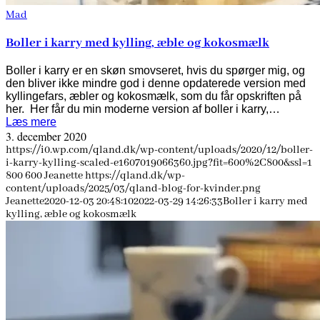
Mad
Boller i karry med kylling, æble og kokosmælk
Boller i karry er en skøn smovseret, hvis du spørger mig, og
den bliver ikke mindre god i denne opdaterede version med
kyllingefars, æbler og kokosmælk, som du får opskriften på
her. Her får du min moderne version af boller i karry,…
Læs mere
3. december 2020
https://i0.wp.com/qland.dk/wp-content/uploads/2020/12/boller-
i-karry-kylling-scaled-e1607019066360.jpg?fit=600%2C800&ssl=1
800
600
Jeanette
https://qland.dk/wp-
content/uploads/2025/03/qland-blog-for-kvinder.png
Jeanette
2020-12-03 20:48:10
2022-03-29 14:26:33
Boller i karry med
kylling, æble og kokosmælk