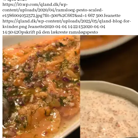
https://i0.wp.com/qland.dk/wp-
content/uploads/2020/04/ramsloeg-pesto-scaled-
e1586004032372.jpg?fit=500%2C667&ssl=1
667
500
Jeanette
https://qland.dk/wp-content/uploads/2025/03/qland-blog-for-
kvinder.png
Jeanette
2020-04-04 14:22:13
2020-04-04
14:50:42
Opskrift på den lækreste ramsløgspesto