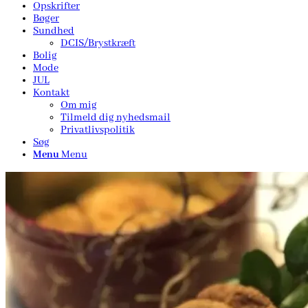
Opskrifter
Bøger
Sundhed
DCIS/Brystkræft
Bolig
Mode
JUL
Kontakt
Om mig
Tilmeld dig nyhedsmail
Privatlivspolitik
Søg
Menu
Menu