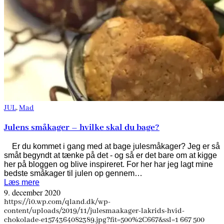
JUL
,
Mad
Julens småkager – hvilke skal du bage?
Er du kommet i gang med at bage julesmåkager? Jeg er så
småt begyndt at tænke på det - og så er det bare om at kigge
her på bloggen og blive inspireret. For her har jeg lagt mine
bedste småkager til julen op gennem…
Læs mere
9. december 2020
https://i0.wp.com/qland.dk/wp-
content/uploads/2019/11/julesmaakager-lakrids-hvid-
chokolade-e1574364082389.jpg?fit=500%2C667&ssl=1
667
500