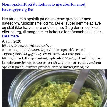
Nem opskrift på de lækreste grovboller med
havregryn og frø
Her får du min opskrift på de lækreste grovboller med
havregryn, fuldkornsmel og frø. De er super nemme at lave
og skal ikke hæve mere end en time. Brug dem med fx ost
eller pålæg, til morgen eller frokost eller nårsomhelst - eller…
Læs mere
9. april 2020
https://i0.wp.com/qland.dk/wp-
content/uploads/2020/04/grovboller-opskrift-scaled-
e1586451608674.jpg?fit=500%2C667&ssl=1
667
500
Jeanette
https://qland.dk/wp-content/uploads/2025/03/qland-blog-for-
kvinder.png
Jeanette
2020-04-09 18:37:41
2021-01-10 22:33:25
Nem
opskrift på de lækreste grovboller med havregryn og frø