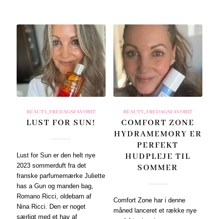
BEAUTY
,
FREDAGSFAVORIT
BEAUTY
,
FREDAGSFAVORIT
LUST FOR SUN!
COMFORT ZONE
HYDRAMEMORY ER
PERFEKT
Lust for Sun er den helt nye
HUDPLEJE TIL
2023 sommerduft fra det
SOMMER
franske parfumemærke Juliette
has a Gun og manden bag,
Romano Ricci, oldebarn af
Comfort Zone har i denne
Nina Ricci. Den er noget
måned lanceret et række nye
særligt med et hav af