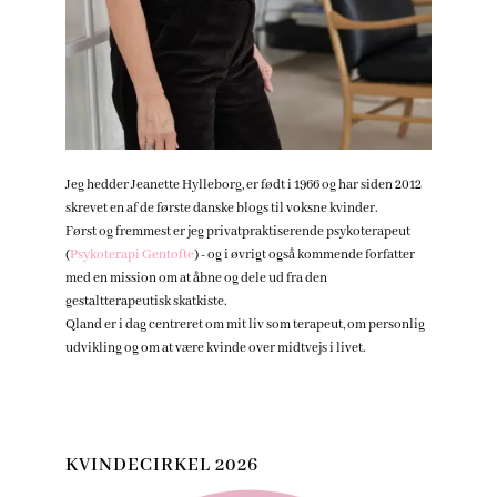
Jeg hedder Jeanette Hylleborg, er født i 1966 og har siden 2012
skrevet en af de første danske blogs til voksne kvinder.
Først og fremmest er jeg privatpraktiserende psykoterapeut
(
Psykoterapi Gentofte
) - og i øvrigt også kommende forfatter
med en mission om at åbne og dele ud fra den
gestaltterapeutisk skatkiste.
Qland er i dag centreret om mit liv som terapeut, om personlig
udvikling og om at være kvinde over midtvejs i livet.
KVINDECIRKEL 2026