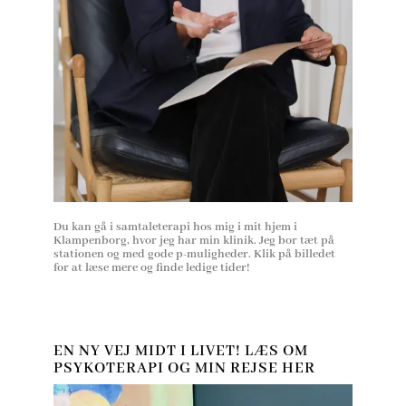
Du kan gå i samtaleterapi hos mig i mit hjem i
Klampenborg, hvor jeg har min klinik. Jeg bor tæt på
stationen og med gode p-muligheder. Klik på billedet
for at læse mere og finde ledige tider!
EN NY VEJ MIDT I LIVET! LÆS OM
PSYKOTERAPI OG MIN REJSE HER