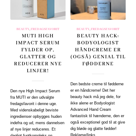
BEAUTY
,
FREDAGSFAVORIT
BEAUTY
,
FREDAGSFAVORIT
MUTI HIGH
BEAUTY HACK:
IMPACT SERUM
BODYOLOGIST
FYLDER OP,
HÅNDCREME ER
GLATTER OG
(OGSÅ) GENIAL TIL
REDUCERER NYE
FØDDERNE
LINJER!
Den bedste creme til fødderne
er en håndcreme! Det her
Den nye High Impact Serum
beauty hack må jeg dele, for
fra MUTI er den udvalgte
ikke alene er Bodyologist
fredagsfavorit i denne uge.
Advanced Hand Cream
Med videnskabeligt beviste
fantastisk til hænderne, den er
ingredienser opbygges huden
også exceptionel god til at give
indefra og ud, mens dannelsen
dig bløde og glatte fødder!
af nye linjer reduceres. Et
Reklame/links…
dagligt fugtkompleks og