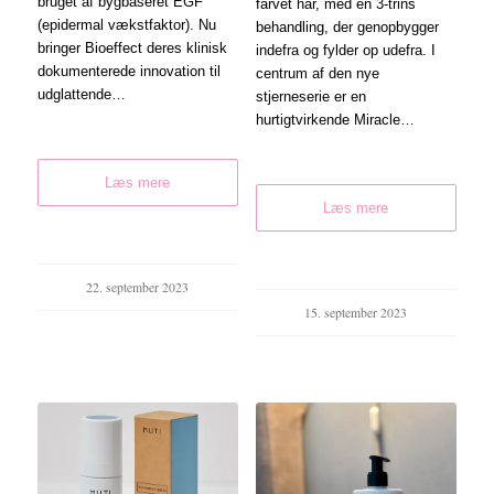
bruget af bygbaseret EGF
farvet hår, med en 3-trins
(epidermal vækstfaktor). Nu
behandling, der genopbygger
bringer Bioeffect deres klinisk
indefra og fylder op udefra. I
dokumenterede innovation til
centrum af den nye
udglattende…
stjerneserie er en
hurtigtvirkende Miracle…
Læs mere
Læs mere
22. september 2023
15. september 2023