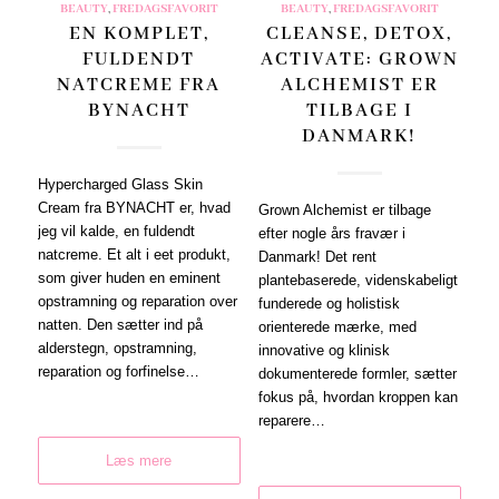
BEAUTY
,
FREDAGSFAVORIT
BEAUTY
,
FREDAGSFAVORIT
EN KOMPLET,
CLEANSE, DETOX,
FULDENDT
ACTIVATE: GROWN
NATCREME FRA
ALCHEMIST ER
BYNACHT
TILBAGE I
DANMARK!
Hypercharged Glass Skin
Cream fra BYNACHT er, hvad
Grown Alchemist er tilbage
jeg vil kalde, en fuldendt
efter nogle års fravær i
natcreme. Et alt i eet produkt,
Danmark! Det rent
som giver huden en eminent
plantebaserede, videnskabeligt
opstramning og reparation over
funderede og holistisk
natten. Den sætter ind på
orienterede mærke, med
alderstegn, opstramning,
innovative og klinisk
reparation og forfinelse…
dokumenterede formler, sætter
fokus på, hvordan kroppen kan
reparere…
Læs mere