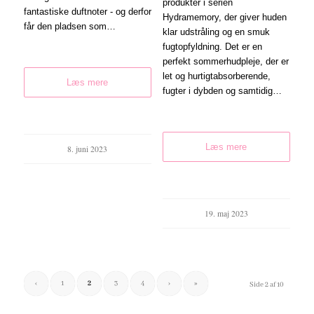
produkter i serien
fantastiske duftnoter - og derfor
Hydramemory, der giver huden
får den pladsen som…
klar udstråling og en smuk
fugtopfyldning. Det er en
perfekt sommerhudpleje, der er
let og hurtigtabsorberende,
Læs mere
fugter i dybden og samtidig…
Læs mere
8. juni 2023
19. maj 2023
‹
1
2
3
4
›
»
Side 2 af 10