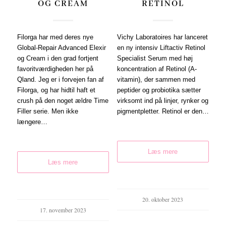
OG CREAM
RETINOL
Filorga har med deres nye
Vichy Laboratoires har lanceret
Global-Repair Advanced Elexir
en ny intensiv Liftactiv Retinol
og Cream i den grad fortjent
Specialist Serum med høj
favoritværdigheden her på
koncentration af Retinol (A-
Qland. Jeg er i forvejen fan af
vitamin), der sammen med
Filorga, og har hidtil haft et
peptider og probiotika sætter
crush på den noget ældre Time
virksomt ind på linjer, rynker og
Filler serie. Men ikke
pigmentpletter. Retinol er den…
længere…
Læs mere
Læs mere
20. oktober 2023
17. november 2023