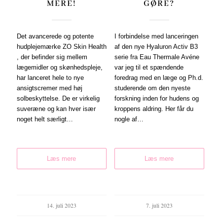
MERE!
GØRE?
Det avancerede og potente
I forbindelse med lanceringen
hudplejemærke ZO Skin Health
af den nye Hyaluron Activ B3
, der befinder sig mellem
serie fra Eau Thermale Avéne
lægemidler og skønhedspleje,
var jeg til et spændende
har lanceret hele to nye
foredrag med en læge og Ph.d.
ansigtscremer med høj
studerende om den nyeste
solbeskyttelse. De er virkelig
forskning inden for hudens og
suveræne og kan hver især
kroppens aldring. Her får du
noget helt særligt…
nogle af…
Læs mere
Læs mere
14. juli 2023
7. juli 2023