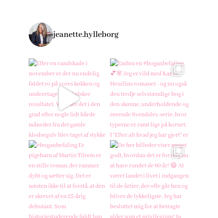
jeanette.hylleborg