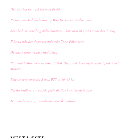
Her står jeg nu – på vej mod de 60
Ny topunderholdende bog af Moa Herngren: Skilsmissen
Skønhed, sundhed og indre balance – kom med til gratis event den 7. maj
Filorga udvider deres legendariske Time-Filler serie
De næste store trends i hudplejen
Når mad helbreder – ny bog af Ulrik Hjerpsted, læge og førende i funktionel
medicin
Potente serummer fra Revox B77 til 40-45 kr.
Nyt fra Nailberry – perfekt pleje til dine hænder og fødder
Te til ånderne er prisvindende magisk realisme