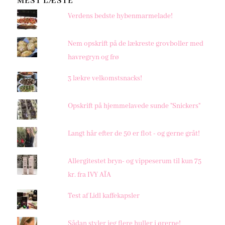
MEST LÆSTE
Verdens bedste hybenmarmelade!
Nem opskrift på de lækreste grovboller med
havregryn og frø
3 lækre velkomstsnacks!
Opskrift på hjemmelavede sunde "Snickers"
Langt hår efter de 50 er flot - og gerne gråt!
Allergitestet bryn- og vippeserum til kun 75
kr. fra IVY AÏA
Test af Lidl kaffekapsler
Sådan styler jeg flere huller i ørerne!