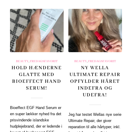
BEAUTY
,
FREDAGSFAVORIT
BEAUTY
,
FREDAGSFAVORIT
HOLD HÆNDERNE
NY WELLA
GLATTE MED
ULTIMATE REPAIR
BIOEFFECT HAND
OPFYLDER HÅRET
SERUM!
INDEFRA OG
UDEFRA!
Bioeffect EGF Hand Serum er
en super lækker nyhed fra det
Jeg har testet Wellas nye serie
prisvindende islandske
Ultimate Repair, der giver
hudplejebrand, der er ledende i
reparation til alle hårtyper, inkl.